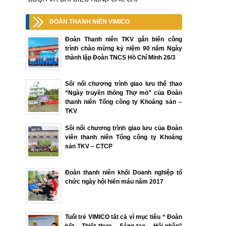
ĐOÀN THANH NIÊN VIMICO
Đoàn Thanh niên TKV gắn biển công
trình chào mừng kỷ niệm 90 năm Ngày
thành lập Đoàn TNCS Hồ Chí Minh 26/3
Sôi nổi chương trình giao lưu thể thao
“Ngày truyền thống Thợ mỏ” của Đoàn
thanh niên Tổng công ty Khoáng sản –
TKV
Sôi nổi chương trình giao lưu của Đoàn
viên thanh niên Tổng công ty Khoáng
sản TKV – CTCP
Đoàn thanh niên khối Doanh nghiệp tổ
chức ngày hội hiến máu năm 2017
Tuổi trẻ VIMICO tất cả vì mục tiêu “ Đoàn