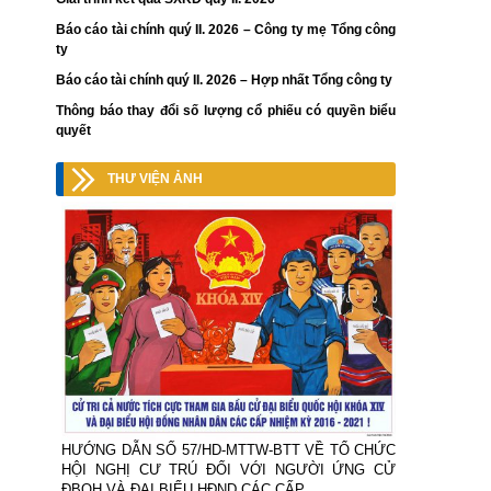
Báo cáo tài chính quý II. 2026 – Công ty mẹ Tổng công
ty
Báo cáo tài chính quý II. 2026 – Hợp nhất Tổng công ty
Thông báo thay đổi số lượng cổ phiếu có quyền biểu
quyết
THƯ VIỆN ẢNH
HƯỚNG DẪN SỐ 57/HD-MTTW-BTT VỀ TỔ CHỨC
HỘI NGHỊ CƯ TRÚ ĐỐI VỚI NGƯỜI ỨNG CỬ
ĐBQH VÀ ĐẠI BIỂU HĐND CÁC CẤP