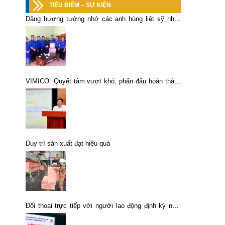
TIÊU ĐIỂM – SỰ KIỆN
Dâng hương tưởng nhớ các anh hùng liệt sỹ nhân
ngày Thương binh – Liệt sỹ 27/7
VIMICO: Quyết tâm vượt khó, phấn đấu hoàn thành
các chỉ tiêu kế hoạch 6 tháng cuối năm 2021
Duy trì sản xuất đạt hiệu quả
Đối thoại trực tiếp với người lao động định kỳ năm
2024