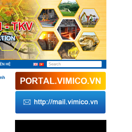
IÊN HỆ
ánh
Trình
chơi
Video