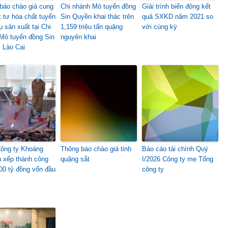
báo chào giá cung
Chi nhánh Mỏ tuyển đồng
Giải trình biến động kết
t tư hóa chất tuyển
Sin Quyền khai thác trên
quả SXKD năm 2021 so
ụ sản xuất tại Chi
1,159 triệu tấn quặng
với cùng kỳ
Mỏ tuyển đồng Sin
nguyên khai
 Lào Cai
ông ty Khoáng
Thông báo chào giá tinh
Báo cáo tài chính Quý
u xếp thành công
quặng sắt
I/2026 Công ty mẹ Tổng
00 tỷ đồng vốn đầu
công ty