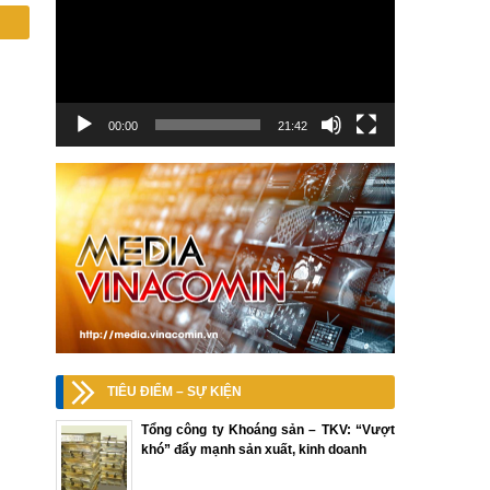
00:00
21:42
TIÊU ĐIỂM – SỰ KIỆN
Tổng công ty Khoáng sản – TKV: “Vượt
khó” đẩy mạnh sản xuất, kinh doanh