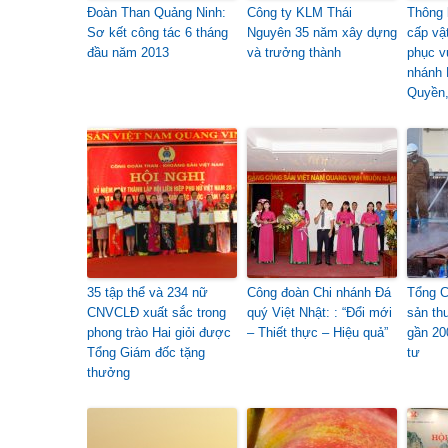
Đoàn Than Quảng Ninh:
Công ty KLM Thái
Thông 
Sơ kết công tác 6 tháng
Nguyên 35 năm xây dựng
cấp vậ
đầu năm 2013
và trưởng thành
phục v
nhánh 
Quyền,
35 tập thể và 234 nữ
Công đoàn Chi nhánh Đá
Tổng C
CNVCLĐ xuất sắc trong
quý Việt Nhật: : “Đổi mới
sản th
phong trào Hai giỏi được
– Thiết thực – Hiệu quả”
gần 20
Tổng Giám đốc tặng
tư
thưởng