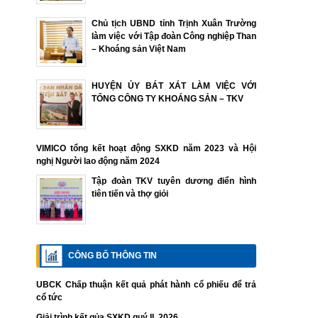
Chủ tịch UBND tỉnh Trịnh Xuân Trường
làm việc với Tập đoàn Công nghiệp Than
– Khoáng sản Việt Nam
HUYỆN ỦY BÁT XÁT LÀM VIỆC VỚI
TỔNG CÔNG TY KHOÁNG SẢN – TKV
VIMICO tổng kết hoạt động SXKD năm 2023 và Hội
nghị Người lao động năm 2024
Tập đoàn TKV tuyên dương điển hình
tiên tiến và thợ giỏi
CÔNG BỐ THÔNG TIN
UBCK Chấp thuận kết quả phát hành cổ phiếu để trả
cổ tức
Giải trình kết qủa SXKD quý II. 2026