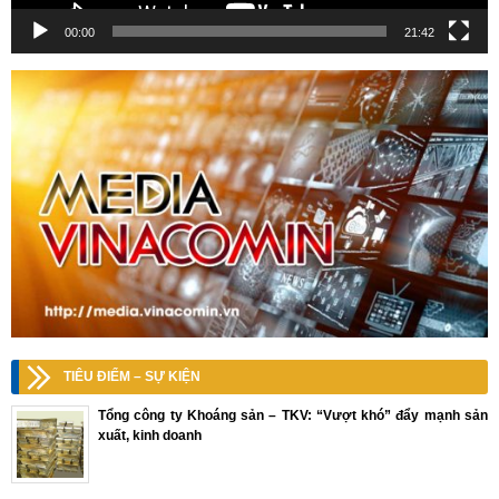
00:00
21:42
TIÊU ĐIỂM – SỰ KIỆN
Tổng công ty Khoáng sản – TKV: “Vượt khó” đẩy mạnh sản
xuất, kinh doanh