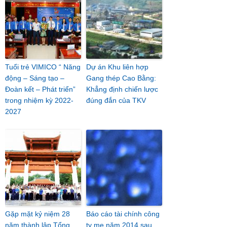
Tuổi trẻ VIMICO “ Năng
Dự án Khu liên hợp
động – Sáng tạo –
Gang thép Cao Bằng:
Đoàn kết – Phát triển”
Khẳng định chiến lược
trong nhiệm kỳ 2022-
đúng đắn của TKV
2027
Gặp mặt kỷ niệm 28
Báo cáo tài chính công
năm thành lập Tổng
ty mẹ năm 2014 sau