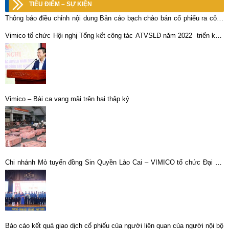
TIÊU ĐIỂM – SỰ KIỆN
Thông báo điều chỉnh nội dung Bản cáo bạch chào bán cổ phiếu ra công
chúng của Tổng công ty Khoáng sản TKV-CTCP tại Công ty Cổ phần Kim
Vimico tổ chức Hội nghị Tổng kết công tác ATVSLĐ năm 2022 triển khai
loại màu Nghệ Tĩnh
nhiệm vụ công tác năm 2023
Vimico – Bài ca vang mãi trên hai thập kỷ
Chi nhánh Mỏ tuyển đồng Sin Quyền Lào Cai – VIMICO tổ chức Đại hội
Công đoàn lần thứ VI, nhiệm kỳ 2023-2028.
Báo cáo kết quả giao dịch cổ phiếu của người liên quan của người nội bộ