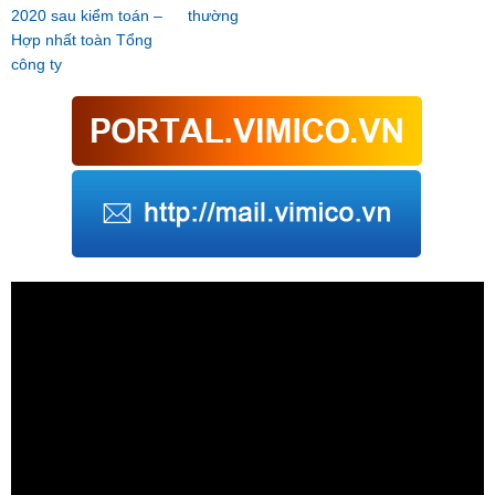
2020 sau kiểm toán –
thường
Hợp nhất toàn Tổng
công ty
Trình
chơi
Video