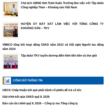
Chủ tịch UBND tỉnh Trịnh Xuân Trường làm việc với Tập đoàn
Công nghiệp Than – Khoáng sản Việt Nam
HUYỆN ỦY BÁT XÁT LÀM VIỆC VỚI TỔNG CÔNG TY
KHOÁNG SẢN – TKV
VIMICO tổng kết hoạt động SXKD năm 2023 và Hội nghị Người lao động
năm 2024
Tập đoàn TKV tuyên dương điển hình tiên tiến và thợ giỏi
CÔNG BỐ THÔNG TIN
UBCK Chấp thuận kết quả phát hành cổ phiếu để trả cổ tức
Giải trình kết qủa SXKD quý II. 2026
Báo cáo tài chính quý II. 2026 – Công ty mẹ Tổng công ty