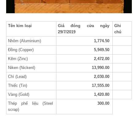
Tên kim loại
Giá đóng cửa ngày
Ghi
29/7/2019
chú
Nhôm (Aluminium)
1,774.50
Đồng (Copper)
5,949.50
Kẽm (Zinc)
2,472.00
Niken (Nickenl)
13,990.00
Chì (Lead)
2,030.00
Thiếc (Tin)
17,555.00
Vàng (Gold)
1,420.80
Thép phế liệu (Steel
300.00
scrap)