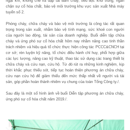
ngạt khí, khống chế và dập tắt đám cháy, tiêu độc khử trùng, ngăn
chặn sự cố hóa chất, bảo vệ môi trường khu vực sản xuất Nhà máy
tuyển số 2.
Phòng cháy, chữa cháy và bảo vệ môi trường là công tác rất quan
trọng trong sản xuất, nhằm bảo vệ tính mạng, sức khoẻ con người
của người lao động, tài sản của doanh nghiệp. Buổi diễn tập chữa
cháy và ứng phó sự cố hóa chất hôm nay nhằm nâng cao tinh thần
trách nhiệm và hiệu quả tổ chức thực hiện công tác PCCC&CNCH tại
cơ sở; rèn luyện kỹ năng, tổ chức điều hành chỉ huy, phối hợp giữa
các lực lượng, nâng cao kỹ thuật, thao tác sử dụng các trang thiết bị
chữa cháy và cứu nạn, cứu hộ. Từ đó rút ra những kinh nghiệm, kịp
thời khắc phục thiếu sót, tiếp tục hoàn thiện phương án chữa cháy,
cứu nạn cứu hộ để giảm thiểu đến mức thấp nhất về người và tài
sản, góp phần hoàn thành nhiêm vụ chung của toàn Tổng Công ty./.
Sau đây là một số hình ảnh về buổi Diễn tập phương án chữa cháy,
ứng phó sự cố hóa chất năm 2019./.