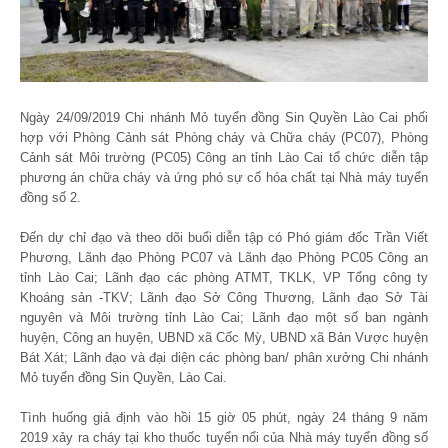
Ngày 24/09/2019 Chi nhánh Mỏ tuyển đồng Sin Quyền Lào Cai phối
hợp với Phòng Cảnh sát Phòng cháy và Chữa cháy (PC07), Phòng
Cảnh sát Môi trường (PC05) Công an tỉnh Lào Cai tổ chức diễn tập
ph­ương án chữa cháy và ứng phó sự cố hóa chất tại Nhà máy tuyển
đồng số 2.
Đến dự chỉ đạo và theo dõi buổi diễn tập có Phó giám đốc Trần Viết
Phương, Lãnh đạo Phòng PC07 và Lãnh đạo Phòng PC05 Công an
tỉnh Lào Cai; Lãnh đạo các phòng ATMT, TKLK, VP Tổng công ty
Khoáng sản -TKV; Lãnh đạo Sở Công Thương, Lãnh đạo Sở Tài
nguyên và Môi trường tỉnh Lào Cai; Lãnh đạo một số ban ngành
huyện, Công an huyện, UBND xã Cốc Mỳ, UBND xã Bản Vược huyện
Bát Xát; Lãnh đạo và đại diện các phòng ban/ phân xưởng Chi nhánh
Mỏ tuyển đồng Sin Quyền, Lào Cai.
Tình huống giả định vào hồi 15 giờ 05 phút, ngày 24 tháng 9 năm
2019 xảy ra cháy tại kho thuốc tuyển nổi của Nhà máy tuyển đồng số