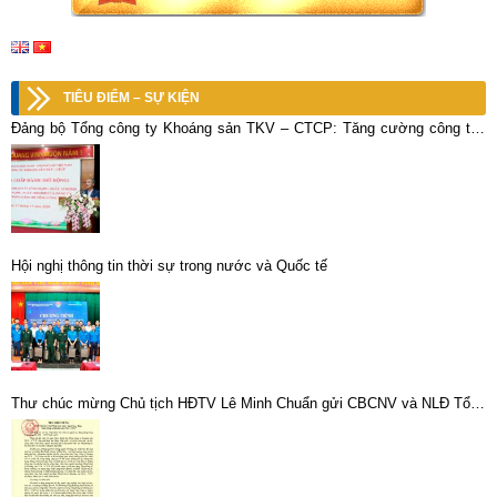
TIÊU ĐIỂM – SỰ KIỆN
Đảng bộ Tổng công ty Khoáng sản TKV – CTCP: Tăng cường công tác
phòng, chống tham nhũng; thực hành tiết kiệm, chống lãng phí
Hội nghị thông tin thời sự trong nước và Quốc tế
Thư chúc mừng Chủ tịch HĐTV Lê Minh Chuẩn gửi CBCNV và NLĐ Tổng
công ty Khoáng sản TKV – CTCP