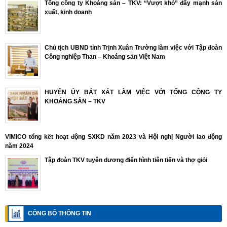
Tổng công ty Khoáng sản – TKV: “Vượt khó” đẩy mạnh sản
xuất, kinh doanh
Chủ tịch UBND tỉnh Trịnh Xuân Trường làm việc với Tập đoàn
Công nghiệp Than – Khoáng sản Việt Nam
HUYỆN ỦY BÁT XÁT LÀM VIỆC VỚI TỔNG CÔNG TY
KHOÁNG SẢN – TKV
VIMICO tổng kết hoạt động SXKD năm 2023 và Hội nghị Người lao động
năm 2024
Tập đoàn TKV tuyên dương điển hình tiên tiến và thợ giỏi
CÔNG BỐ THÔNG TIN