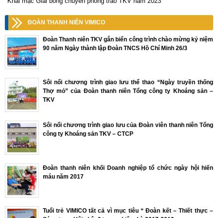
Khai mạc Giải bóng chuyền phong trào TKV năm 2023
ĐOÀN THANH NIÊN VIMICO
Đoàn Thanh niên TKV gắn biển công trình chào mừng kỷ niệm
90 năm Ngày thành lập Đoàn TNCS Hồ Chí Minh 26/3
Sôi nổi chương trình giao lưu thể thao “Ngày truyền thống
Thợ mỏ” của Đoàn thanh niên Tổng công ty Khoáng sản –
TKV
Sôi nổi chương trình giao lưu của Đoàn viên thanh niên Tổng
công ty Khoáng sản TKV – CTCP
Đoàn thanh niên khối Doanh nghiệp tổ chức ngày hội hiến
máu năm 2017
Tuổi trẻ VIMICO tất cả vì mục tiêu “ Đoàn kết – Thiết thực –