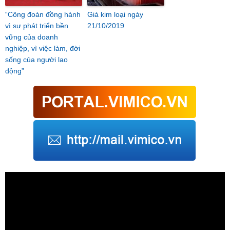
“Công đoàn đồng hành
Giá kim loại ngày
vì sự phát triển bền
21/10/2019
vững của doanh
nghiệp, vì việc làm, đời
sống của người lao
động”
Trình
chơi
Video