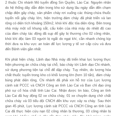
2 thuộc Chi nhánh Mỏ tuyển đồng Sin Quyền, Lào Cai. Nguyên nhân
do hệ thống dây dẫn điện trong kho sử dụng lâu ngày dẫn đến chạm
chập điện gây cháy, sản phẩm cháy rơi xuống các thùng chứa thuốc
tuyển nổi gây cháy lớn, hiện trường đám cháy đã phát triển và lan
rộng có diện tích khoảng 150m
2
, khói khí độc tỏa diện rộng. Bên trong
nhà máy một số khung sắt, cấu kiện của nhà máy do nhiệt độ cao
của đám cháy tác động đã sụp đổ gây bị thương cho 02 công nhân,
khói khí độc làm 03 người bị ngất do ngạt khí, cần nhanh chóng kịp
thời đưa ra khu vực an toàn để lực lượng y tế sơ cấp cứu và đưa
đến Bệnh viện gần nhất.
Khi phát hiện cháy, Lãnh đạo Nhà máy đã triển khai lực lượng thực
hiện phương án chữa cháy tại chỗ, báo cháy tới Lãnh đạo Chi nhánh,
sử dụng phương tiện tại chỗ để dập cháy. Tuy nhiên, do lượng hóa
chất thuốc tuyển trong kho có khối lượng lớn (hơn 10 tấn), đám cháy
bùng phát diện rộng, Chi nhánh đã phải xin hỗ trợ của Lực lượng
cảnh sát PCCC và CNCH Công an tỉnh Lào Cai và Ban chỉ đạo ứng
phó sự cố hóa chất tỉnh Lào Cai. Nhận được tin báo, Công an tỉnh
Lào Cai đã huy động 02 xe chữa cháy, 01 xe chuyên dụng chở chất
chữa cháy và 03 tiểu đội CNCH đến khu vực xảy ra cháy. Sau thời
gian 45 phút, Lực lượng cảnh sát PCCC và CNCH Công an tỉnh Lào
Cai đã thực hiện cứu nạn 02 công nhân bị thương, 03 công nhân bị