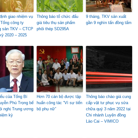
định giao nhiệm vụ
Thông báo tổ chức đấu
9 tháng, TKV sản xuất
 Tổng công ty
giá tiêu thụ sản phẩm
gần 9 nghìn tấn đồng tấm
g sản TKV – CTCP
phôi thép SD295A
kỳ 2020 – 2025
iểu của Tổng Bí
Hơn 70 cán bộ được tập
Thông báo chào giá cung
uyễn Phú Trọng bế
huấn công tác “Vì sự tiến
cấp vật tư phục vụ sửa
i nghị Trung ương
bộ phụ nữ”
chữa quý 3 năm 2022 tại
hiệm kỳ
Chi nhánh Luyện đồng
Lào Cai – VIMICO