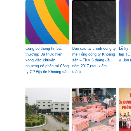
Công bố thông tin bất
Báo cáo tài chính công ty
Lễ kỷ 
thường: Đã thực hiện
mẹ Tổng công ty Khoáng
lập TC
xong việc chuyển
sản – TKV 6 tháng đầu
& đón 
nhượng cổ phần tại Công
năm 2017 (sau kiểm
ty CP Địa ốc Khoáng sản
toán)