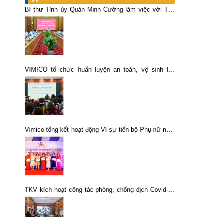
Bí thư Tỉnh ủy Quản Minh Cường làm việc với Tập
đoàn công nghiệp Than – Khoáng sản Việt Nam
VIMICO tổ chức huấn luyện an toàn, vệ sinh lao
động Nhóm 4 năm 2026
Vimico tổng kết hoạt động Vì sự tiến bộ Phụ nữ năm
2022
TKV kích hoạt công tác phòng, chống dịch Covid-19
ở trạng thái cao nhất