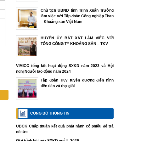
Chủ tịch UBND tỉnh Trịnh Xuân Trường
làm việc với Tập đoàn Công nghiệp Than
– Khoáng sản Việt Nam
HUYỆN ỦY BÁT XÁT LÀM VIỆC VỚI
TỔNG CÔNG TY KHOÁNG SẢN – TKV
VIMICO tổng kết hoạt động SXKD năm 2023 và Hội
nghị Người lao động năm 2024
Tập đoàn TKV tuyên dương điển hình
tiên tiến và thợ giỏi
CÔNG BỐ THÔNG TIN
UBCK Chấp thuận kết quả phát hành cổ phiếu để trả
cổ tức
Giải trình kết qủa SXKD quý II. 2026