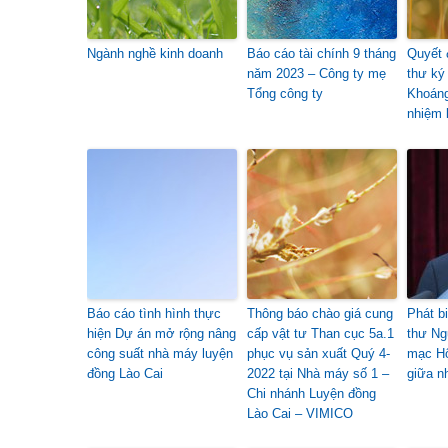
Ngành nghề kinh doanh
Báo cáo tài chính 9 tháng
Quyết 
năm 2023 – Công ty mẹ
thư ký
Tổng công ty
Khoán
nhiệm 
Báo cáo tình hình thực
Thông báo chào giá cung
Phát b
hiện Dự án mở rộng nâng
cấp vật tư Than cục 5a.1
thư Ng
công suất nhà máy luyện
phục vụ sản xuất Quý 4-
mạc Hộ
đồng Lào Cai
2022 tại Nhà máy số 1 –
giữa n
Chi nhánh Luyện đồng
Lào Cai – VIMICO