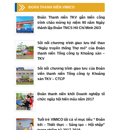
ĐOÀN THANH NIÊN VIMICO
Đoàn Thanh niên TKV gắn biển công
trình chào mừng kỷ niệm 90 năm Ngày
thành lập Đoàn TNCS Hồ Chí Minh 26/3
Sôi nổi chương trình giao lưu thể thao
“Ngày truyền thống Thợ mỏ” của Đoàn
thanh niên Tổng công ty Khoáng sản –
TKV
Sôi nổi chương trình giao lưu của Đoàn
viên thanh niên Tổng công ty Khoáng
sản TKV – CTCP
Đoàn thanh niên khối Doanh nghiệp tổ
chức ngày hội hiến máu năm 2017
Tuổi trẻ VIMICO tất cả vì mục tiêu “ Đoàn
kết – Thiết thực – Sáng tạo – Hội nhập”