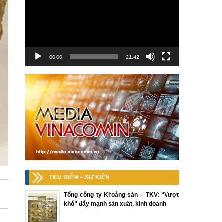
00:00
21:42
TIÊU ĐIỂM – SỰ KIỆN
Tổng công ty Khoáng sản – TKV: “Vượt
khó” đẩy mạnh sản xuất, kinh doanh