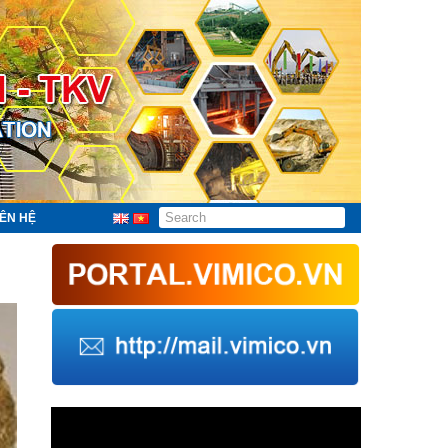
IÊN HỆ
Trình
chơi
Video