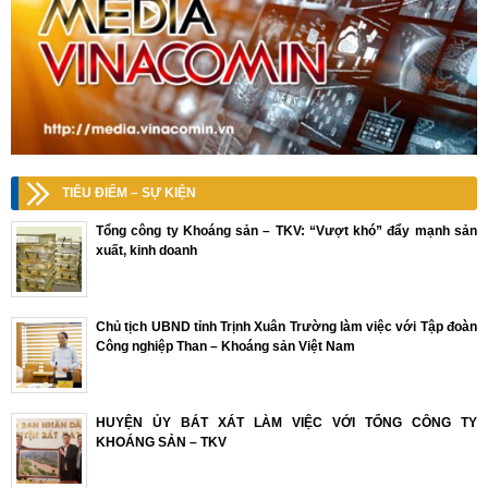
TIÊU ĐIỂM – SỰ KIỆN
Tổng công ty Khoáng sản – TKV: “Vượt khó” đẩy mạnh sản
xuất, kinh doanh
Chủ tịch UBND tỉnh Trịnh Xuân Trường làm việc với Tập đoàn
Công nghiệp Than – Khoáng sản Việt Nam
HUYỆN ỦY BÁT XÁT LÀM VIỆC VỚI TỔNG CÔNG TY
KHOÁNG SẢN – TKV