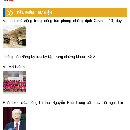
TIÊU ĐIỂM – SỰ KIỆN
Vimico chủ động trong công tác phòng chống dịch Covid – 19, duy trì
SXKD ổn định
Thông báo đăng ký lưu ký tập trung chứng khoán KSV
VIJAS tuổi 25
Phát biểu của Tổng Bí thư Nguyễn Phú Trọng bế mạc Hội nghị Trung
ương giữa nhiệm kỳ