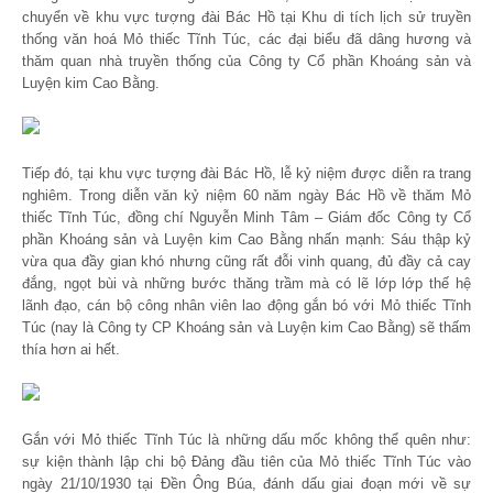
chuyển về khu vực tượng đài Bác Hồ tại Khu di tích lịch sử truyền
thống văn hoá Mỏ thiếc Tĩnh Túc, các đại biểu đã dâng hương và
thăm quan nhà truyền thống của Công ty Cổ phần Khoáng sản và
Luyện kim Cao Bằng.
Tiếp đó, tại khu vực tượng đài Bác Hồ, lễ kỷ niệm được diễn ra trang
nghiêm. Trong diễn văn kỷ niệm 60 năm ngày Bác Hồ về thăm Mỏ
thiếc Tĩnh Túc, đồng chí Nguyễn Minh Tâm – Giám đốc Công ty Cổ
phần Khoáng sản và Luyện kim Cao Bằng nhấn mạnh: Sáu thập kỷ
vừa qua đầy gian khó nhưng cũng rất đỗi vinh quang, đủ đầy cả cay
đắng, ngọt bùi và những bước thăng trầm mà có lẽ lớp lớp thế hệ
lãnh đạo, cán bộ công nhân viên lao động gắn bó với Mỏ thiếc Tĩnh
Túc (nay là Công ty CP Khoáng sản và Luyện kim Cao Bằng) sẽ thấm
thía hơn ai hết.
Gắn với Mỏ thiếc Tĩnh Túc là những dấu mốc không thể quên như:
sự kiện thành lập chi bộ Đảng đầu tiên của Mỏ thiếc Tĩnh Túc vào
ngày 21/10/1930 tại Đền Ông Búa, đánh dấu giai đoạn mới về sự