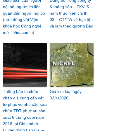
Giao dịch của Người
Đảng bộ Tổng công ty
nội bộ, người có liên
Khoáng sản – TKV: 5
quan đến người nội bộ
năm thực hiện chỉ thị
(hợp đồng với Viện
03 – CT/TW về học tập
khoa học Công nghệ
và làm theo gương Bác
mỏ – Vinacomin)
Thông báo tổ chức
Giá kim loại ngày
chào giá cung cấp vật
03/4/2020
tư phục vụ nhu cầu sửa
chữa TĐT phục vụ sản
xuất 6 tháng cuôi năm
2018 tại Chi nhánh
Luyện đồng Lào Cai –