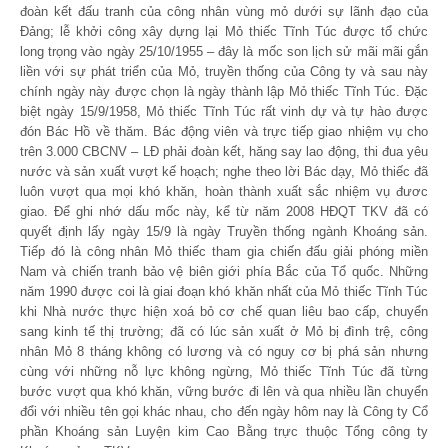
đoàn kết đấu tranh của công nhân vùng mỏ dưới sự lãnh đạo của
Đảng; lễ khởi công xây dựng lại Mỏ thiếc Tĩnh Túc được tổ chức
long trọng vào ngày 25/10/1955 – đây là mốc son lịch sử mãi mãi gắn
liền với sự phát triển của Mỏ, truyền thống của Công ty và sau này
chính ngày này được chọn là ngày thành lập Mỏ thiếc Tĩnh Túc. Đặc
biệt ngày 15/9/1958, Mỏ thiếc Tĩnh Túc rất vinh dự và tự hào được
đón Bác Hồ về thăm. Bác động viên và trực tiếp giao nhiệm vụ cho
trên 3.000 CBCNV – LĐ phải đoàn kết, hăng say lao động, thi đua yêu
nước và sản xuất vượt kế hoạch; nghe theo lời Bác dạy, Mỏ thiếc đã
luôn vượt qua mọi khó khăn, hoàn thành xuất sắc nhiệm vụ đươc
giao. Để ghi nhớ dấu mốc này, kể từ năm 2008 HĐQT TKV đã có
quyết định lấy ngày 15/9 là ngày Truyền thống ngành Khoáng sản.
Tiếp đó là công nhân Mỏ thiếc tham gia chiến đấu giải phóng miền
Nam và chiến tranh bảo vệ biên giới phía Bắc của Tổ quốc. Những
năm 1990 được coi là giai đoạn khó khăn nhất của Mỏ thiếc Tĩnh Túc
khi Nhà nước thực hiện xoá bỏ cơ chế quan liêu bao cấp, chuyển
sang kinh tế thị trường; đã có lúc sản xuất ở Mỏ bị đình trệ, công
nhân Mỏ 8 tháng không có lương và có nguy cơ bị phá sản nhưng
cùng với những nỗ lực không ngừng, Mỏ thiếc Tĩnh Túc đã từng
bước vượt qua khó khăn, vững bước đi lên và qua nhiều lần chuyển
đổi với nhiều tên gọi khác nhau, cho đến ngày hôm nay là Công ty Cổ
phần Khoáng sản Luyện kim Cao Bằng trực thuộc Tổng công ty