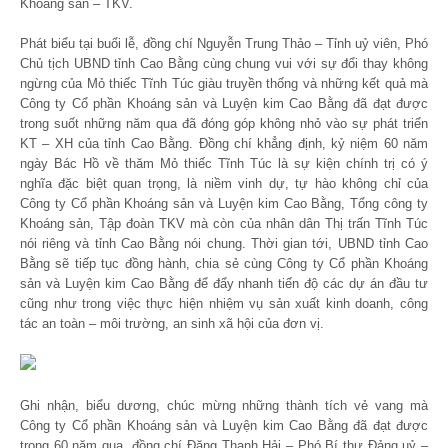
Khoáng sản – TKV.
Phát biểu tại buổi lễ, đồng chí Nguyễn Trung Thảo – Tỉnh uỷ viên, Phó
Chủ tịch UBND tỉnh Cao Bằng cùng chung vui với sự đổi thay không
ngừng của Mỏ thiếc Tĩnh Túc giàu truyền thống và những kết quả mà
Công ty Cổ phần Khoáng sản và Luyện kim Cao Bằng đã đạt được
trong suốt những năm qua đã đóng góp không nhỏ vào sự phát triển
KT – XH của tỉnh Cao Bằng. Đồng chí khẳng định, kỷ niệm 60 năm
ngày Bác Hồ về thăm Mỏ thiếc Tĩnh Túc là sự kiện chính trị có ý
nghĩa đặc biệt quan trọng, là niềm vinh dự, tự hào không chỉ của
Công ty Cổ phần Khoáng sản và Luyện kim Cao Bằng, Tổng công ty
Khoáng sản, Tập đoàn TKV mà còn của nhân dân Thị trấn Tĩnh Túc
nói riêng và tỉnh Cao Bằng nói chung. Thời gian tới, UBND tỉnh Cao
Bằng sẽ tiếp tục đồng hành, chia sẻ cùng Công ty Cổ phần Khoáng
sản và Luyện kim Cao Bằng để đẩy nhanh tiến độ các dự án đầu tư
cũng như trong việc thực hiện nhiệm vụ sản xuất kinh doanh, công
tác an toàn – môi trường, an sinh xã hội của đơn vị.
Ghi nhận, biểu dương, chúc mừng những thành tích vẻ vang mà
Công ty Cổ phần Khoáng sản và Luyện kim Cao Bằng đã đạt được
trong 60 năm qua, đồng chí Đặng Thanh Hải – Phó Bí thư Đảng uỷ –