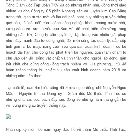
Tổng Giám đốc Tập đoàn TKV đã có những nhắn nhủ, đồng thời giao
nhiệm vụ cho Công ty Cổ phần Khoáng sản và Luyện kim Cao Bằng
trong thời gian trước mắt và lâu dài phải phát huy những truyền thống
quý báu, là “cái nôi” của ngành công nghiệp khai khoáng nước nhà,
xứng đáng với sự tin yêu của Bác Hồ, để phát triển bền vững trong
những năm tới, Công ty cần quyết liệt tập trung vào nhiều giải pháp
như: đẩy mạnh đầu tư công nghệ, đổi mới công tác quản lý, sắp xếp
tinh gọn lại bộ máy, nâng cao hiệu quả sản xuất kinh doanh, có kế
hoạch dài hạn cho công tác phát triển tài nguyên, quan tâm chăm lo
chu đáo đến đời sống vật chất và tinh thần cho người lao động, gắn
kết chặt chẽ cùng cộng đồng trách nhiệm với địa phương… từ đó
hoàn thành thắng lợi nhiệm vụ sản xuất kinh doanh năm 2018 và
những năm tiếp theo.
Tại buổi lễ, các đại biểu cũng đã được nghe đồng chí Nguyễn Ngọc
Mão – Nguyên Bí thư Đảng uỷ – Giám đốc Mỏ thiếc Tĩnh Túc có
những chia sẻ, bộc bạch đầy xúc động về những năm tháng gắn bó
với vùng mỏ giàu truyền thống này.
Nhân dịp kỷ niệm 60 năm ngày Bác Hồ về thăm Mỏ thiếc Tĩnh Túc,