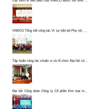
Các Đơn vị tiêu biểu của VIMICO được tôn vinh tại
Hội nghị thi đua Tập Đoàn CN Than – Khoáng sản
Việt Nam
VIMICO Tổng kết công tác Vì sự tiến bộ Phụ nữ, nữ
công và kỷ niệm 107 năm ngày Quốc tế Phụ nữ 8-3
Tập huấn công tác chuẩn vị và tổ chức Đại hội công
đoàn các cấp
Đại hội Công đoàn Công ty Cổ phần Kim loại màu
Thái Nguyên lần thứ XII, nhiệm kỳ 2023-2028