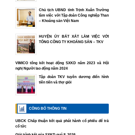
Chủ tịch UBND tỉnh Trịnh Xuân Trường
làm việc với Tập đoàn Công nghiệp Than
– Khoáng sản Việt Nam
HUYỆN ỦY BÁT XÁT LÀM VIỆC VỚI
TỔNG CÔNG TY KHOÁNG SẢN – TKV
VIMICO tổng kết hoạt động SXKD năm 2023 và Hội
nghị Người lao động năm 2024
Tập đoàn TKV tuyên dương điển hình
tiên tiến và thợ giỏi
CÔNG BỐ THÔNG TIN
UBCK Chấp thuận kết quả phát hành cổ phiếu để trả
cổ tức
Giải trình kết qủa SXKD quý II. 2026