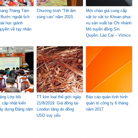
mạng Tháng Tám
Chương trình “Tết ấm
Mời chào giá cung cấp
 Bước ngoặt lịch
vùng cao” năm 2015
vật tư vật tư Khoan phục
bài học giành
vụ sản xuất tại Chi nhánh
quyền về tay nhân
Mỏ tuyển đồng Sin
Quyền, Lào Cai – Vimico
iảng Lớp bồi
TT kim loại thế giới ngày
Báo cáo quản tình hình
 cập nhật kiến
21/8/2019: Giá đồng tại
quản trị công ty 6 tháng
ây dựng Đảng năm
London tăng do đồng
năm 2017
USD suy yếu