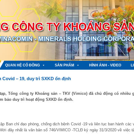
QUAN HỆ CỔ ĐÔNG
SẢN PHẨM
HÌNH ẢNH - VIDEO
L
 Covid – 19, duy trì SXKD ổn định
c tạp, Tổng công ty Khoáng sản – TKV (Vimico) đã chủ động có nhiều g
m bảo duy trì hoạt động SXKD ổn định.
lập Ban chỉ đạo phòng, chống dịch bệnh Covid -19 và liên tục ban hành các 
ới đây nhất là văn bản số 746/VIMICO -TCLĐ ký ngày 31/3/2020 về việc t