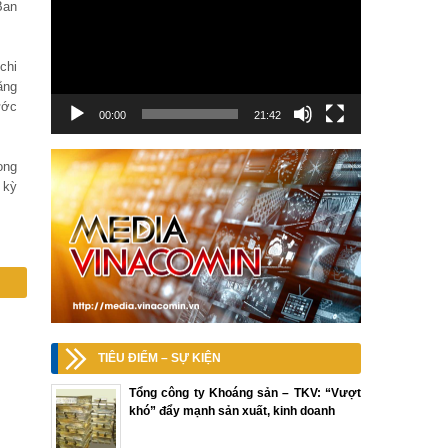
Ban
chi
ằng
ước
00:00
21:42
rong
 kỳ
TIÊU ĐIỂM – SỰ KIỆN
Tổng công ty Khoáng sản – TKV: “Vượt
khó” đẩy mạnh sản xuất, kinh doanh