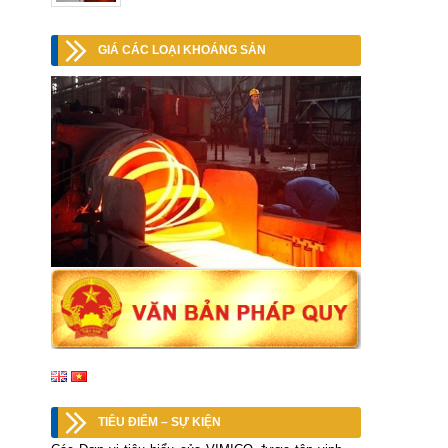
GIÁ CÁC LOẠI KHOÁNG SẢN
TIÊU ĐIỂM – SỰ KIỆN