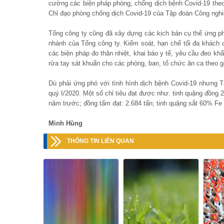
cường các biện pháp phòng, chống dịch bệnh Covid-19 t
Chỉ đạo phòng chống dịch Covid-19 của Tập đoàn Công ngh
Tổng công ty cũng đã xây dựng các kịch bản cụ thể ứng phó
nhánh của Tổng công ty. Kiểm soát, hạn chế tối đa khách 
các biện pháp đo thân nhiệt, khai báo y tế, yêu cầu đeo kh
rửa tay sát khuẩn cho các phòng, ban, tổ chức ăn ca theo g
Dù phải ứng phó với tình hình dịch bệnh Covid-19 nhưng T
quý I/2020. Một số chỉ tiêu đạt được như: tinh quặng đồn
năm trước; đồng tấm đạt: 2.684 tấn; tinh quặng sắt 60% Fe
Minh Hùng
THÔNG TIN LIÊN QUAN