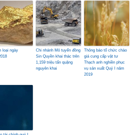
m loại ngày
Chi nhánh Mỏ tuyển đồng
Thông báo tổ chức chào
2018
Sin Quyền khai thác trên
giá cung cấp vật tư
1,159 triệu tấn quặng
Thạch anh nghiền phục
nguyên khai
vụ sản xuất Quý I năm
2019
o tài chính quý I