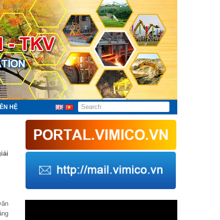
IÊN HỆ
iải
Trình
văn
chơi
ăng
Video