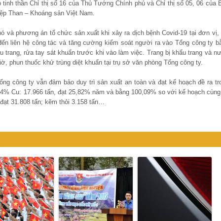
heo tinh thần Chỉ thị số 16 của Thủ Tướng Chính phủ và Chỉ thị số 05, 06 của 
iệp Than – Khoáng sản Việt Nam.
 và phương án tổ chức sản xuất khi xảy ra dịch bệnh Covid-19 tại đơn vị, 
đến liên hệ công tác và tăng cường kiểm soát người ra vào Tổng công ty b
ẩu trang, rửa tay sát khuẩn trước khi vào làm việc. Trang bị khẩu trang và n
iờ, phun thuốc khử trùng diệt khuẩn tại trụ sở văn phòng Tổng công ty.
ổng công ty vẫn đảm bảo duy trì sản xuất an toàn và đạt kế hoạch đề ra t
g 24% Cu: 17.966 tấn, đạt 25,82% năm và bằng 100,09% so với kế hoạch cùng
 đạt 31.808 tấn; kẽm thỏi 3.158 tấn…