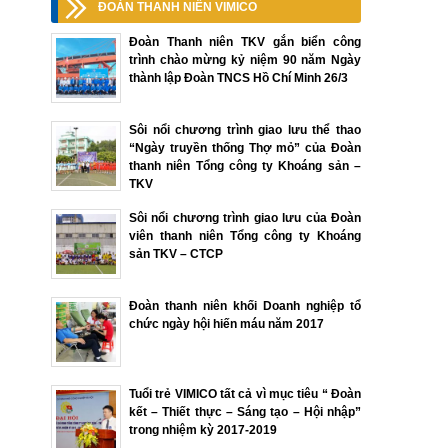
ĐOÀN THANH NIÊN VIMICO
Đoàn Thanh niên TKV gắn biển công
trình chào mừng kỷ niệm 90 năm Ngày
thành lập Đoàn TNCS Hồ Chí Minh 26/3
Sôi nổi chương trình giao lưu thể thao
“Ngày truyền thống Thợ mỏ” của Đoàn
thanh niên Tổng công ty Khoáng sản –
TKV
Sôi nổi chương trình giao lưu của Đoàn
viên thanh niên Tổng công ty Khoáng
sản TKV – CTCP
Đoàn thanh niên khối Doanh nghiệp tổ
chức ngày hội hiến máu năm 2017
Tuổi trẻ VIMICO tất cả vì mục tiêu “ Đoàn
kết – Thiết thực – Sáng tạo – Hội nhập”
trong nhiệm kỳ 2017-2019