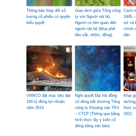
Thông báo thay đổi số
Giao dịch giữa Tổng công
Cách 
lượng cổ phiếu có quyền
ty với Người nội bộ,
1945 –
biểu quyết
Người có liên quan đến
sử và 
người nội bộ (Mua phế
chính 
liệu sắt, nhôm, đồng).
dân
VIMICO đặt mục tiêu đạt
Nghị quyết Đại hội đồng
Khai g
100 tỷ đồng lợi nhuận
cổ đông bất thường Tổng
dưỡng,
năm 2014
công ty Khoáng sản TKV
thức x
– CTCP (Thông qua bằng
2021
hình thức lấy ý kiến cổ
đông bằng văn bản)