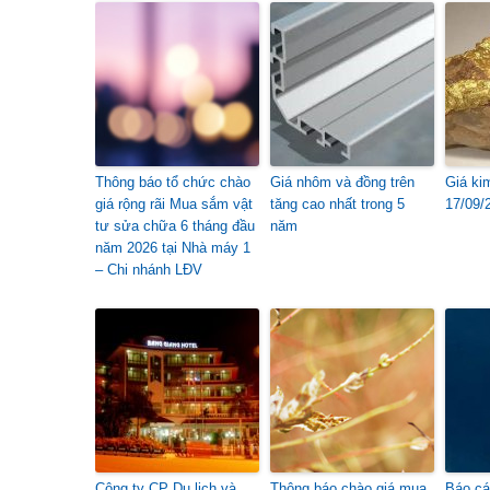
Thông báo tổ chức chào
Giá nhôm và đồng trên
Giá ki
giá rộng rãi Mua sắm vật
tăng cao nhất trong 5
17/09/
tư sửa chữa 6 tháng đầu
năm
năm 2026 tại Nhà máy 1
– Chi nhánh LĐV
Công ty CP Du lịch và
Thông báo chào giá mua
Báo cá