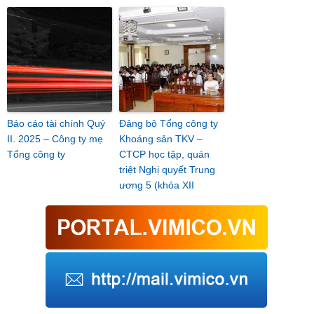
Báo cáo tài chính Quý
Đảng bộ Tổng công ty
II. 2025 – Công ty mẹ
Khoáng sản TKV –
Tổng công ty
CTCP học tập, quán
triệt Nghị quyết Trung
ương 5 (khóa XII