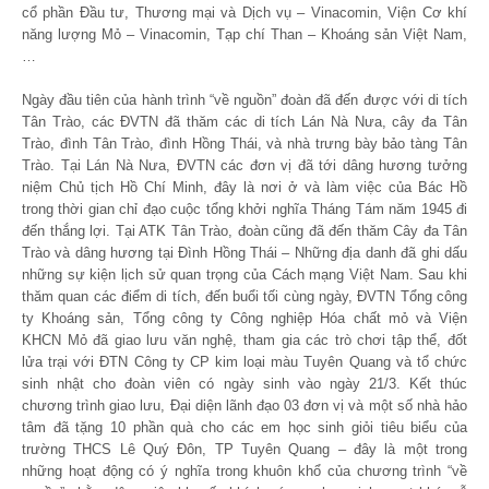
cổ phần Đầu tư, Thương mại và Dịch vụ – Vinacomin, Viện Cơ khí
năng lượng Mỏ – Vinacomin, Tạp chí Than – Khoáng sản Việt Nam,
…
Ngày đầu tiên của hành trình “về nguồn” đoàn đã đến được với di tích
Tân Trào, các ĐVTN đã thăm các di tích Lán Nà Nưa, cây đa Tân
Trào, đình Tân Trào, đình Hồng Thái, và nhà trưng bày bảo tàng Tân
Trào. Tại Lán Nà Nưa, ĐVTN các đơn vị đã tới dâng hương tưởng
niệm Chủ tịch Hồ Chí Minh, đây là nơi ở và làm việc của Bác Hồ
trong thời gian chỉ đạo cuộc tổng khởi nghĩa Tháng Tám năm 1945 đi
đến thắng lợi. Tại ATK Tân Trào, đoàn cũng đã đến thăm Cây đa Tân
Trào và dâng hương tại Đình Hồng Thái – Những địa danh đã ghi dấu
những sự kiện lịch sử quan trọng của Cách mạng Việt Nam. Sau khi
thăm quan các điểm di tích, đến buổi tối cùng ngày, ĐVTN Tổng công
ty Khoáng sản, Tổng công ty Công nghiệp Hóa chất mỏ và Viện
KHCN Mỏ đã giao lưu văn nghệ, tham gia các trò chơi tập thể, đốt
lửa trại với ĐTN Công ty CP kim loại màu Tuyên Quang và tổ chức
sinh nhật cho đoàn viên có ngày sinh vào ngày 21/3. Kết thúc
chương trình giao lưu, Đại diện lãnh đạo 03 đơn vị và một số nhà hảo
tâm đã tặng 10 phần quà cho các em học sinh giỏi tiêu biểu của
trường THCS Lê Quý Đôn, TP Tuyên Quang – đây là một trong
những hoạt động có ý nghĩa trong khuôn khổ của chương trình “về