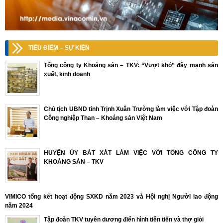
TIÊU ĐIỂM – SỰ KIỆN
Tổng công ty Khoáng sản – TKV: “Vượt khó” đẩy mạnh sản
xuất, kinh doanh
Chủ tịch UBND tỉnh Trịnh Xuân Trường làm việc với Tập đoàn
Công nghiệp Than – Khoáng sản Việt Nam
HUYỆN ỦY BÁT XÁT LÀM VIỆC VỚI TỔNG CÔNG TY
KHOÁNG SẢN – TKV
VIMICO tổng kết hoạt động SXKD năm 2023 và Hội nghị Người lao động
năm 2024
Tập đoàn TKV tuyên dương điển hình tiên tiến và thợ giỏi