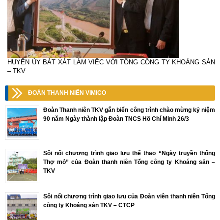
HUYỆN ỦY BÁT XÁT LÀM VIỆC VỚI TỔNG CÔNG TY KHOÁNG SẢN
– TKV
ĐOÀN THANH NIÊN VIMICO
Đoàn Thanh niên TKV gắn biển công trình chào mừng kỷ niệm
90 năm Ngày thành lập Đoàn TNCS Hồ Chí Minh 26/3
Sôi nổi chương trình giao lưu thể thao “Ngày truyền thống
Thợ mỏ” của Đoàn thanh niên Tổng công ty Khoáng sản –
TKV
Sôi nổi chương trình giao lưu của Đoàn viên thanh niên Tổng
công ty Khoáng sản TKV – CTCP