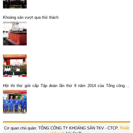
Khoáng sản vượt qua thử thách
Hội thi thợ giỏi cấp Tập đoàn lần thứ 9 năm 2014 của Tổng công ty
Khoáng sản
Cơ quan chủ quản: TỔNG CÔNG TY KHOÁNG SẢN TKV - CTCP.
Thiết