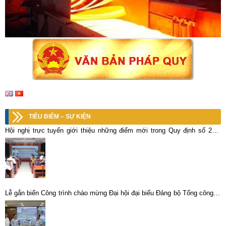
TIÊU ĐIỂM – SỰ KIỆN
Hội nghị trực tuyến giới thiệu những điểm mới trong Quy định số 296-
QĐ/TW của Ban Chấp hành Trung ương
Lễ gắn biển Công trình chào mừng Đại hội đại biểu Đảng bộ Tổng công ty
khoáng sản TKV – CTCP lần thứ V, nhiệm kỳ 2025 – 2030