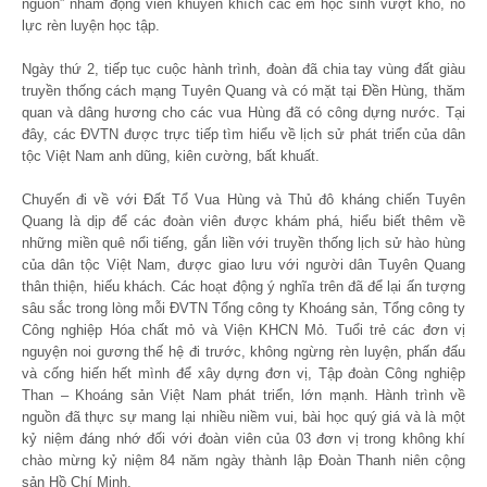
nguồn” nhằm động viên khuyến khích các em học sinh vượt khó, nỗ
lực rèn luyện học tập.
Ngày thứ 2, tiếp tục cuộc hành trình, đoàn đã chia tay vùng đất giàu
truyền thống cách mạng Tuyên Quang và có mặt tại Đền Hùng, thăm
quan và dâng hương cho các vua Hùng đã có công dựng nước. Tại
đây, các ĐVTN được trực tiếp tìm hiểu về lịch sử phát triển của dân
tộc Việt Nam anh dũng, kiên cường, bất khuất.
Chuyến đi về với Đất Tổ Vua Hùng và Thủ đô kháng chiến Tuyên
Quang là dịp để các đoàn viên được khám phá, hiểu biết thêm về
những miền quê nổi tiếng, gắn liền với truyền thống lịch sử hào hùng
của dân tộc Việt Nam, được giao lưu với người dân Tuyên Quang
thân thiện, hiếu khách. Các hoạt động ý nghĩa trên đã để lại ấn tượng
sâu sắc trong lòng mỗi ĐVTN Tổng công ty Khoáng sản, Tổng công ty
Công nghiệp Hóa chất mỏ và Viện KHCN Mỏ. Tuổi trẻ các đơn vị
nguyện noi gương thế hệ đi trước, không ngừng rèn luyện, phấn đấu
và cống hiến hết mình để xây dựng đơn vị, Tập đoàn Công nghiệp
Than – Khoáng sản Việt Nam phát triển, lớn mạnh. Hành trình về
nguồn đã thực sự mang lại nhiều niềm vui, bài học quý giá và là một
kỷ niệm đáng nhớ đối với đoàn viên của 03 đơn vị trong không khí
chào mừng kỷ niệm 84 năm ngày thành lập Đoàn Thanh niên cộng
sản Hồ Chí Minh.