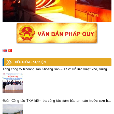
TIÊU ĐIỂM – SỰ KIỆN
Tổng công ty Khoáng sản Khoáng sản – TKV: Nỗ lực vượt khó, vững tin
bước vào năm 2022
Đoàn Công tác TKV kiểm tra công tác đảm bảo an toàn trước cơn bão
số 3 (Wipha)