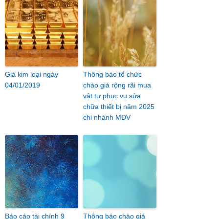
Giá kim loại ngày
Thông báo tổ chức
04/01/2019
chào giá rộng rãi mua
vật tư phục vụ sửa
chữa thiết bị năm 2025
chi nhánh MĐV
Báo cáo tài chính 9
Thông báo chào giá