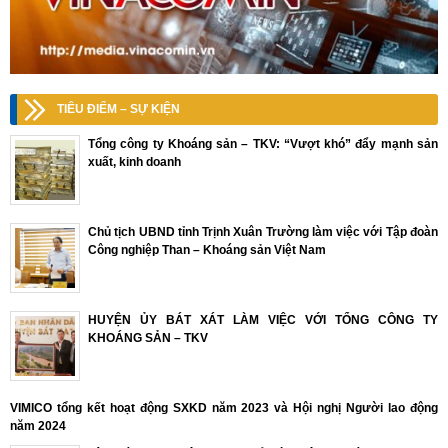
TIÊU ĐIỂM – SỰ KIỆN
Tổng công ty Khoáng sản – TKV: “Vượt khó” đẩy mạnh sản
xuất, kinh doanh
Chủ tịch UBND tỉnh Trịnh Xuân Trường làm việc với Tập đoàn
Công nghiệp Than – Khoáng sản Việt Nam
HUYỆN ỦY BÁT XÁT LÀM VIỆC VỚI TỔNG CÔNG TY
KHOÁNG SẢN – TKV
VIMICO tổng kết hoạt động SXKD năm 2023 và Hội nghị Người lao động
năm 2024