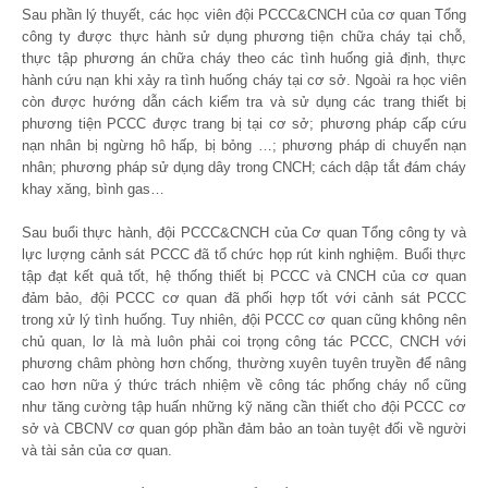
Sau phần lý thuyết, các học viên đội PCCC&CNCH của cơ quan Tổng
công ty được thực hành sử dụng phương tiện chữa cháy tại chỗ,
thực tập phương án chữa cháy theo các tình huống giả định, thực
hành cứu nạn khi xảy ra tình huống cháy tại cơ sở. Ngoài ra học viên
còn được hướng dẫn cách kiểm tra và sử dụng các trang thiết bị
phương tiện PCCC được trang bị tại cơ sở; phương pháp cấp cứu
nạn nhân bị ngừng hô hấp, bị bỏng …; phương pháp di chuyển nạn
nhân; phương pháp sử dụng dây trong CNCH; cách dập tắt đám cháy
khay xăng, bình gas…
Sau buổi thực hành, đội PCCC&CNCH của Cơ quan Tổng công ty và
lực lượng cảnh sát PCCC đã tổ chức họp rút kinh nghiệm. Buổi thực
tập đạt kết quả tốt, hệ thống thiết bị PCCC và CNCH của cơ quan
đảm bảo, đội PCCC cơ quan đã phối hợp tốt với cảnh sát PCCC
trong xử lý tình huống. Tuy nhiên, đội PCCC cơ quan cũng không nên
chủ quan, lơ là mà luôn phải coi trọng công tác PCCC, CNCH với
phương châm phòng hơn chống, thường xuyên tuyên truyền để nâng
cao hơn nữa ý thức trách nhiệm về công tác phống cháy nổ cũng
như tăng cường tập huấn những kỹ năng cần thiết cho đội PCCC cơ
sở và CBCNV cơ quan góp phần đảm bảo an toàn tuyệt đối về người
và tài sản của cơ quan.