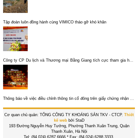
Tập đoàn luôn đồng hành cùng VIMICO tháo gỡ khó khăn
Công ty CP Du lịch và Thương mại Bằng Giang tích cực tham gia hoạt
động an sinh xã hội
Thông báo về việc điều chỉnh thông tin cổ đông trên giấy chứng nhận sở
hữu cổ phần
Cơ quan chủ quản: TỔNG CÔNG TY KHOÁNG SẢN TKV - CTCP.
Thiết
kế web
bởi StaD
193 Đường Nguyễn Huy Tưởng, Phường Thanh Xuân Trung, Quận
Thanh Xuân, Hà Nội
Tel: (84.024) 6287.6666 * Fax: (84.024) 6288.3333.