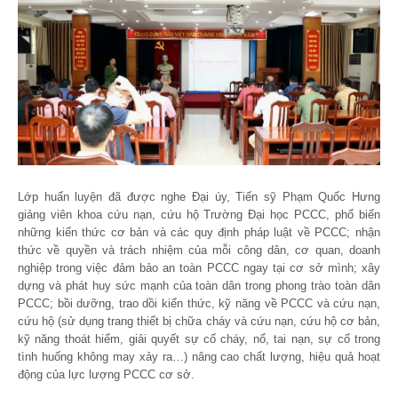
Lớp huấn luyện đã được nghe Đại úy, Tiến sỹ Phạm Quốc Hưng
giảng viên khoa cứu nạn, cứu hộ Trường Đại học PCCC, phổ biến
những kiến thức cơ bản và các quy định pháp luật về PCCC; nhận
thức về quyền và trách nhiệm của mỗi công dân, cơ quan, doanh
nghiệp trong việc đảm bảo an toàn PCCC ngay tại cơ sở mình; xây
dựng và phát huy sức mạnh của toàn dân trong phong trào toàn dân
PCCC; bồi dưỡng, trao dồi kiến thức, kỹ năng về PCCC và cứu nạn,
cứu hộ (sử dụng trang thiết bị chữa cháy và cứu nạn, cứu hộ cơ bản,
kỹ năng thoát hiểm, giải quyết sự cố cháy, nổ, tai nạn, sự cố trong
tình huống không may xảy ra…) nâng cao chất lượng, hiệu quả hoạt
động của lực lượng PCCC cơ sở.