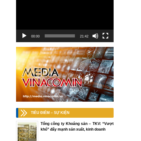
00:00
21:42
TIÊU ĐIỂM – SỰ KIỆN
Tổng công ty Khoáng sản – TKV: “Vượt
khó” đẩy mạnh sản xuất, kinh doanh