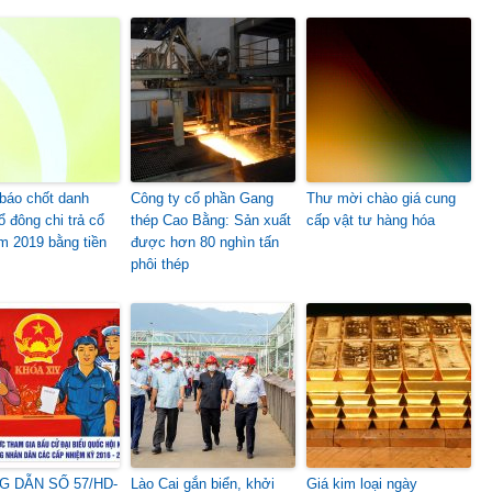
báo chốt danh
Công ty cổ phần Gang
Thư mời chào giá cung
ổ đông chi trả cổ
thép Cao Bằng: Sản xuất
cấp vật tư hàng hóa
m 2019 bằng tiền
được hơn 80 nghìn tấn
phôi thép
 DẪN SỐ 57/HD-
Lào Cai gắn biển, khởi
Giá kim loại ngày