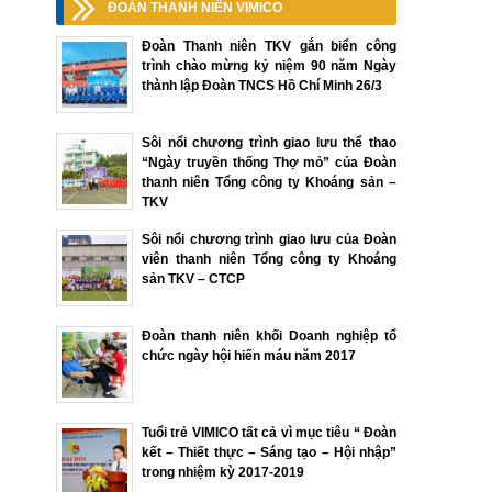
ĐOÀN THANH NIÊN VIMICO
Đoàn Thanh niên TKV gắn biển công
trình chào mừng kỷ niệm 90 năm Ngày
thành lập Đoàn TNCS Hồ Chí Minh 26/3
Sôi nổi chương trình giao lưu thể thao
“Ngày truyền thống Thợ mỏ” của Đoàn
thanh niên Tổng công ty Khoáng sản –
TKV
Sôi nổi chương trình giao lưu của Đoàn
viên thanh niên Tổng công ty Khoáng
sản TKV – CTCP
Đoàn thanh niên khối Doanh nghiệp tổ
chức ngày hội hiến máu năm 2017
Tuổi trẻ VIMICO tất cả vì mục tiêu “ Đoàn
kết – Thiết thực – Sáng tạo – Hội nhập”
trong nhiệm kỳ 2017-2019