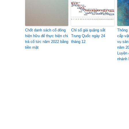
Chốt danh sách cổ đông
Chỉ số giá quặng sắt
Thông 
hiện hữu để thực hiện chi
Trung Quốc ngày 24
cấp vậ
trả cổ tức năm 2022 bằng
tháng 12
vụ sản
tiền mặt
năm 20
Luyện 
nhánh