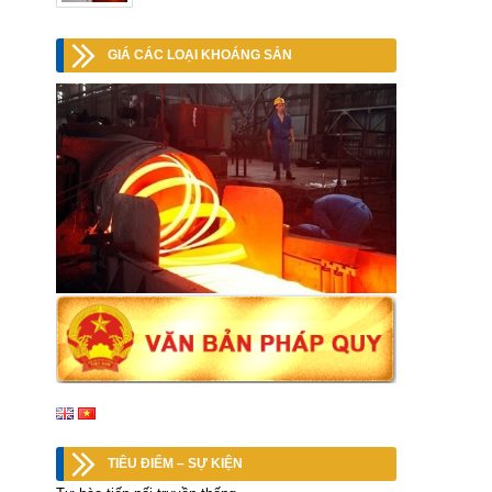
GIÁ CÁC LOẠI KHOÁNG SẢN
TIÊU ĐIỂM – SỰ KIỆN