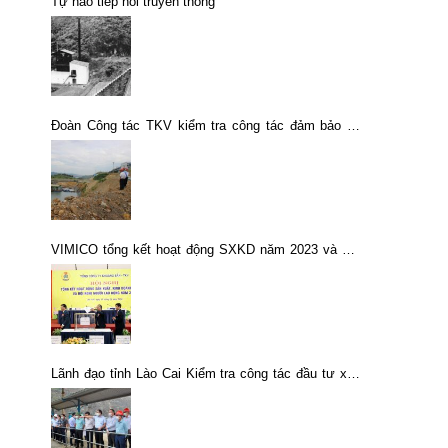
Tự hào tiếp nối truyền thống
Đoàn Công tác TKV kiểm tra công tác đảm bảo an
toàn trước cơn bão số 3 (Wipha)
VIMICO tổng kết hoạt động SXKD năm 2023 và Hội
nghị Người lao động năm 2024
Lãnh đạo tỉnh Lào Cai Kiểm tra công tác đầu tư xây
dựng và hoạt động của một số đơn vị thuộc Tổng
công ty Khoáng sản – TKV tại huyện Bát Xát, tỉnh
Lào Cai