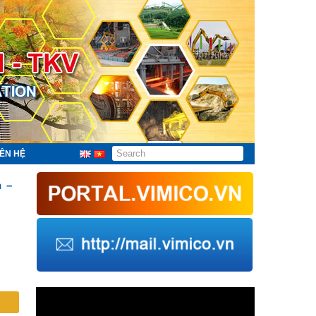
IÊN HỆ
n –
Trình
chơi
Video