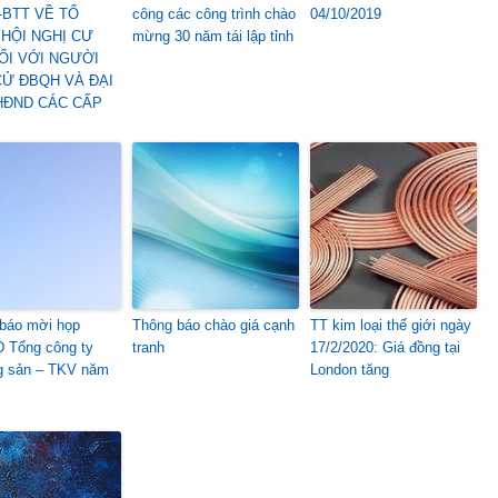
BTT VỀ TỔ
công các công trình chào
04/10/2019
HỘI NGHỊ CƯ
mừng 30 năm tái lập tỉnh
ỐI VỚI NGƯỜI
Ử ĐBQH VÀ ĐẠI
HĐND CÁC CẤP
báo mời họp
Thông báo chào giá cạnh
TT kim loại thế giới ngày
 Tổng công ty
tranh
17/2/2020: Giá đồng tại
g sản – TKV năm
London tăng