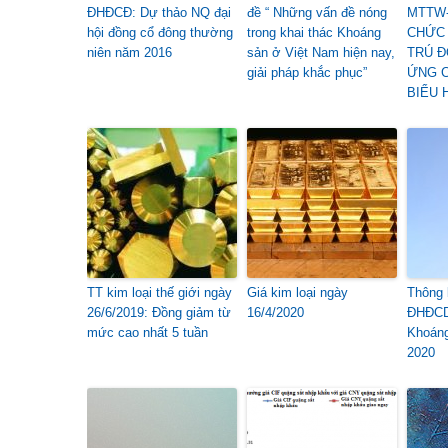
ĐHĐCĐ: Dự thảo NQ đại
đề “ Những vấn đề nóng
MTTW-
hội đồng cổ đông thường
trong khai thác Khoáng
CHỨC 
niên năm 2016
sản ở Việt Nam hiện nay,
TRÚ Đ
giải pháp khắc phục”
ỨNG C
BIỂU 
TT kim loại thế giới ngày
Giá kim loại ngày
Thông 
26/6/2019: Đồng giảm từ
16/4/2020
ĐHĐCD
mức cao nhất 5 tuần
Khoán
2020