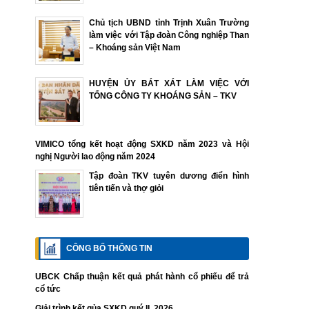
Chủ tịch UBND tỉnh Trịnh Xuân Trường
làm việc với Tập đoàn Công nghiệp Than
– Khoáng sản Việt Nam
HUYỆN ỦY BÁT XÁT LÀM VIỆC VỚI
TỔNG CÔNG TY KHOÁNG SẢN – TKV
VIMICO tổng kết hoạt động SXKD năm 2023 và Hội
nghị Người lao động năm 2024
Tập đoàn TKV tuyên dương điển hình
tiên tiến và thợ giỏi
CÔNG BỐ THÔNG TIN
UBCK Chấp thuận kết quả phát hành cổ phiếu để trả
cổ tức
Giải trình kết qủa SXKD quý II. 2026