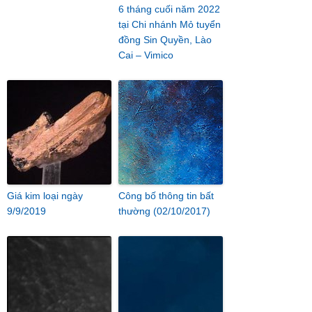
6 tháng cuối năm 2022
tại Chi nhánh Mỏ tuyển
đồng Sin Quyền, Lào
Cai – Vimico
Giá kim loại ngày
Công bố thông tin bất
9/9/2019
thường (02/10/2017)