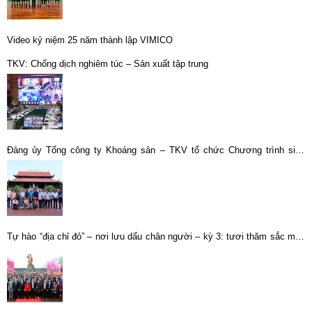
Video kỷ niệm 25 năm thành lập VIMICO
TKV: Chống dịch nghiêm túc – Sản xuất tập trung
Đảng ủy Tổng công ty Khoáng sản – TKV tổ chức Chương trình sinh
hoạt chính trị “Về nguồn năm 2026” tại Phú Quốc
Tự hào “địa chỉ đỏ” – nơi lưu dấu chân người – kỳ 3: tươi thăm sắc màu
“hoa tám cánh”