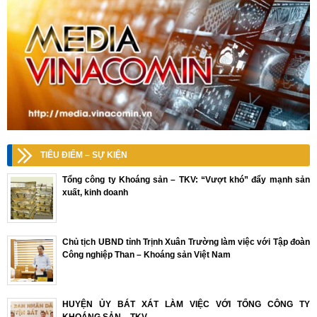
TIÊU ĐIỂM – SỰ KIỆN
Tổng công ty Khoáng sản – TKV: “Vượt khó” đẩy mạnh sản
xuất, kinh doanh
Chủ tịch UBND tỉnh Trịnh Xuân Trường làm việc với Tập đoàn
Công nghiệp Than – Khoáng sản Việt Nam
HUYỆN ỦY BÁT XÁT LÀM VIỆC VỚI TỔNG CÔNG TY