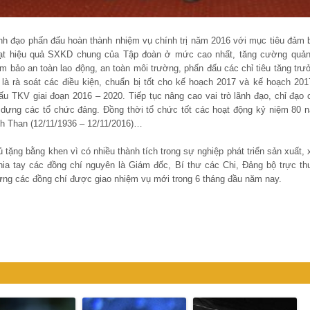
ãnh đạo phấn đấu hoàn thành nhiệm vụ chính trị năm 2016 với mục tiêu đảm 
ạt hiệu quả SXKD chung của Tập đoàn ở mức cao nhất, tăng cường quản 
ảm bảo an toàn lao động, an toàn môi trường, phấn đấu các chỉ tiêu tăng trư
à rà soát các điều kiện, chuẩn bị tốt cho kế hoạch 2017 và kế hoạch 201
cấu TKV giai đoạn 2016 – 2020. Tiếp tục nâng cao vai trò lãnh đạo, chỉ đạo c
xây dựng các tổ chức đảng. Đồng thời tổ chức tốt các hoạt động kỷ niệm 80 
h Than (12/11/1936 – 12/11/2016)…
ặng bằng khen vì có nhiều thành tích trong sự nghiệp phát triển sản xuất, 
a tay các đồng chí nguyên là Giám đốc, Bí thư các Chi, Đảng bộ trực th
ng các đồng chí được giao nhiệm vụ mới trong 6 tháng đầu năm nay.