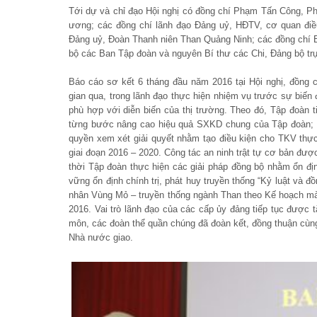
Tới dự và chỉ đạo Hội nghị có đồng chí Phạm Tấn Công, P
ương; các đồng chí lãnh đạo Đảng uỷ, HĐTV, cơ quan điề
Đảng uỷ, Đoàn Thanh niên Than Quảng Ninh; các đồng chí B
bộ các Ban Tập đoàn và nguyên Bí thư các Chi, Đảng bộ trự
Báo cáo sơ kết 6 tháng đầu năm 2016 tại Hội nghị, đồng 
gian qua, trong lãnh đạo thực hiện nhiệm vụ trước sự biến đ
phù hợp với diễn biến của thị trường. Theo đó, Tập đoàn t
từng bước nâng cao hiệu quả SXKD chung của Tập đoàn; 
quyền xem xét giải quyết nhằm tạo điều kiện cho TKV thự
giai đoạn 2016 – 2020. Công tác an ninh trật tự cơ bản đư
thời Tập đoàn thực hiện các giải pháp đồng bộ nhằm ổn đị
vững ổn định chính trị, phát huy truyền thống “Kỷ luật và 
nhân Vùng Mỏ – truyền thống ngành Than theo Kế hoạch mà
2016. Vai trò lãnh đạo của các cấp ủy đảng tiếp tục được
môn, các đoàn thể quần chúng đã đoàn kết, đồng thuận cùn
Nhà nước giao.