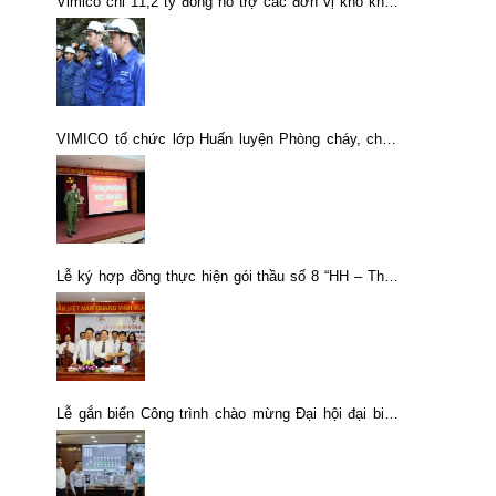
Vimico chi 11,2 tỷ đồng hỗ trợ các đơn vị khó khăn
trong Tổng Công ty
VIMICO tổ chức lớp Huấn luyện Phòng cháy, chữa
cháy năm 2016
Lễ ký hợp đồng thực hiện gói thầu số 8 “HH – Thiết
kế, cung cấp thiết bị, vật tư và lắp đặt Nhà máy
luyện đồng công suất 20.000 tấn/năm”.
Lễ gắn biển Công trình chào mừng Đại hội đại biểu
Đảng bộ Tổng công ty khoáng sản TKV – CTCP lần
thứ V, nhiệm kỳ 2025 – 2030