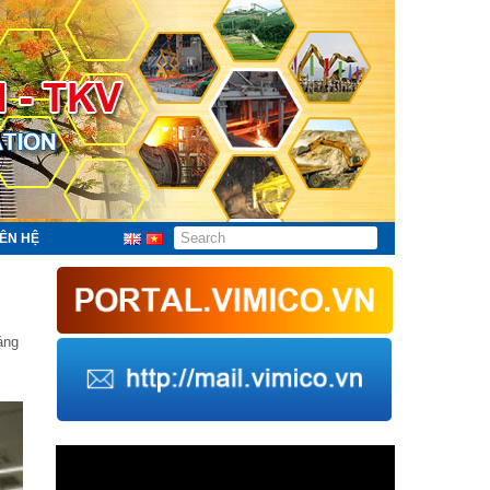
IÊN HỆ
áng
Trình
chơi
Video