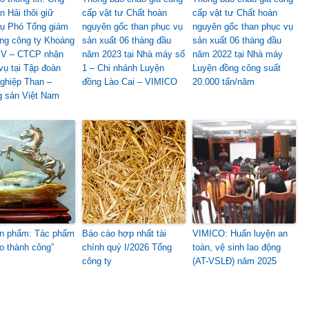
n Hải thôi giữ
cấp vật tư Chất hoàn
cấp vật tư Chất hoàn
ụ Phó Tổng giám
nguyên gốc than phục vụ
nguyên gốc than phục vụ
ng công ty Khoáng
sản xuất 06 tháng đầu
sản xuất 06 tháng đầu
KV – CTCP nhận
năm 2023 tại Nhà máy số
năm 2022 tại Nhà máy
vụ tại Tập đoàn
1 – Chi nhánh Luyện
Luyện đồng công suất
ghiệp Than –
đồng Lào Cai – VIMICO
20.000 tấn/năm
 sản Việt Nam
n phẩm: Tác phẩm
Báo cáo hợp nhất tài
VIMICO: Huấn luyện an
o thành công”
chính quý I/2026 Tổng
toàn, vệ sinh lao động
công ty
(AT-VSLĐ) năm 2025