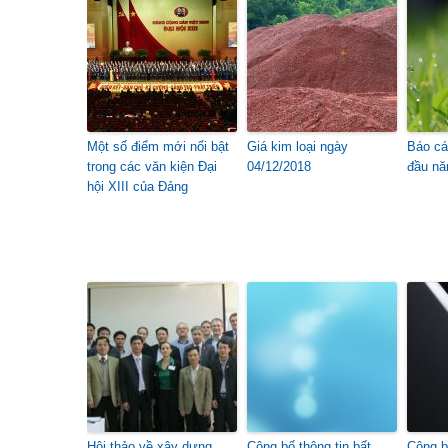
Một số điểm mới nổi bật
Giá kim loại ngày
Báo cá
trong các văn kiện Đại
04/12/2018
đầu nă
hội XIII của Đảng
Hội thảo về xây dựng
Công bố thông tin bất
Công b