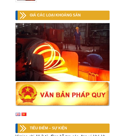
GIÁ CÁC LOẠI KHOÁNG SẢN
TIÊU ĐIỂM – SỰ KIỆN