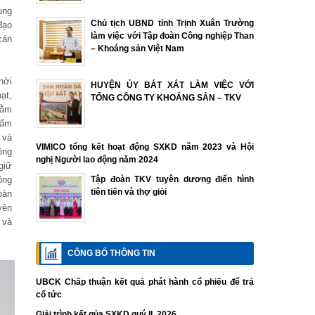
ung
Chủ tịch UBND tỉnh Trịnh Xuân Trường
đạo
làm việc với Tập đoàn Công nghiệp Than
cán
– Khoáng sản Việt Nam
hời
HUYỆN ỦY BÁT XÁT LÀM VIỆC VỚI
ạt,
TỔNG CÔNG TY KHOÁNG SẢN – TKV
hằm
hẩm
 và
VIMICO tổng kết hoạt động SXKD năm 2023 và Hội
ồng
nghị Người lao động năm 2024
giữ
ông
Tập đoàn TKV tuyên dương điển hình
tiên tiến và thợ giỏi
oàn
yên
 và
CÔNG BỐ THÔNG TIN
UBCK Chấp thuận kết quả phát hành cổ phiếu để trả
cổ tức
Giải trình kết qủa SXKD quý II. 2026