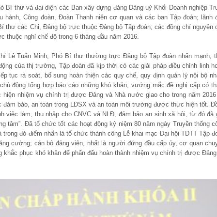
hó Bí thư và đại diện các Ban xây dựng đảng Đảng uỷ Khối Doanh nghiệp Tr
u hành, Công đoàn, Đoàn Thanh niên cơ quan và các ban Tập đoàn; lãnh 
í thư các Chi, Đảng bộ trực thuộc Đảng bộ Tập đoàn; các đồng chí nguyên 
c thuộc nghỉ chế độ trong 6 tháng đầu năm 2016.
chí Lê Tuấn Minh, Phó Bí thư thường trực Đảng bộ Tập đoàn nhấn mạnh, t
ộng của thị trường, Tập đoàn đã kịp thời có các giải pháp điều chỉnh linh ho
iếp tục rà soát, bổ sung hoàn thiện các quy chế, quy định quản lý nội bộ n
chủ động tổng hợp báo cáo những khó khăn, vướng mắc đề nghị cấp có t
c hiện nhiệm vụ chính trị được Đảng và Nhà nước giao cho trong năm 2016
ợc đảm bảo, an toàn trong LĐSX và an toàn môi trường được thực hiện tốt. Đ
nh việc làm, thu nhập cho CNVC và NLĐ, đảm bảo an sinh xã hội, từ đó đã 
đồng tâm”. Đã tổ chức tốt các hoạt động kỷ niệm 80 năm ngày Truyền thống c
 trong đó điểm nhấn là tổ chức thành công Lễ khai mạc Đại hội TDTT Tập đ
 tăng cường; cán bộ đảng viên, nhất là người đứng đầu cấp ủy, cơ quan chu
g khắc phục khó khăn để phấn đấu hoàn thành nhiệm vụ chính trị được Đảng