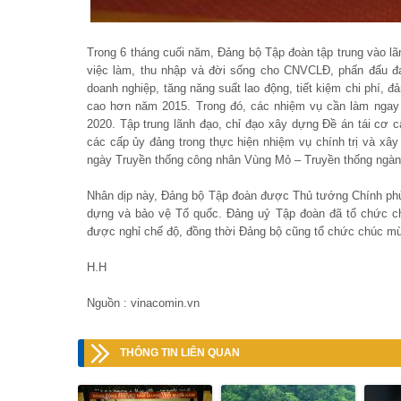
Trong 6 tháng cuối năm, Đảng bộ Tập đoàn tập trung vào l
việc làm, thu nhập và đời sống cho CNVCLĐ, phấn đấu đ
doanh nghiệp, tăng năng suất lao động, tiết kiệm chi phí, đ
cao hơn năm 2015. Trong đó, các nhiệm vụ cần làm ngay l
2020. Tập trung lãnh đạo, chỉ đạo xây dựng Đề án tái cơ 
các cấp ủy đảng trong thực hiện nhiệm vụ chính trị và 
ngày Truyền thống công nhân Vùng Mỏ – Truyền thống ngàn
Nhân dịp này, Đảng bộ Tập đoàn được Thủ tướng Chính phủ t
dựng và bảo vệ Tổ quốc. Đảng uỷ Tập đoàn đã tổ chức chi
được nghỉ chế độ, đồng thời Đảng bộ cũng tổ chức chúc mừ
H.H
Nguồn : vinacomin.vn
THÔNG TIN LIÊN QUAN