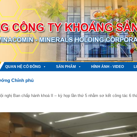
QUAN HỆ CỔ ĐÔNG
SẢN PHẨM
HÌNH ẢNH - VIDEO
L
tướng Chính phủ
ội nghị Ban chấp hành khoá II – kỳ họp lần thứ 5 nhằm sơ kết công tác 6 th