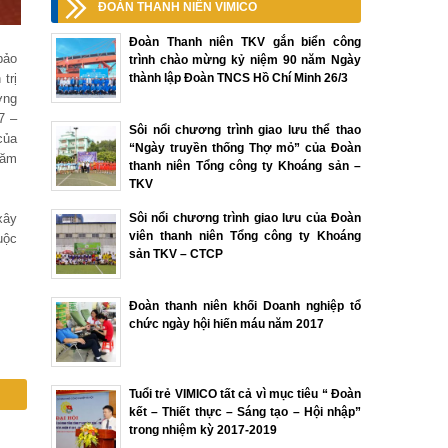
ĐOÀN THANH NIÊN VIMICO
Đoàn Thanh niên TKV gắn biển công
bảo
trình chào mừng kỷ niệm 90 năm Ngày
thành lập Đoàn TNCS Hồ Chí Minh 26/3
trị
ởng
7 –
Sôi nổi chương trình giao lưu thể thao
ủa
“Ngày truyền thống Thợ mỏ” của Đoàn
năm
thanh niên Tổng công ty Khoáng sản –
TKV
Sôi nổi chương trình giao lưu của Đoàn
xây
viên thanh niên Tổng công ty Khoáng
uộc
sản TKV – CTCP
Đoàn thanh niên khối Doanh nghiệp tổ
chức ngày hội hiến máu năm 2017
Tuổi trẻ VIMICO tất cả vì mục tiêu “ Đoàn
kết – Thiết thực – Sáng tạo – Hội nhập”
trong nhiệm kỳ 2017-2019