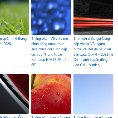
o quản trị 6 tháng
Thông báo : Về việc mời
Thư mời chào giá Cung
m 2020
chào hàng cạnh tranh
cấp vật tư Vôi ngậm
sửa chữa gói cung cấp
nước và Bột đá phục vụ
dịch vụ “Trung tu xe
sản xuất Quý 4 – 2021 tại
Komatsu HD465-7R số
Chi nhánh Luyện đồng
65”
Lào Cai – Vimico.
ố thông tin: Ông
Thông báo chào giá cung
Thông báo chào giá cung