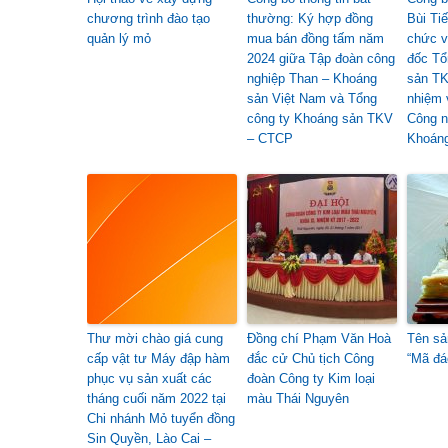
chương trình đào tạo
thường: Ký hợp đồng
Bùi Tiế
quản lý mỏ
mua bán đồng tấm năm
chức v
2024 giữa Tập đoàn công
đốc Tổ
nghiệp Than – Khoáng
sản T
sản Việt Nam và Tổng
nhiệm 
công ty Khoáng sản TKV
Công n
– CTCP
Khoáng
Thư mời chào giá cung
Đồng chí Phạm Văn Hoà
Tên sả
cấp vật tư Máy đập hàm
đắc cử Chủ tịch Công
“Mã đá
phục vụ sản xuất các
đoàn Công ty Kim loại
tháng cuối năm 2022 tại
màu Thái Nguyên
Chi nhánh Mỏ tuyển đồng
Sin Quyền, Lào Cai –