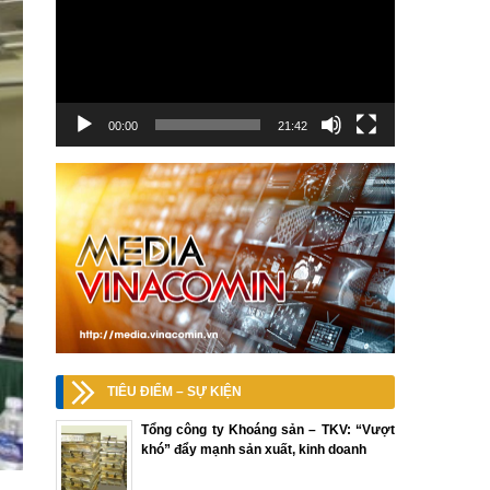
00:00
21:42
TIÊU ĐIỂM – SỰ KIỆN
Tổng công ty Khoáng sản – TKV: “Vượt
khó” đẩy mạnh sản xuất, kinh doanh