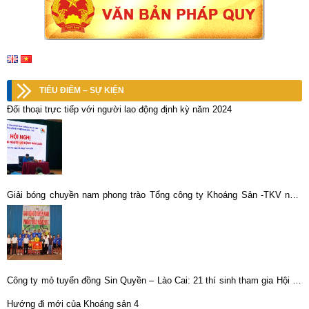
TIÊU ĐIỂM – SỰ KIỆN
Đối thoại trực tiếp với người lao động định kỳ năm 2024
Giải bóng chuyền nam phong trào Tổng công ty Khoáng Sản -TKV năm
2017, đội Công ty CP KLM Thái Nguyên – Vimico đã đoạt giải nhất.
Công ty mỏ tuyển đồng Sin Quyền – Lào Cai: 21 thí sinh tham gia Hội thi
chọn thợ giỏi cấp Công ty
Hướng đi mới của Khoáng sản 4