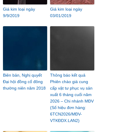
Giá kim loại ngày
Giá kim loại ngày
9/9/2019
03/01/2019
Biên bản, Nghị quyết
Thông báo kết quả
Đại hội đồng cổ đông
Phiên chào giá cung
thường niên năm 2018
cấp vật tư phục vụ sản
xuất 6 tháng cuối năm
2026 – Chi nhánh MĐV
(Số hiệu đơn hàng:
6TCN2026/MĐV-
VTKĐDX.LAN2)