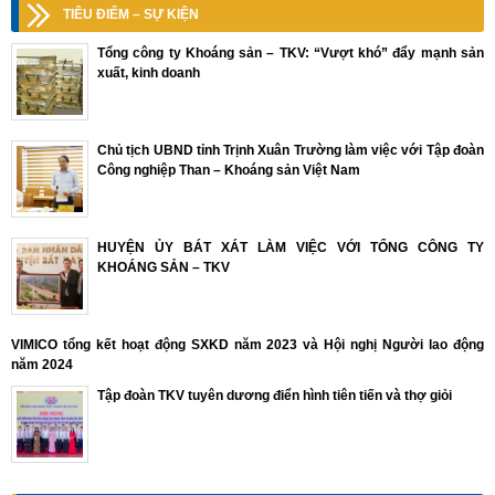
TIÊU ĐIỂM – SỰ KIỆN
Tổng công ty Khoáng sản – TKV: “Vượt khó” đẩy mạnh sản
xuất, kinh doanh
Chủ tịch UBND tỉnh Trịnh Xuân Trường làm việc với Tập đoàn
Công nghiệp Than – Khoáng sản Việt Nam
HUYỆN ỦY BÁT XÁT LÀM VIỆC VỚI TỔNG CÔNG TY
KHOÁNG SẢN – TKV
VIMICO tổng kết hoạt động SXKD năm 2023 và Hội nghị Người lao động
năm 2024
Tập đoàn TKV tuyên dương điển hình tiên tiến và thợ giỏi