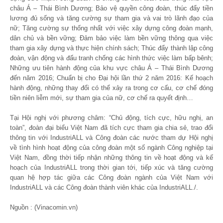
châu Á – Thái Bình Dương; Bảo vệ quyền công đoàn, thúc đẩy tiền
lương đủ sống và tăng cường sự tham gia và vai trò lãnh đạo của
nữ; Tăng cường sự thống nhất với việc xây dựng công đoàn mạnh,
dân chủ và bền vững; Đảm bảo việc làm bền vững thông qua việc
tham gia xây dựng và thực hiện chính sách; Thúc đẩy thành lập công
đoàn, vận động và đấu tranh chống các hình thức việc làm bấp bênh;
Những ưu tiên hành động của khu vực châu Á – Thái Bình Dương
đến năm 2016; Chuẩn bị cho Đại hội lần thứ 2 năm 2016: Kế hoạch
hành động, những thay đổi có thể xảy ra trong cơ cấu, cơ chế đóng
tiền niên liễm mới, sự tham gia của nữ, cơ chế ra quyết định…
Tại Hội nghị với phương châm: “Chủ động, tích cực, hữu nghị, an
toàn”, đoàn đại biểu Việt Nam đã tích cực tham gia chia sẻ, trao đổi
thông tin với IndustriALL và Công đoàn các nước tham dự Hội nghị
về tình hình hoạt động của công đoàn một số ngành Công nghiệp tại
Việt Nam, đồng thời tiếp nhận những thông tin về hoạt động và kế
hoạch của IndustriALL trong thời gian tới, tiếp xúc và tăng cường
quan hệ hợp tác giữa các Công đoàn ngành của Việt Nam với
IndustriALL và các Công đoàn thành viên khác của IndustriALL./.
Nguồn : (Vinacomin.vn)