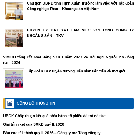
Chủ tịch UBND tỉnh Trịnh Xuân Trường làm việc với Tập đoàn
Công nghiệp Than – Khoáng sản Việt Nam
HUYỆN ỦY BÁT XÁT LÀM VIỆC VỚI TỔNG CÔNG TY
KHOÁNG SẢN – TKV
VIMICO tổng kết hoạt động SXKD năm 2023 và Hội nghị Người lao động
năm 2024
Tập đoàn TKV tuyên dương điển hình tiên tiến và thợ giỏi
CÔNG BỐ THÔNG TIN
UBCK Chấp thuận kết quả phát hành cổ phiếu để trả cổ tức
Giải trình kết qủa SXKD quý II. 2026
Báo cáo tài chính quý II. 2026 – Công ty mẹ Tổng công ty