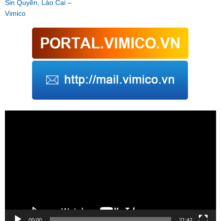
Sin Quyền, Lào Cai –
Vimico
Trình
chơi
Video
00:00
21:42