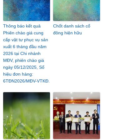
Thông báo kết quả
Chốt danh sách cổ
Phiên chào giá cung
đông hiện hữu
cấp vật tư phục vụ sản
xuất 6 tháng đầu năm
2026 tại Chi nhánh
MĐV, phiên chào giá
ngày 05/12/2025, Số
hiệu đơn hàng:
6TĐN2026/MĐV-VTKĐ.