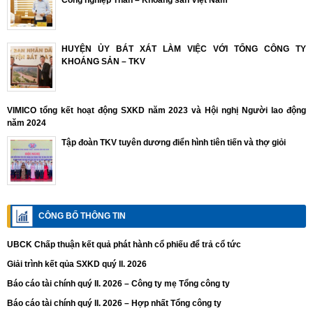
Công nghiệp Than – Khoáng sản Việt Nam
HUYỆN ỦY BÁT XÁT LÀM VIỆC VỚI TỔNG CÔNG TY
KHOÁNG SẢN – TKV
VIMICO tổng kết hoạt động SXKD năm 2023 và Hội nghị Người lao động
năm 2024
Tập đoàn TKV tuyên dương điển hình tiên tiến và thợ giỏi
CÔNG BỐ THÔNG TIN
UBCK Chấp thuận kết quả phát hành cổ phiếu để trả cổ tức
Giải trình kết qủa SXKD quý II. 2026
Báo cáo tài chính quý II. 2026 – Công ty mẹ Tổng công ty
Báo cáo tài chính quý II. 2026 – Hợp nhất Tổng công ty