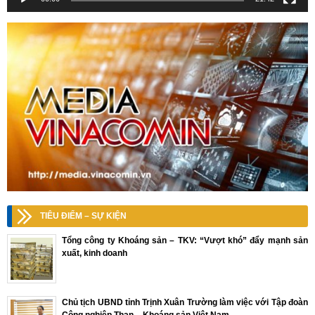
TIÊU ĐIỂM – SỰ KIỆN
Tổng công ty Khoáng sản – TKV: “Vượt khó” đẩy mạnh sản
xuất, kinh doanh
Chủ tịch UBND tỉnh Trịnh Xuân Trường làm việc với Tập đoàn