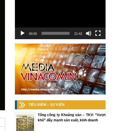
00:00
21:42
TIÊU ĐIỂM – SỰ KIỆN
Tổng công ty Khoáng sản – TKV: “Vượt
khó” đẩy mạnh sản xuất, kinh doanh