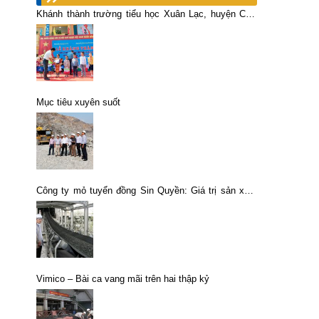
Khánh thành trường tiểu học Xuân Lạc, huyện Chợ
Đồn, tỉnh Bắc Kạn
Mục tiêu xuyên suốt
Công ty mỏ tuyển đồng Sin Quyền: Giá trị sản xuất
tăng đều hàng năm
Vimico – Bài ca vang mãi trên hai thập kỷ