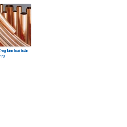
ờng kim loại tuần
4/8