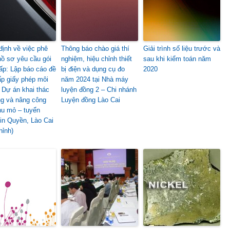
định về việc phê
Thông báo chào giá thí
Giải trình số liệu trước và
hồ sơ yêu cầu gói
nghiệm, hiệu chỉnh thiết
sau khi kiểm toán năm
ấp: Lập báo cáo đề
bị điện và dụng cụ đo
2020
ấp giấy phép môi
năm 2024 tại Nhà máy
 Dự án khai thác
luyện đồng 2 – Chi nhánh
g và nâng công
Luyện đồng Lào Cai
hu mỏ – tuyển
in Quyền, Lào Cai
hỉnh)