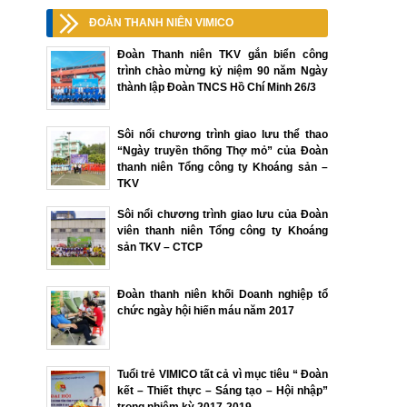
ĐOÀN THANH NIÊN VIMICO
Đoàn Thanh niên TKV gắn biển công
trình chào mừng kỷ niệm 90 năm Ngày
thành lập Đoàn TNCS Hồ Chí Minh 26/3
Sôi nổi chương trình giao lưu thể thao
“Ngày truyền thống Thợ mỏ” của Đoàn
thanh niên Tổng công ty Khoáng sản –
TKV
Sôi nổi chương trình giao lưu của Đoàn
viên thanh niên Tổng công ty Khoáng
sản TKV – CTCP
Đoàn thanh niên khối Doanh nghiệp tổ
chức ngày hội hiến máu năm 2017
Tuổi trẻ VIMICO tất cả vì mục tiêu “ Đoàn
kết – Thiết thực – Sáng tạo – Hội nhập”