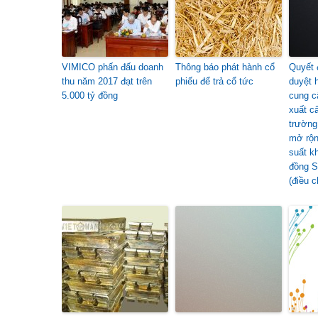
VIMICO phấn đấu doanh
Thông báo phát hành cổ
Quyết 
thu năm 2017 đạt trên
phiếu để trả cổ tức
duyệt 
5.000 tỷ đồng
cung c
xuất c
trường
mở rộn
suất k
đồng S
(điều c