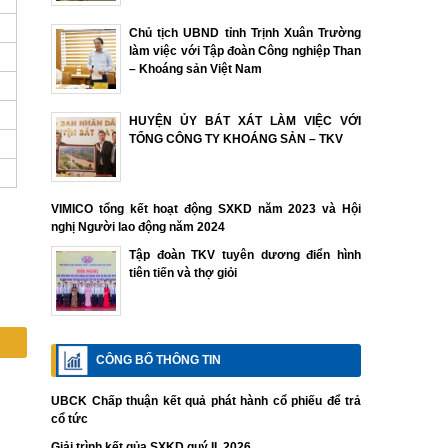
Chủ tịch UBND tỉnh Trịnh Xuân Trường
làm việc với Tập đoàn Công nghiệp Than
– Khoáng sản Việt Nam
HUYỆN ỦY BÁT XÁT LÀM VIỆC VỚI
TỔNG CÔNG TY KHOÁNG SẢN – TKV
VIMICO tổng kết hoạt động SXKD năm 2023 và Hội
nghị Người lao động năm 2024
Tập đoàn TKV tuyên dương điển hình
tiên tiến và thợ giỏi
CÔNG BỐ THÔNG TIN
UBCK Chấp thuận kết quả phát hành cổ phiếu để trả
cổ tức
Giải trình kết qủa SXKD quý II. 2026