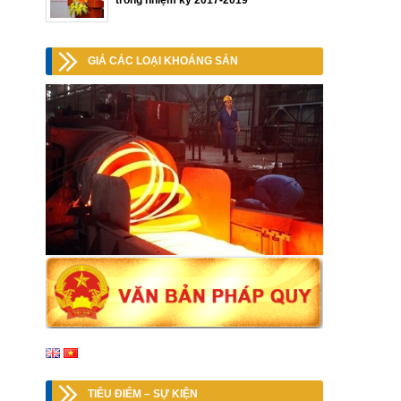
trong nhiệm kỳ 2017-2019
GIÁ CÁC LOẠI KHOÁNG SẢN
TIÊU ĐIỂM – SỰ KIỆN