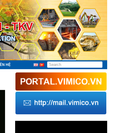
IÊN HỆ
Trình
chơi
Video