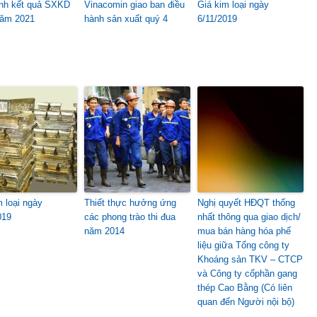
rình kết quả SXKD
Vinacomin giao ban điều
Giá kim loại ngày
năm 2021
hành sản xuất quý 4
6/11/2019
m loại ngày
Thiết thực hưởng ứng
Nghị quyết HĐQT thống
019
các phong trào thi đua
nhất thông qua giao dịch/
năm 2014
mua bán hàng hóa phế
liệu giữa Tổng công ty
Khoáng sản TKV – CTCP
và Công ty cổphần gang
thép Cao Bằng (Có liên
quan đến Người nội bộ)