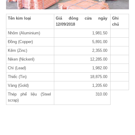
Tên kim loại
Giá đóng cửa ngày
Ghi
12/09/2018
chú
Nhôm (Aluminium)
1,981.50
Đồng (Copper)
5,891.00
Kẽm (Zinc)
2,355.00
Niken (Nickenl)
12,285.00
Chì (Lead)
1,982.00
Thiếc (Tin)
18,875.00
Vàng (Gold)
1,205.60
Thép phế liệu (Steel
310.00
scrap)