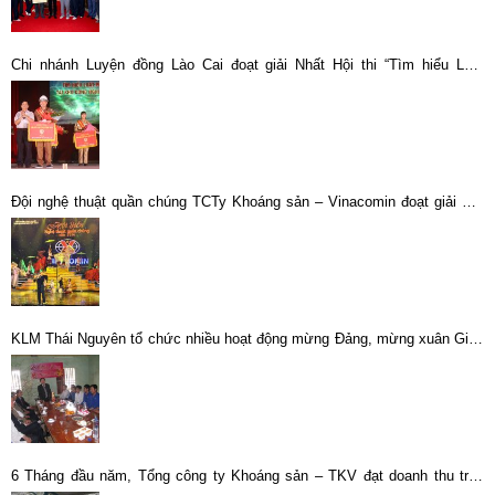
Chi nhánh Luyện đồng Lào Cai đoạt giải Nhất Hội thi “Tìm hiểu Luật
Phòng cháy, chữa cháy”
Đội nghệ thuật quần chúng TCTy Khoáng sản – Vinacomin đoạt giải Nhì
các đội mạnh Hội diễn Nghệ thuật quần chúng TKV năm 2014
KLM Thái Nguyên tổ chức nhiều hoạt động mừng Đảng, mừng xuân Giáp
Ngọ 2014
6 Tháng đầu năm, Tổng công ty Khoáng sản – TKV đạt doanh thu trên