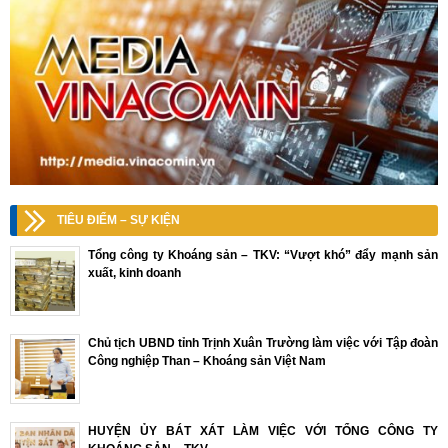
TIÊU ĐIỂM – SỰ KIỆN
Tổng công ty Khoáng sản – TKV: “Vượt khó” đẩy mạnh sản
xuất, kinh doanh
Chủ tịch UBND tỉnh Trịnh Xuân Trường làm việc với Tập đoàn
Công nghiệp Than – Khoáng sản Việt Nam
HUYỆN ỦY BÁT XÁT LÀM VIỆC VỚI TỔNG CÔNG TY