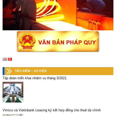
TIÊU ĐIỂM – SỰ KIỆN
Tập đoàn triển khai nhiệm vụ tháng 3/2021
Vimico và Vietinbank Leasing ký kết hợp đồng cho thuê tài chính