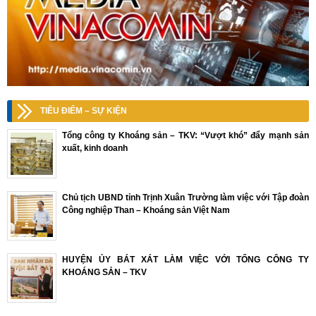
TIÊU ĐIỂM – SỰ KIỆN
Tổng công ty Khoáng sản – TKV: “Vượt khó” đẩy mạnh sản
xuất, kinh doanh
Chủ tịch UBND tỉnh Trịnh Xuân Trường làm việc với Tập đoàn
Công nghiệp Than – Khoáng sản Việt Nam
HUYỆN ỦY BÁT XÁT LÀM VIỆC VỚI TỔNG CÔNG TY
KHOÁNG SẢN – TKV