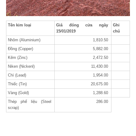
Tên kim loại
Giá đóng cửa ngày
Ghi
15/01/2019
chú
Nhôm (Aluminium)
1,810.50
Đồng (Copper)
5,882.00
Kẽm (Zinc)
2,472.50
Niken (Nickenl)
11,430.00
Chì (Lead)
1,954.00
Thiếc (Tin)
20,675.00
Vàng (Gold)
1,288.60
Thép phế liệu (Steel
286.00
scrap)