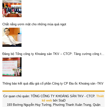
Chắt nắng ươm mật cho những mùa quả ngọt
Đảng bộ Tổng công ty Khoáng sản TKV – CTCP: Tăng cường công tác
phòng, chống tham nhũng; thực hành tiết kiệm, chống lãng phí
Thông báo kết quả đấu giá cổ phần Công ty CP Địa ốc Khoáng sản -TKV
Cơ quan chủ quản: TỔNG CÔNG TY KHOÁNG SẢN TKV - CTCP.
Thiết
kế web
bởi StaD
193 Đường Nguyễn Huy Tưởng, Phường Thanh Xuân Trung, Quận