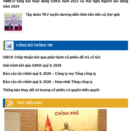
VIMICO tổng kết hoạt động SXKD năm 2023 và Hội nghị Người lao động
năm 2024
Tập đoàn TKV tuyên dương điển hình tiên tiến và thợ giỏi
CÔNG BỐ THÔNG TIN
UBCK Chấp thuận kết quả phát hành cổ phiếu để trả cổ tức
Giải trình kết qủa SXKD quý II. 2026
Báo cáo tài chính quý II. 2026 – Công ty mẹ Tổng công ty
Báo cáo tài chính quý II. 2026 – Hợp nhất Tổng công ty
Thông báo thay đổi số lượng cổ phiếu có quyền biểu quyết
THƯ VIỆN ẢNH