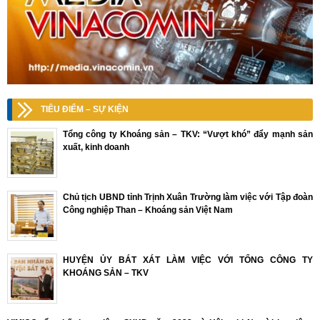
TIÊU ĐIỂM – SỰ KIỆN
Tổng công ty Khoáng sản – TKV: “Vượt khó” đẩy mạnh sản
xuất, kinh doanh
Chủ tịch UBND tỉnh Trịnh Xuân Trường làm việc với Tập đoàn
Công nghiệp Than – Khoáng sản Việt Nam
HUYỆN ỦY BÁT XÁT LÀM VIỆC VỚI TỔNG CÔNG TY
KHOÁNG SẢN – TKV