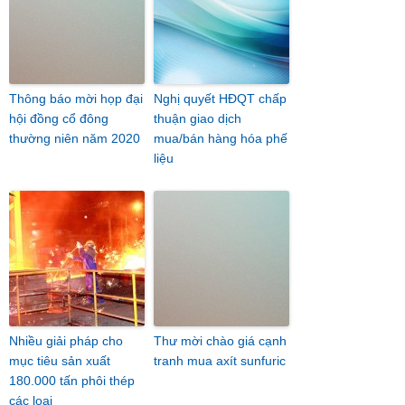
Thông báo mời họp đại
Nghị quyết HĐQT chấp
hội đồng cổ đông
thuận giao dịch
thường niên năm 2020
mua/bán hàng hóa phế
liệu
Nhiều giải pháp cho
Thư mời chào giá cạnh
mục tiêu sản xuất
tranh mua axít sunfuric
180.000 tấn phôi thép
các loại