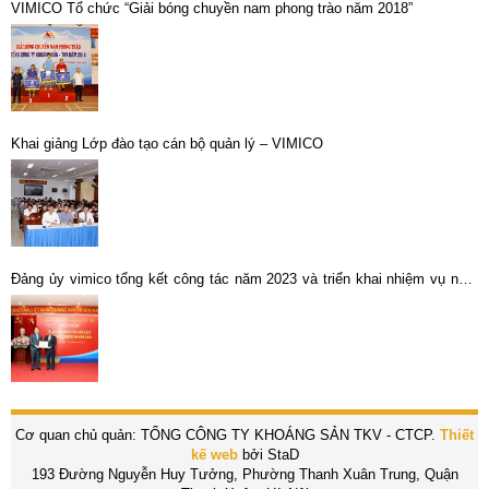
VIMICO Tổ chức “Giải bóng chuyền nam phong trào năm 2018”
Khai giảng Lớp đào tạo cán bộ quản lý – VIMICO
Đảng ủy vimico tổng kết công tác năm 2023 và triển khai nhiệm vụ năm
2024.
Cơ quan chủ quản: TỔNG CÔNG TY KHOÁNG SẢN TKV - CTCP.
Thiết
kế web
bởi StaD
193 Đường Nguyễn Huy Tưởng, Phường Thanh Xuân Trung, Quận