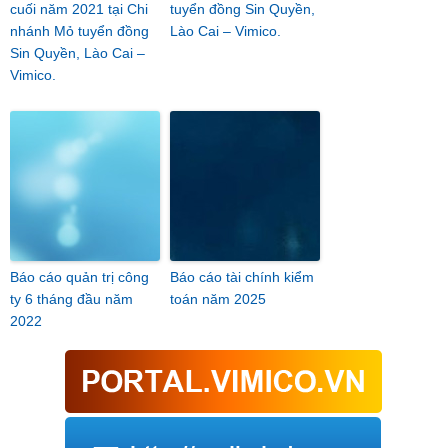
cuối năm 2021 tại Chi
tuyển đồng Sin Quyền,
nhánh Mỏ tuyển đồng
Lào Cai – Vimico.
Sin Quyền, Lào Cai –
Vimico.
Báo cáo quản trị công
Báo cáo tài chính kiểm
ty 6 tháng đầu năm
toán năm 2025
2022