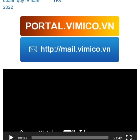
doanh quý IV năm
TKV
2022
Trình
chơi
Video
00:00
21:42