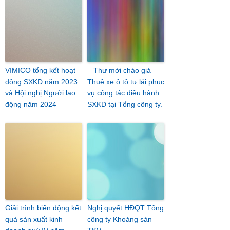
VIMICO tổng kết hoạt
– Thư mời chào giá
động SXKD năm 2023
Thuê xe ô tô tự lái phục
và Hội nghị Người lao
vụ công tác điều hành
động năm 2024
SXKD tại Tổng công ty.
Giải trình biến động kết
Nghị quyết HĐQT Tổng
quả sản xuất kinh
công ty Khoáng sản –