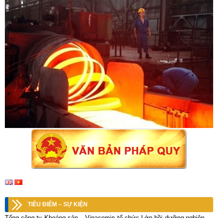
TIÊU ĐIỂM – SỰ KIỆN
Tổng công ty Khoáng sản – Vinacomin tổ chức Lớp bồi dưỡng nghiệp vụ