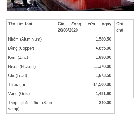
Tên kim loại
Giá đóng cửa ngày
Ghi
20/03/2020
chú
Nhôm (Aluminium)
1,580.50
Đồng (Copper)
4,855.00
Kẽm (Zinc)
1,880.00
Niken (Nickenl)
11,370.00
Chì (Lead)
1,673.50
Thiếc (Tin)
14,500.00
Vàng (Gold)
1,481.90
Thép phế liệu (Steel
240.00
scrap)