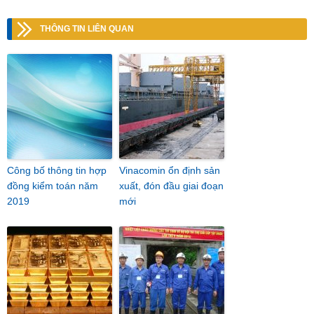
THÔNG TIN LIÊN QUAN
Công bố thông tin hợp
Vinacomin ổn định sản
đồng kiểm toán năm
xuất, đón đầu giai đoạn
2019
mới