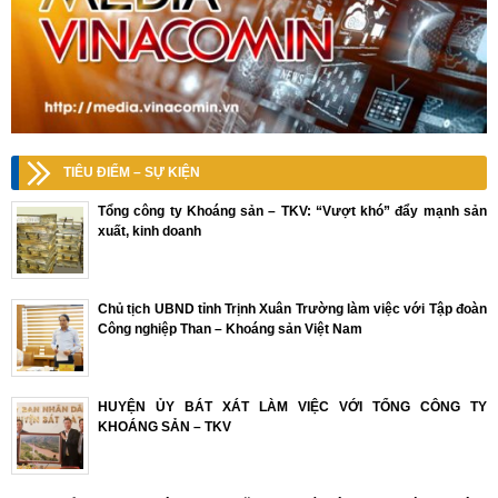
TIÊU ĐIỂM – SỰ KIỆN
Tổng công ty Khoáng sản – TKV: “Vượt khó” đẩy mạnh sản
xuất, kinh doanh
Chủ tịch UBND tỉnh Trịnh Xuân Trường làm việc với Tập đoàn
Công nghiệp Than – Khoáng sản Việt Nam
HUYỆN ỦY BÁT XÁT LÀM VIỆC VỚI TỔNG CÔNG TY
KHOÁNG SẢN – TKV