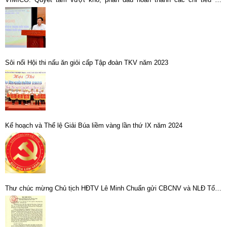
hoạch 6 tháng cuối năm 2021
Sôi nổi Hội thi nấu ăn giỏi cấp Tập đoàn TKV năm 2023
Kế hoạch và Thể lệ Giải Búa liềm vàng lần thứ IX năm 2024
Thư chúc mừng Chủ tịch HĐTV Lê Minh Chuẩn gửi CBCNV và NLĐ Tổng
công ty Khoáng sản TKV – CTCP