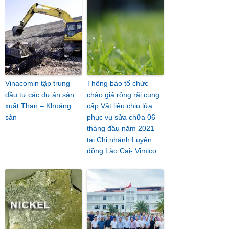
Vinacomin tập trung
Thông báo tổ chức
đầu tư các dự án sản
chào giá rộng rãi cung
xuất Than – Khoáng
cấp Vật liệu chịu lửa
sản
phục vụ sửa chữa 06
tháng đầu năm 2021
tại Chi nhánh Luyện
đồng Lào Cai- Vimico