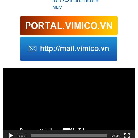
năm 2025 tại chi nhánh
MĐV
Trình
chơi
Video
00:00
21:42