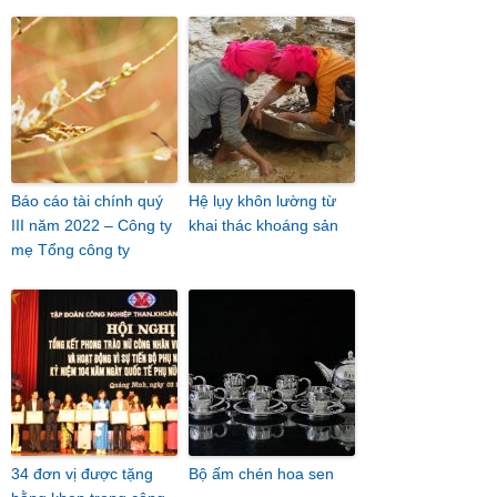
Báo cáo tài chính quý
Hệ lụy khôn lường từ
III năm 2022 – Công ty
khai thác khoáng sản
mẹ Tổng công ty
34 đơn vị được tặng
Bộ ấm chén hoa sen