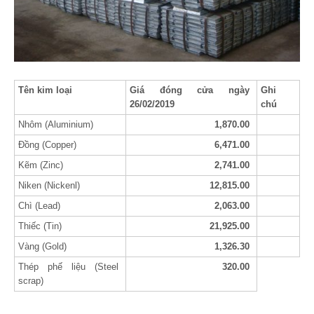
Tên kim loại
Giá đóng cửa ngày
Ghi
26/02/2019
chú
Nhôm (Aluminium)
1,870.00
Đồng (Copper)
6,471.00
Kẽm (Zinc)
2,741.00
Niken (Nickenl)
12,815.00
Chì (Lead)
2,063.00
Thiếc (Tin)
21,925.00
Vàng (Gold)
1,326.30
Thép phế liệu (Steel
320.00
scrap)