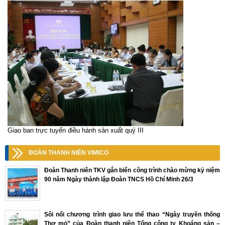
Giao ban trực tuyến điều hành sản xuất quý III
ĐOÀN THANH NIÊN VIMICO
Đoàn Thanh niên TKV gắn biển công trình chào mừng kỷ niệm
90 năm Ngày thành lập Đoàn TNCS Hồ Chí Minh 26/3
Sôi nổi chương trình giao lưu thể thao “Ngày truyền thống
Thợ mỏ” của Đoàn thanh niên Tổng công ty Khoáng sản –