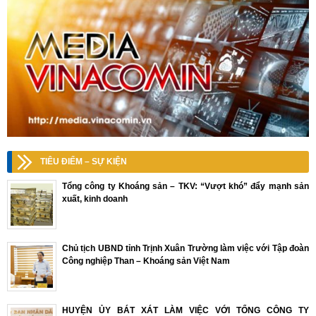
TIÊU ĐIỂM – SỰ KIỆN
Tổng công ty Khoáng sản – TKV: “Vượt khó” đẩy mạnh sản
xuất, kinh doanh
Chủ tịch UBND tỉnh Trịnh Xuân Trường làm việc với Tập đoàn
Công nghiệp Than – Khoáng sản Việt Nam
HUYỆN ỦY BÁT XÁT LÀM VIỆC VỚI TỔNG CÔNG TY