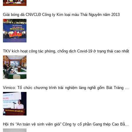
Giải bóng đá CNVCLĐ Công ty Kim loại màu Thái Nguyên năm 2013
TKV kích hoạt công tác phòng, chống dịch Covid-19 ở trạng thái cao nhất
Vimico: Tổ chức chương trình trải nghiệm làng nghề gốm Bát Tràng và
tuyên dương con CBCNV-LĐ xuất sắc năm học 2024–2025
Hội thi “An toàn vệ sinh viên giỏi” Công ty cổ phần Gang thép Cao Bằng
lần thứ V, năm 2023 thành công tốt đẹp