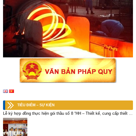
TIÊU ĐIỂM – SỰ KIỆN
Lễ ký hợp đồng thực hiện gói thầu số 8 “HH – Thiết kế, cung cấp thiết bị,
vật tư và lắp đặt Nhà máy luyện đồng công suất 20.000 tấn/năm”.