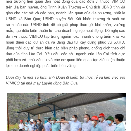
môi trường liên quan đến hoạt động của các đơn vị thuộc VIMICO
trên địa bàn huyện, ông Trịnh Xuân Trường – Chủ tịch UBND tỉnh đã
giao cho các sở và các ban, ngành liên quan của địa phương, nhất là
UBND xã Bản Qua; UBND huyện Bát Xát khẩn trương rà soát và
sớm báo cáo UBND tỉnh để có giải pháp tháo gỡ khó khăn, vướng
mắc, tạo điều kiện thuận lợi cho doanh nghiệp hoạt động. Đề nghị các
đơn vị thuộc VIMICO tập trung nguồn lực, nhanh chóng triển khai và
hoàn thiện các dự án đã và đang đầu tư xây dựng phục vụ SXKD,
đồng thời duy trì thực hiện các biện pháp phòng, chống dịch theo chỉ
đạo của tỉnh Lào Cai. Yêu cầu các sở, ngành của Lào Cai tích cực
phối hợp với chủ đầu tư và các cơ quan liên quan tạo điều kiện thuận
lợi cho doanh nghiệp phát triển bền vững.
Dưới đây là một số hình ảnh Đoàn đi kiểm tra thực tế và làm việc với
VIMICO tại nhà máy Luyện đồng Bản Qua.