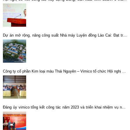
đầu năm
Dự án mở rộng, nâng công suất Nhà máy Luyện đồng Lào Cai: Đạt trên
70% khối lượng các hạng mục
Công ty cổ phần Kim loại màu Thái Nguyên – Vimico tổ chức Hội nghị đối
thoại định kỳ giữa người sử dụng lao động và người lao động năm 2022.
Đảng ủy vimico tổng kết công tác năm 2023 và triển khai nhiệm vụ năm
2024.