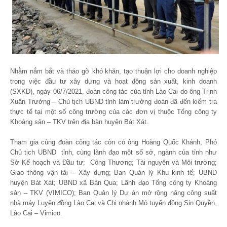
Nhằm nắm bắt và tháo gỡ khó khăn, tạo thuận lợi cho doanh nghiệp
trong việc đầu tư xây dựng và hoạt động sản xuất, kinh doanh
(SXKD), ngày 06/7/2021, đoàn công tác của tỉnh Lào Cai do ông Trịnh
Xuân Trường – Chủ tịch UBND tỉnh làm trưởng đoàn đã đến kiểm tra
thực tế tại một số công trường của các đơn vị thuộc Tổng công ty
Khoáng sản – TKV trên địa bàn huyện Bát Xát.
Tham gia cùng đoàn công tác còn có ông Hoàng Quốc Khánh, Phó
Chủ tịch UBND tỉnh, cùng lãnh đạo một số sở, ngành của tỉnh như
Sở Kế hoạch và Đầu tư; Công Thương; Tài nguyên và Môi trường;
Giao thông vận tải – Xây dựng; Ban Quản lý Khu kinh tế; UBND
huyện Bát Xát; UBND xã Bản Qua; Lãnh đạo Tổng công ty Khoáng
sản – TKV (VIMICO); Ban Quản lý Dự án mở rộng nâng công suất
nhà máy Luyện đồng Lào Cai và Chi nhánh Mỏ tuyển đồng Sin Quyền,
Lào Cai – Vimico.