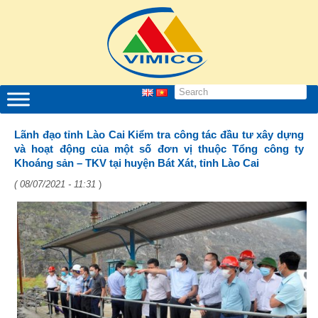
Lãnh đạo tỉnh Lào Cai Kiểm tra công tác đầu tư xây dựng
và hoạt động của một số đơn vị thuộc Tổng công ty
Khoáng sản – TKV tại huyện Bát Xát, tỉnh Lào Cai
( 08/07/2021 - 11:31
)