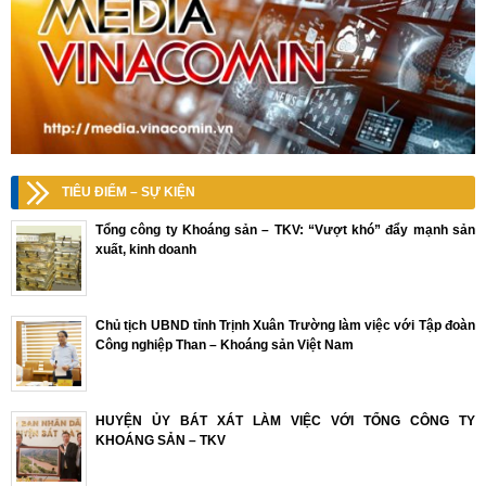
TIÊU ĐIỂM – SỰ KIỆN
Tổng công ty Khoáng sản – TKV: “Vượt khó” đẩy mạnh sản
xuất, kinh doanh
Chủ tịch UBND tỉnh Trịnh Xuân Trường làm việc với Tập đoàn
Công nghiệp Than – Khoáng sản Việt Nam
HUYỆN ỦY BÁT XÁT LÀM VIỆC VỚI TỔNG CÔNG TY
KHOÁNG SẢN – TKV