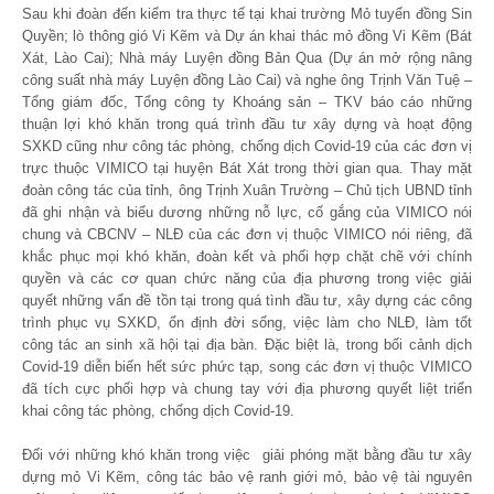
Sau khi đoàn đến kiểm tra thực tế tại khai trường Mỏ tuyển đồng Sin
Quyền; lò thông gió Vi Kẽm và Dự án khai thác mỏ đồng Vi Kẽm (Bát
Xát, Lào Cai); Nhà máy Luyện đồng Bản Qua (Dự án mở rộng nâng
công suất nhà máy Luyện đồng Lào Cai) và nghe ông Trịnh Văn Tuệ –
Tổng giám đốc, Tổng công ty Khoáng sản – TKV báo cáo những
thuận lợi khó khăn trong quá trình đầu tư xây dựng và hoạt động
SXKD cũng như công tác phòng, chống dịch Covid-19 của các đơn vị
trực thuộc VIMICO tại huyện Bát Xát trong thời gian qua. Thay mặt
đoàn công tác của tỉnh, ông Trịnh Xuân Trường – Chủ tịch UBND tỉnh
đã ghi nhận và biểu dương những nỗ lực, cố gắng của VIMICO nói
chung và CBCNV – NLĐ của các đơn vị thuộc VIMICO nói riêng, đã
khắc phục mọi khó khăn, đoàn kết và phối hợp chặt chẽ với chính
quyền và các cơ quan chức năng của địa phương trong việc giải
quyết những vấn đề tồn tại trong quá tình đầu tư, xây dựng các công
trình phục vụ SXKD, ổn định đời sống, việc làm cho NLĐ, làm tốt
công tác an sinh xã hội tại địa bàn. Đặc biệt là, trong bối cảnh dịch
Covid-19 diễn biến hết sức phức tạp, song các đơn vị thuộc VIMICO
đã tích cực phối hợp và chung tay với địa phương quyết liệt triển
khai công tác phòng, chống dịch Covid-19.
Đối với những khó khăn trong việc giải phóng mặt bằng đầu tư xây
dựng mỏ Vi Kẽm, công tác bảo vệ ranh giới mỏ, bảo vệ tài nguyên