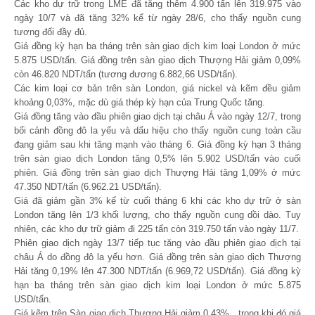
Các kho dự trữ trong LME đã tăng thêm 4.900 tấn lên 319.975 vào
ngày 10/7 và đã tăng 32% kể từ ngày 28/6, cho thấy nguồn cung
tương đối đầy đủ.
Giá đồng kỳ hạn ba tháng trên sàn giao dịch kim loại London ở mức
5.875 USD/tấn. Giá đồng trên sàn giao dịch Thượng Hải giảm 0,09%
còn 46.820 NDT/tấn (tương đương 6.882,66 USD/tấn).
Các kim loại cơ bản trên sàn London, giá nickel và kẽm đều giảm
khoảng 0,03%, mặc dù giá thép kỳ hạn của Trung Quốc tăng.
Giá đồng tăng vào đầu phiên giao dịch tại châu Á vào ngày 12/7, trong
bối cảnh đồng đô la yếu và dấu hiệu cho thấy nguồn cung toàn cầu
đang giảm sau khi tăng mạnh vào tháng 6. Giá đồng kỳ hạn 3 tháng
trên sàn giao dịch London tăng 0,5% lên 5.902 USD/tấn vào cuối
phiên. Giá đồng trên sàn giao dịch Thượng Hải tăng 1,09% ở mức
47.350 NDT/tấn (6.962.21 USD/tấn).
Giá đã giảm gần 3% kể từ cuối tháng 6 khi các kho dự trữ ở sàn
London tăng lên 1/3 khối lượng, cho thấy nguồn cung dồi dào. Tuy
nhiên, các kho dự trữ giảm đi 225 tấn còn 319.750 tấn vào ngày 11/7.
Phiên giao dịch ngày 13/7 tiếp tục tăng vào đầu phiên giao dịch tại
châu Á do đồng đô la yếu hơn. Giá đồng trên sàn giao dịch Thượng
Hải tăng 0,19% lên 47.300 NDT/tấn (6.969,72 USD/tấn). Giá đồng kỳ
hạn ba tháng trên sàn giao dịch kim loại London ở mức 5.875
USD/tấn.
Giá kẽm trên Sàn giao dịch Thượng Hải giảm 0,43% , trong khi đó giá