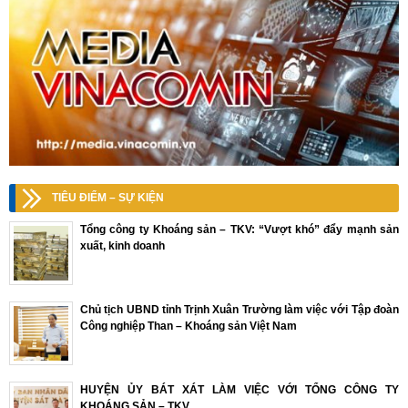
TIÊU ĐIỂM – SỰ KIỆN
Tổng công ty Khoáng sản – TKV: “Vượt khó” đẩy mạnh sản
xuất, kinh doanh
Chủ tịch UBND tỉnh Trịnh Xuân Trường làm việc với Tập đoàn
Công nghiệp Than – Khoáng sản Việt Nam
HUYỆN ỦY BÁT XÁT LÀM VIỆC VỚI TỔNG CÔNG TY
KHOÁNG SẢN – TKV