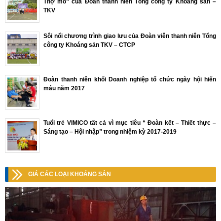
Thợ mỏ” của Đoàn thanh niên Tổng công ty Khoáng sản –
TKV
Sôi nổi chương trình giao lưu của Đoàn viên thanh niên Tổng
công ty Khoáng sản TKV – CTCP
Đoàn thanh niên khối Doanh nghiệp tổ chức ngày hội hiến
máu năm 2017
Tuổi trẻ VIMICO tất cả vì mục tiêu “ Đoàn kết – Thiết thực –
Sáng tạo – Hội nhập” trong nhiệm kỳ 2017-2019
GIÁ CÁC LOẠI KHOÁNG SẢN