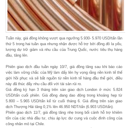
Tuần này, giá đồng không vượt qua ngưỡng 5.930- 5.970 USD/tấn lần
thứ 5 trong hai tuần qua nhưng nhận được hỗ trợ bởi đồng đô la yếu,
lượng dự trữ giảm và nhu cầu của Trung Quốc, nước tiêu thụ hàng
đầu, tăng lên.
Phiên giao dịch đầu tuần ngày 10/7, giá đồng tăng sau khi báo cáo
việc làm vững chắc của Mỹ làm dấy lên hy vọng rằng nền kinh tế thế
giới hồi phục và sẽ bắt nguồn từ nền kinh tế hàng đầu thế giới, điều
này đã thúc đẩy nhu cầu đối với tài sản rủi ro.
Giá đồng kỳ hạn 3 tháng trên sàn giao dịch London ở mức 5.824
USD/tấn cuối phiên. Giá đồng đang dao động trong khoảng hẹp từ
5.800 – 5.965 USD/tấn kể từ cuối tháng 6. Giá đồng trên sàn giao
dịch Thượng Hải tăng 0,1% lên 46.950 NDT/tấn (6.903 USD/tấn).
Phiên giao dịch 11/7, giá đồng tăng nhẹ trong bối cảnh hỗ trợ khiêm
tốn của các nhà đầu tư, chịu áp lực dư cung và cuộc đình công của
công nhân mỏ tại Chile.