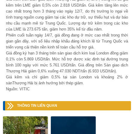
kẽm trên LME giảm 0,5% còn 2.818 USD/tấn. Giá kẽm tăng lên mức
cao nhất trong hơn 3 tháng vào ngày 12/7, do thị trường lo ngại về
tình trạng nguồn cung giảm tại các kho dự trữ, sự thiếu hụt và dự báo
nhu cầu mạnh mẽ từ Trung Quốc. Lượng dự trữ kẽm trong các kho
của LME là 273.675 tấn, giảm hơn 35% kể từ đầu năm.
Phiên cuối tuần ngày 14/7, giá đồng đang ở mức cao nhất trong thời
gian gần đây, với số liệu nhập khẩu đáng khích lệ từ Trung Quốc và
triển vọng cải thiện nền kinh tế toàn cầu hỗ trợ giá.
Giá đồng kỳ hạn 3 tháng trên sàn giao dịch kim loại London đồng giảm
0,1% còn 5.869 USD/tấn. Mức hỗ trợ được xác định tại đường trung
bình 100 ngày với mức 5.761 USD/tấn. Giá đồng trên Sàn giao dịch
Thượng Hải giảm 0,6% xuống 47.030 NDT/tấn (6.933 USD/tấn).
Giá kẽm và chì giảm 0,5% tại sàn London và khoảng 2% ở
sànThượng Hải bị ảnh hưởng bởi thép giảm.
Nguồn: VITIC
THÔNG TIN LIÊN QUAN