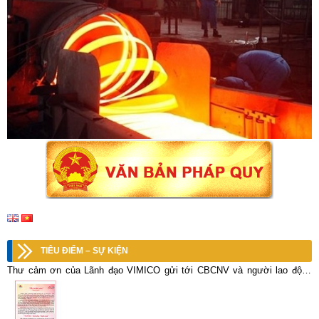
TIÊU ĐIỂM – SỰ KIỆN
Thư cảm ơn của Lãnh đạo VIMICO gửi tới CBCNV và người lao động
nhân kỷ niệm 25 năm ngày thành lập Tổng công ty Khoáng sản – TKV