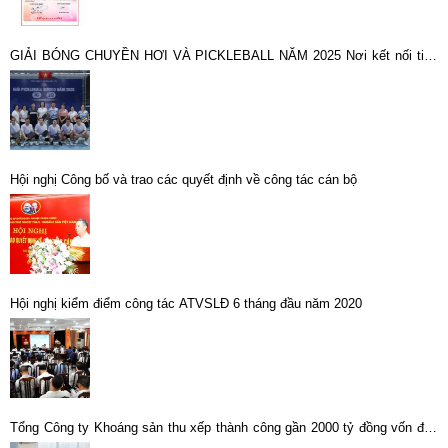
GIẢI BÓNG CHUYỀN HƠI VÀ PICKLEBALL NĂM 2025 Nơi kết nối tinh
hoa và bản lĩnh người khoáng sản
Hội nghị Công bố và trao các quyết định về công tác cán bộ
Hội nghị kiểm điểm công tác ATVSLĐ 6 tháng đầu năm 2020
Tổng Công ty Khoáng sản thu xếp thành công gần 2000 tỷ đồng vốn đầu
tư