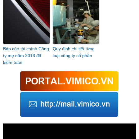
Báo cáo tài chính Công
Quy định chi tiết từng
ty mẹ năm 2013 đã
loại công ty cổ phần
kiểm toán
Trình
chơi
Video