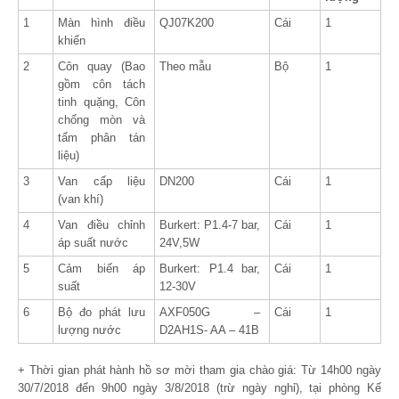
1
Màn hình điều
QJ07K200
Cái
1
khiển
2
Côn quay (Bao
Theo mẫu
Bộ
1
gồm côn tách
tinh quặng, Côn
chống mòn và
tấm phân tán
liệu)
3
Van cấp liệu
DN200
Cái
1
(van khí)
4
Van điều chỉnh
Burkert: P1.4-7 bar,
Cái
1
áp suất nước
24V,5W
5
Cảm biến áp
Burkert: P1.4 bar,
Cái
1
suất
12-30V
6
Bộ đo phát lưu
AXF050G –
Cái
1
lượng nước
D2AH1S- AA – 41B
+ Thời gian phát hành hồ sơ mời tham gia chào giá: Từ 14h00 ngày
30/7/2018 đến 9h00 ngày 3/8/2018 (trừ ngày nghỉ), tại phòng Kế