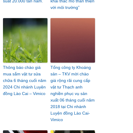
suất 20.000 tấn năm.
khai thác mỏ thân thiện
với môi trường”
Thông báo chào giá
Tổng công ty Khoáng
mua sắm vật tư sửa
sản – TKV mời chào
chữa 6 tháng cuối năm
giá rộng rãi cung cấp
2024 Chi nhánh Luyện
vật tư Thạch anh
đồng Lào Cai – Vimico
nghiền phục vụ sản
xuất 06 tháng cuối năm
2018 tại Chi nhánh
Luyện đồng Lào Cai-
Vimico