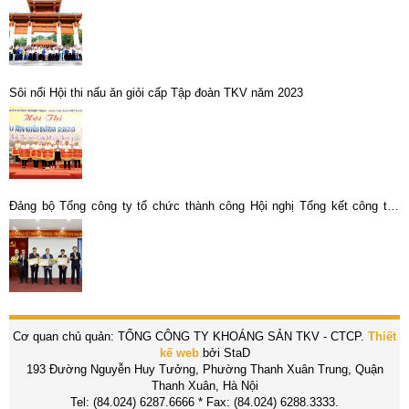
Sôi nổi Hội thi nấu ăn giỏi cấp Tập đoàn TKV năm 2023
Đảng bộ Tổng công ty tổ chức thành công Hội nghị Tổng kết công tác
xây dựng Đảng năm 2019, triển khai phương hướng nhiệm vụ năm 2020
và Lễ trao tặng huy hiệu 30 năm tuổi đảng
Cơ quan chủ quản: TỔNG CÔNG TY KHOÁNG SẢN TKV - CTCP.
Thiết
kế web
bởi StaD
193 Đường Nguyễn Huy Tưởng, Phường Thanh Xuân Trung, Quận
Thanh Xuân, Hà Nội
Tel: (84.024) 6287.6666 * Fax: (84.024) 6288.3333.