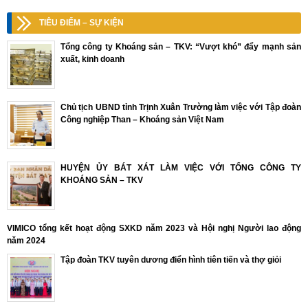
TIÊU ĐIỂM – SỰ KIỆN
Tổng công ty Khoáng sản – TKV: “Vượt khó” đẩy mạnh sản
xuất, kinh doanh
Chủ tịch UBND tỉnh Trịnh Xuân Trường làm việc với Tập đoàn
Công nghiệp Than – Khoáng sản Việt Nam
HUYỆN ỦY BÁT XÁT LÀM VIỆC VỚI TỔNG CÔNG TY
KHOÁNG SẢN – TKV
VIMICO tổng kết hoạt động SXKD năm 2023 và Hội nghị Người lao động
năm 2024
Tập đoàn TKV tuyên dương điển hình tiên tiến và thợ giỏi