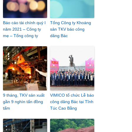
Báo cáo tài chính quý I
Tổng Công ty Khoáng
năm 2021 – Công ty
sản TKV báo công
mẹ – Tổng công ty
dâng Bác
9 tháng, TKV sản xuất
VIMICO tổ chức Lễ báo
gần 9 nghìn tấn đồng
công dâng Bác tại Tĩnh
tấm
Túc Cao Bằng