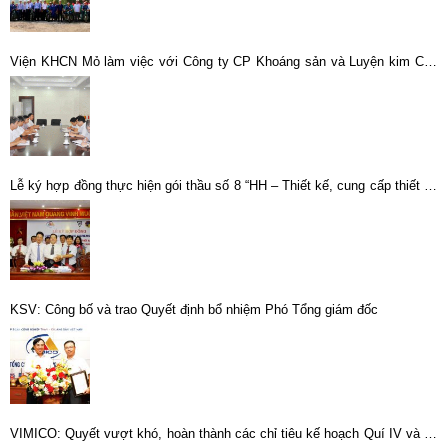
Viện KHCN Mỏ làm việc với Công ty CP Khoáng sản và Luyện kim Cao
Bằng
Lễ ký hợp đồng thực hiện gói thầu số 8 “HH – Thiết kế, cung cấp thiết bị,
vật tư và lắp đặt Nhà máy luyện đồng công suất 20.000 tấn/năm”.
KSV: Công bố và trao Quyết định bổ nhiệm Phó Tổng giám đốc
VIMICO: Quyết vượt khó, hoàn thành các chỉ tiêu kế hoạch Quí IV và cả