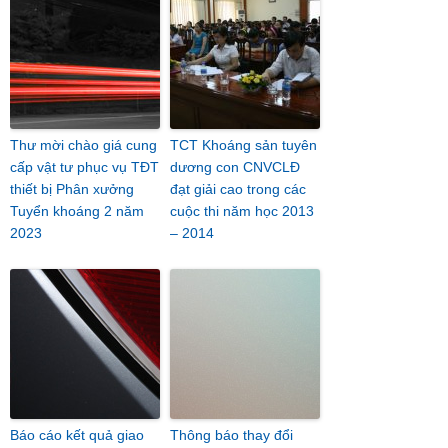
Thư mời chào giá cung
TCT Khoáng sản tuyên
cấp vật tư phục vụ TĐT
dương con CNVCLĐ
thiết bị Phân xưởng
đạt giải cao trong các
Tuyển khoáng 2 năm
cuộc thi năm học 2013
2023
– 2014
Báo cáo kết quả giao
Thông báo thay đổi