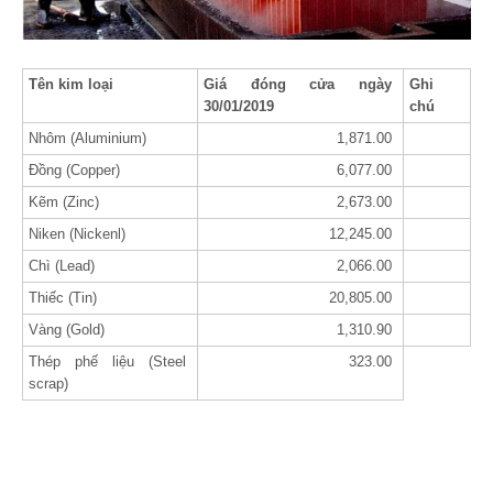
Tên kim loại
Giá đóng cửa ngày
Ghi
30/01/2019
chú
Nhôm (Aluminium)
1,871.00
Đồng (Copper)
6,077.00
Kẽm (Zinc)
2,673.00
Niken (Nickenl)
12,245.00
Chì (Lead)
2,066.00
Thiếc (Tin)
20,805.00
Vàng (Gold)
1,310.90
Thép phế liệu (Steel
323.00
scrap)