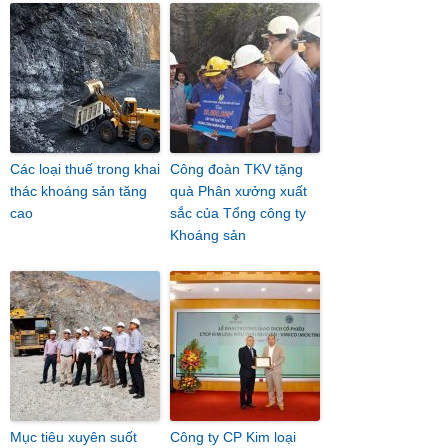
Các loại thuế trong khai
Công đoàn TKV tặng
thác khoáng sản tăng
quà Phân xưởng xuất
cao
sắc của Tổng công ty
Khoáng sản
Mục tiêu xuyên suốt
Công ty CP Kim loại