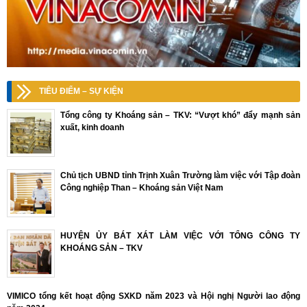
TIÊU ĐIỂM – SỰ KIỆN
Tổng công ty Khoáng sản – TKV: “Vượt khó” đẩy mạnh sản
xuất, kinh doanh
Chủ tịch UBND tỉnh Trịnh Xuân Trường làm việc với Tập đoàn
Công nghiệp Than – Khoáng sản Việt Nam
HUYỆN ỦY BÁT XÁT LÀM VIỆC VỚI TỔNG CÔNG TY
KHOÁNG SẢN – TKV
VIMICO tổng kết hoạt động SXKD năm 2023 và Hội nghị Người lao động