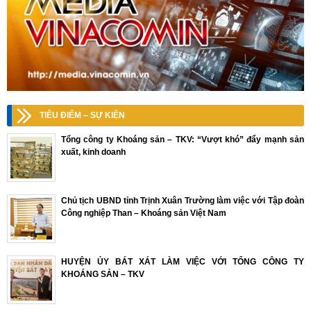
TIÊU ĐIỂM – SỰ KIỆN
Tổng công ty Khoáng sản – TKV: “Vượt khó” đẩy mạnh sản
xuất, kinh doanh
Chủ tịch UBND tỉnh Trịnh Xuân Trường làm việc với Tập đoàn
Công nghiệp Than – Khoáng sản Việt Nam
HUYỆN ỦY BÁT XÁT LÀM VIỆC VỚI TỔNG CÔNG TY
KHOÁNG SẢN – TKV