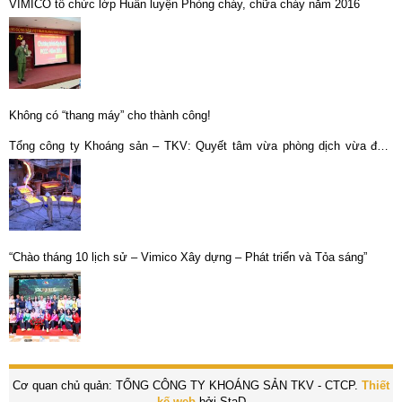
VIMICO tổ chức lớp Huấn luyện Phòng cháy, chữa cháy năm 2016
Không có “thang máy” cho thành công!
Tổng công ty Khoáng sản – TKV: Quyết tâm vừa phòng dịch vừa đảm
bảo hoạt động sản xuất
“Chào tháng 10 lịch sử – Vimico Xây dựng – Phát triển và Tỏa sáng”
Cơ quan chủ quản: TỔNG CÔNG TY KHOÁNG SẢN TKV - CTCP.
Thiết
kế web
bởi StaD