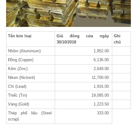
Tên kim loại
Giá đóng cửa ngày
Ghi
30/10/2018
chú
Nhôm (Aluminium)
1,952.00
Đồng (Copper)
6,136.00
Kẽm (Zinc)
2,649.00
Niken (Nickenl)
11,700.00
Chì (Lead)
1,916.00
Thiếc (Tin)
19,085.00
Vàng (Gold)
1,223.50
Thép phế liệu (Steel
333.00
scrap)