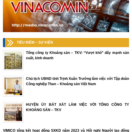
TIÊU ĐIỂM – SỰ KIỆN
Tổng công ty Khoáng sản – TKV: “Vượt khó” đẩy mạnh sản
xuất, kinh doanh
Chủ tịch UBND tỉnh Trịnh Xuân Trường làm việc với Tập đoàn
Công nghiệp Than – Khoáng sản Việt Nam
HUYỆN ỦY BÁT XÁT LÀM VIỆC VỚI TỔNG CÔNG TY
KHOÁNG SẢN – TKV
VIMICO tổng kết hoạt động SXKD năm 2023 và Hội nghị Người lao động