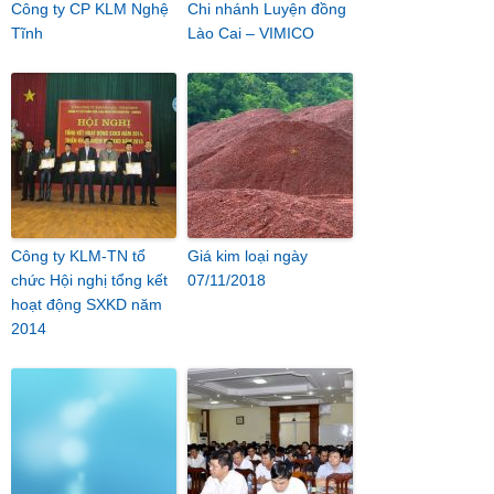
Công ty CP KLM Nghệ
Chi nhánh Luyện đồng
Tĩnh
Lào Cai – VIMICO
Công ty KLM-TN tổ
Giá kim loại ngày
chức Hội nghị tổng kết
07/11/2018
hoạt động SXKD năm
2014