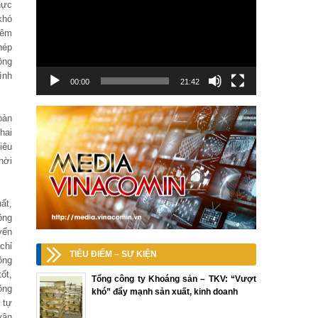
hực
khó
hêm
hép
ộng
ình
00:00
21:42
oàn
hai
iêu
hời
ất,
ông
yển
 chỉ
TIÊU ĐIỂM – SỰ KIỆN
ông
ốt,
Tổng công ty Khoáng sản – TKV: “Vượt
ông
khó” đẩy mạnh sản xuất, kinh doanh
 tự
vận