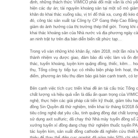
định, những thách thức VIMICO phải đối mặt vẫn là chủ y
hiện các dự án; tài nguyên khoáng sản tại một số mỏ giả
khăn do khai thác xuống sâu, vị trí đổ thải xa, cung độ ké
đó, công tác sản xuất tại Công ty CP Gang thép Cao Bằng g
giảm do ảnh hưởng của thị trường thép thế giới. Trong khi 
khai thác khoáng sản của Nhà nước và địa phương ngày càng 
an ninh trật tự trên địa bàn diễn biến rất phức tạp…
Trong vô vàn những khó khăn ấy, năm 2018, một lần nữa V
thành nhiệm vụ được giao, đảm bảo đủ việc làm và ổn địn
thác, tuyển khoáng, luyện kim quặng đồng, thiếc, kẽm… hoạ
thụ, Tổng công ty tiếp tục có nhiều biện pháp linh hoạt, t
điểm, phương án tiêu thụ đảm bảo giá bán cạnh tranh, có lợ
Bên cạnh việc tích cực triển khai đề án tái cấu trúc Tổng
chất lượng và hiệu quả vẫn là dấu ấn quan trọng của VIMI
nghệ, thực hiện các giải pháp cải tiến kỹ thuật, giảm tiêu 
đồng Sin Quyền đã thử nghiệm, triển khai từ tháng 6/2018 ổn 
tiêu công nghệ đạt yêu cầu, tinh quặng đồng đạt chất lượng
sử dụng axit sulfuric; đã chạy thử Nhà máy tuyển đồng
xưởng tuyển xỉ đồng đang chạy thử nghiệm thuốc tuyển PAX
tác luyện kim, sản xuất đồng cathode đã nghiên cứu thiết 
thiêu để thay thế điện cực graphit đã giảm trên 50% chi p