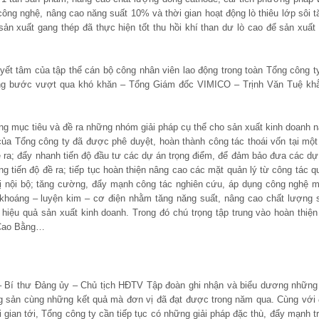
ị công nghệ, nâng cao năng suất 10% và thời gian hoạt động lò thiêu lớp sôi t
 sản xuất gang thép đã thực hiện tốt thu hồi khí than dư lò cao để sản xuất 
uyết tâm của tập thể cán bộ công nhân viên lao động trong toàn Tổng công ty
từng bước vượt qua khó khăn – Tổng Giám đốc VIMICO – Trịnh Văn Tuệ kh
ng mục tiêu và đề ra những nhóm giải pháp cụ thể cho sản xuất kinh doanh 
c của Tổng công ty đã được phê duyệt, hoàn thành công tác thoái vốn tại một
đề ra; đẩy nhanh tiến độ đầu tư các dự án trọng điểm, để đảm bảo đưa các dự
 tiến độ đề ra; tiếp tục hoàn thiện nâng cao các mặt quản lý từ công tác q
 trị nội bộ; tăng cường, đẩy mạnh công tác nghiên cứu, áp dụng công nghệ m
n khoáng – luyện kim – cơ điện nhằm tăng năng suất, nâng cao chất lượng 
hiệu quả sản xuất kinh doanh. Trong đó chú trọng tập trung vào hoàn thiện
p Cao Bằng…
 – Bí thư Đảng ủy – Chủ tịch HĐTV Tập đoàn ghi nhận và biểu dương những
 sản cùng những kết quả mà đơn vị đã đạt được trong năm qua. Cùng với 
ian tới, Tổng công ty cần tiếp tục có những giải pháp đặc thù, đẩy mạnh tr