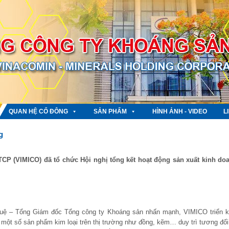
QUAN HỆ CỔ ĐÔNG
SẢN PHẨM
HÌNH ẢNH - VIDEO
L
g
TCP (VIMICO) đã tổ chức Hội nghị tổng kết hoạt động sản xuất kinh do
n Tuệ – Tổng Giám đốc Tổng công ty Khoáng sản nhấn mạnh, VIMICO triển k
 một số sản phẩm kim loại trên thị trường như đồng, kẽm… duy trì tương đối