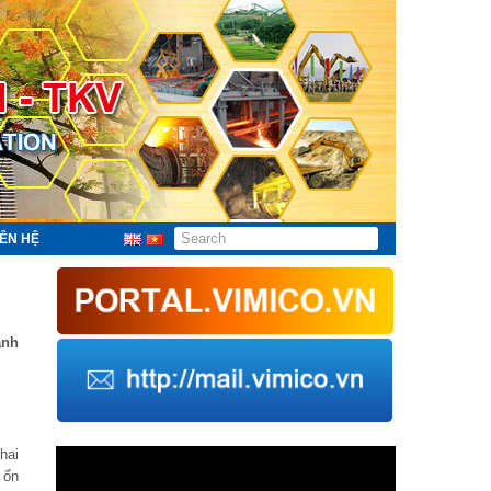
IÊN HỆ
anh
Trình
hai
chơi
 ổn
Video