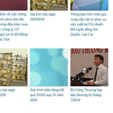
định về việc thông
Giá kim loại ngày
Thông báo mời chào giá
nh sách nhà đầu
26/6/2019
cung cấp vật tư phục vụ
 ứng điều kiện mua
sản xuất tại Chi nhánh
n Công ty CP
Mỏ tuyển đồng Sin
gói và VLXD Đồng
Quyền, Lào Cai
Hà Tĩnh
m loại ngày
Giải trình biến động kết
Bộ Công Thương họp
2018
quả SXKD quý IV năm
báo thường kỳ tháng
2024
7/2014