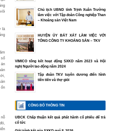
ăng
Chủ tịch UBND tỉnh Trịnh Xuân Trường
vôi
làm việc với Tập đoàn Công nghiệp Than
– Khoáng sản Việt Nam
 là
ẳng
HUYỆN ỦY BÁT XÁT LÀM VIỆC VỚI
TỔNG CÔNG TY KHOÁNG SẢN – TKV
năm
 số
VIMICO tổng kết hoạt động SXKD năm 2023 và Hội
 án
nghị Người lao động năm 2024
uản
Tập đoàn TKV tuyên dương điển hình
ới,
tiên tiến và thợ giỏi
sản
 ổn
CÔNG BỐ THÔNG TIN
 nỗ
UBCK Chấp thuận kết quả phát hành cổ phiếu để trả
cổ tức
đó,
iển
Giải trình kết qủa SXKD quý II. 2026