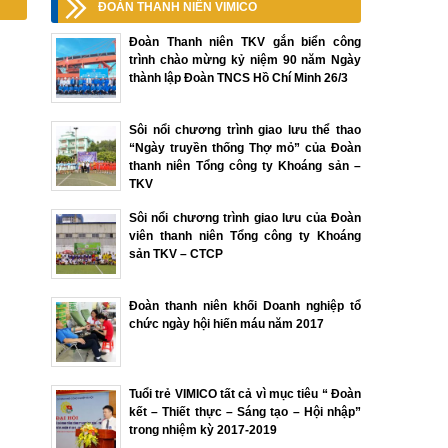
ĐOÀN THANH NIÊN VIMICO
Đoàn Thanh niên TKV gắn biển công
trình chào mừng kỷ niệm 90 năm Ngày
thành lập Đoàn TNCS Hồ Chí Minh 26/3
Sôi nổi chương trình giao lưu thể thao
“Ngày truyền thống Thợ mỏ” của Đoàn
thanh niên Tổng công ty Khoáng sản –
TKV
Sôi nổi chương trình giao lưu của Đoàn
viên thanh niên Tổng công ty Khoáng
sản TKV – CTCP
Đoàn thanh niên khối Doanh nghiệp tổ
chức ngày hội hiến máu năm 2017
Tuổi trẻ VIMICO tất cả vì mục tiêu “ Đoàn
kết – Thiết thực – Sáng tạo – Hội nhập”
trong nhiệm kỳ 2017-2019