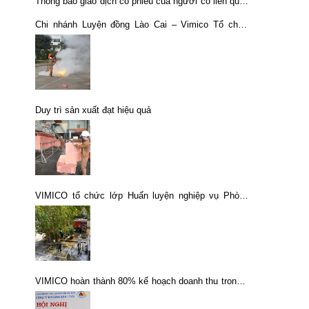
Thông báo giao dịch cổ phiếu của người có liên quan
của người nội bộ
Chi nhánh Luyện đồng Lào Cai – Vimico Tổ chức
thành công Hội thao Phòng cháy – Chữa cháy
(PCCC) năm 2020
Duy trì sản xuất đạt hiệu quả
VIMICO tổ chức lớp Huấn luyện nghiệp vụ Phòng
cháy chữa cháy và Cứu nạn, cứu hộ năm 2017
VIMICO hoàn thành 80% kế hoạch doanh thu trong 9
tháng đầu năm