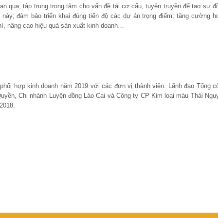
an qua; tập trung trọng tâm cho vấn đề tái cơ cấu, tuyên truyền để tạo sự đ
n này; đảm bảo triển khai đúng tiến độ các dự án trọng điểm; tăng cường h
phí, nâng cao hiệu quả sản xuất kinh doanh…
 phối hợp kinh doanh năm 2019 với các đơn vị thành viên. Lãnh đạo Tổng c
 Quyền, Chi nhánh Luyện đồng Lào Cai và Công ty CP Kim loại màu Thái Ngu
 2018.