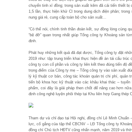
chuyển tinh xỉ đồng; trong sản xuất kẽm đã cải tiến thiết b
1,5 lần, thực hiện khử Cl trong dung dịch điện phân; trong
nung giá rẻ, cung cấp toàn bộ cho sản xuất…
“Có thể nói, chính tinh thần đoàn kết, sự đồng lòng cùng q
“bệ đỡ” quan trọng nhất giúp Tổng công ty Khoáng sản 
định.
Phát huy những kết quả đã đạt được, Tổng công ty đặt nhữ
2019 như: tập trung triển khai thực hiện đề án tái cấu trú
công ty con cổ phần và công ty liên kết theo đúng tiến độ 
trọng điểm của Công ty mẹ – Tổng công ty vào sản xuất đúng
lý kỹ thuật cơ bản, công tác khoán quản trị chi phí, quản
tiến bộ khoa học kỹ thuật vào các khâu khai thác – tuyể
phẩm, coi đây là giải pháp then chốt để nâng cao hơn nữa 
định công nghệ luyện phôi thép tại Khu liên hợp Gang thé
Tham dự và chỉ đạo tại Hội nghị, đồng chí Lê Minh Chuẩn
lực, cố gắng của tập thể CBCNV – LĐ Tổng công ty Khoáng
đồng chí Chủ tịch HĐTV cũng nhấn mạnh, năm 2019 và thời g