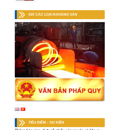
GIÁ CÁC LOẠI KHOÁNG SẢN
TIÊU ĐIỂM – SỰ KIỆN