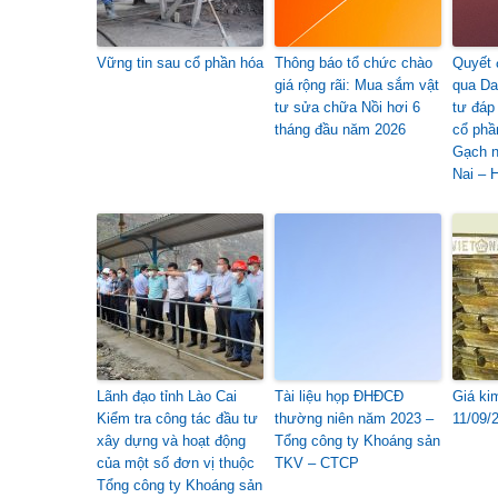
Vững tin sau cổ phần hóa
Thông báo tổ chức chào
Quyết 
giá rộng rãi: Mua sắm vật
qua Da
tư sửa chữa Nồi hơi 6
tư đáp
tháng đầu năm 2026
cổ phầ
Gạch n
Nai – 
Lãnh đạo tỉnh Lào Cai
Tài liệu họp ĐHĐCĐ
Giá ki
Kiểm tra công tác đầu tư
thường niên năm 2023 –
11/09/
xây dựng và hoạt động
Tổng công ty Khoáng sản
của một số đơn vị thuộc
TKV – CTCP
Tổng công ty Khoáng sản