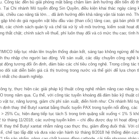
ếu. Công tác đền bù giải phóng mặt bằng chậm làm ảnh hưởng đến tiến độ t
m. Tại Chi nhánh Mỏ tuyển đồng Sin Quyền, điều kiện khai thác ngày càng 
o dài, chiều cao nâng tải lớn… đã ảnh hưởng đến khả năng vận tải toàn mỏ. T
ặp khó do giá nguyên vật liệu đầu vào (than cốc) tăng cao, giá bán phôi t
đó, các chính sách quản lý và chế tài xử lý về môi trường, kiểm soát hoạt đ
thắt chặt; chính sách về thuế, phí luôn thay đổi và có mức thu cao; tình h
IMICO tiếp tục nhân lên truyền thống đoàn kết, sáng tạo không ngừng để h
h thu nhập cho người lao động. Về sản xuất, các dây chuyền công nghệ k
t động tương đối ổn định, đảm bảo các chỉ tiêu công nghệ. Trong công tác t
heo dõi sát diễn biến giá cả thị trường trong nước và thế giới để lựa chọn t
i nhất cho doanh nghiệp.
 công ty, thực hiện các giải pháp kỹ thuật công nghệ nhằm nâng cao năng su
CO trong năm qua. Cụ thể, với công tác tuyển khoáng đã đảm bảo kỹ thuật c
hao vật tư, năng lượng, giảm chi phí sản xuất, điển hình như: Chi nhánh Mỏ tu
định thay thế Butyl xantat bằng thuốc tuyển PAX trong tuyển nổi đồng, các
 > 25% Cu, hiện đang tiếp tục tách S trong tinh quặng sắt xuống < 1% S kh
 số 2 từ tháng 11/2018; các xưởng tuyển kẽm – chì đều được duy trì hoạt động t
 thay thế Butyl xantat nhằm nâng cao thực thu, giảm đồng đuôi thải. Với c
kế, chế tạo lắp đặt và đưa vào vận hành từ tháng 8/2018 hệ thống điện cực
hí/1 tấn sản phẩm, nâng cao chất lượng đồng cathode, cải tiến phương pháp 