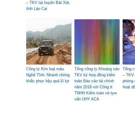
– TKV tại huyện Bát Xát,
tỉnh Lào Cai
Công ty Kim loại màu
Tổng công ty Khoáng sản
Tổng c
Nghệ Tĩnh: Nhanh chóng
TKV ký hợp đồng kiểm
– TKV:
khắc phục hậu quả lũ lụt
toán Báo cáo tài chính
phòng 
năm 2018 với Công tt
hoạt đ
TNHH Kiểm toán và tyw
vấn UHY ACA