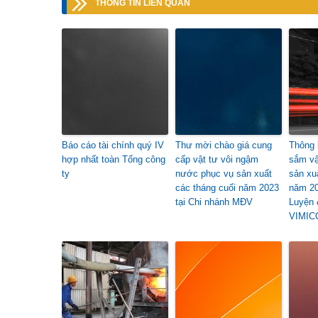
THÔNG TIN LIÊN QUAN
Báo cáo tài chính quý IV
Thư mời chào giá cung
Thông 
hợp nhất toàn Tổng công
cấp vật tư vôi ngậm
sắm vậ
ty
nước phục vụ sản xuất
sản xu
các tháng cuối năm 2023
năm 20
tại Chi nhánh MĐV
Luyện 
VIMIC