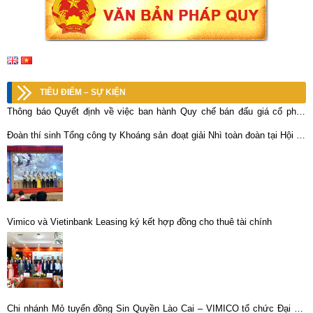
TIÊU ĐIỂM – SỰ KIỆN
Thông báo Quyết định về việc ban hành Quy chế bán đấu giá cổ phần
của CTCP KLM Nghệ Tĩnh do Vimico sở hữu
Đoàn thí sinh Tổng công ty Khoáng sản đoạt giải Nhì toàn đoàn tại Hội thi
ATVSV giỏi TKV lần thứ XII, năm 2023
Vimico và Vietinbank Leasing ký kết hợp đồng cho thuê tài chính
Chi nhánh Mỏ tuyển đồng Sin Quyền Lào Cai – VIMICO tổ chức Đại hội