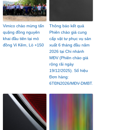
Vimico chào mừng tấn
Thông báo kết quả
quặng đồng nguyên
Phiên chào giá cung
khai đầu tiên tại mỏ
cấp vật tư phục vụ sản
đồng Vi Kẽm, Lò +150
xuất 6 tháng đầu năm
2026 tại Chi nhánh
MĐV (Phiên chào giá
rộng rãi ngày
19/12/2025). Số hiệu
Đơn hàng:
6TĐN2026/MĐV-DMBT.