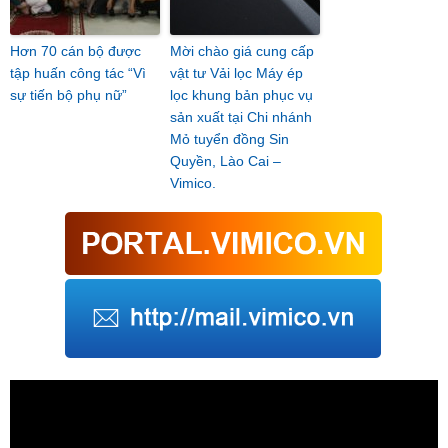
Hơn 70 cán bộ được
Mời chào giá cung cấp
tập huấn công tác “Vì
vật tư Vải lọc Máy ép
sự tiến bộ phụ nữ”
lọc khung bản phục vụ
sản xuất tại Chi nhánh
Mỏ tuyển đồng Sin
Quyền, Lào Cai –
Vimico.
Trình
chơi
Video