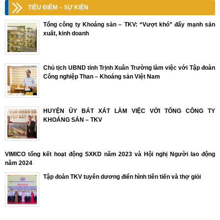
TIÊU ĐIỂM – SỰ KIỆN
Tổng công ty Khoáng sản – TKV: “Vượt khó” đẩy mạnh sản
xuất, kinh doanh
Chủ tịch UBND tỉnh Trịnh Xuân Trường làm việc với Tập đoàn
Công nghiệp Than – Khoáng sản Việt Nam
HUYỆN ỦY BÁT XÁT LÀM VIỆC VỚI TỔNG CÔNG TY
KHOÁNG SẢN – TKV
VIMICO tổng kết hoạt động SXKD năm 2023 và Hội nghị Người lao động
năm 2024
Tập đoàn TKV tuyên dương điển hình tiên tiến và thợ giỏi