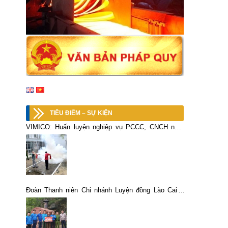
TIÊU ĐIỂM – SỰ KIỆN
VIMICO: Huấn luyện nghiệp vụ PCCC, CNCH năm
2025
Đoàn Thanh niên Chi nhánh Luyện đồng Lào Cai –
VIMICO: Trao tặng Lò xử lý rác thải cho xã Tả Gia
Khâu