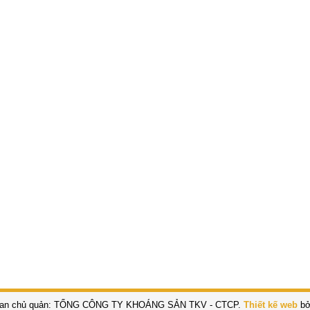
an chủ quản: TỔNG CÔNG TY KHOÁNG SẢN TKV - CTCP.
Thiết kế web
bở