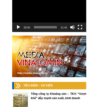
00:00
21:42
TIÊU ĐIỂM – SỰ KIỆN
Tổng công ty Khoáng sản – TKV: “Vượt
khó” đẩy mạnh sản xuất, kinh doanh