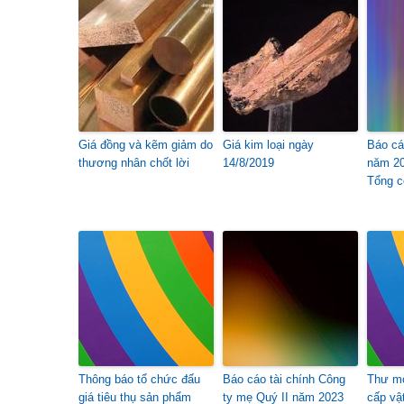
Giá đồng và kẽm giảm do
Giá kim loại ngày
Báo cá
thương nhân chốt lời
14/8/2019
năm 20
Tổng c
Thông báo tổ chức đấu
Báo cáo tài chính Công
Thư mờ
giá tiêu thụ sản phẩm
ty mẹ Quý II năm 2023
cấp vậ