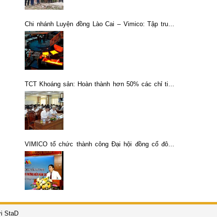
Chi nhánh Luyện đồng Lào Cai – Vimico: Tập trung
sản xuất an toàn, hiệu quả ngay từ những tháng đầu,
quý đầu năm 2023
TCT Khoáng sản: Hoàn thành hơn 50% các chỉ tiêu
chính KHN
VIMICO tổ chức thành công Đại hội đồng cổ đông
thường niên năm 2023
i StaD