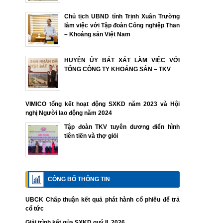
Chủ tịch UBND tỉnh Trịnh Xuân Trường
làm việc với Tập đoàn Công nghiệp Than
– Khoáng sản Việt Nam
HUYỆN ỦY BÁT XÁT LÀM VIỆC VỚI
TỔNG CÔNG TY KHOÁNG SẢN – TKV
VIMICO tổng kết hoạt động SXKD năm 2023 và Hội
nghị Người lao động năm 2024
Tập đoàn TKV tuyên dương điển hình
tiên tiến và thợ giỏi
CÔNG BỐ THÔNG TIN
UBCK Chấp thuận kết quả phát hành cổ phiếu để trả
cổ tức
Giải trình kết qủa SXKD quý II. 2026