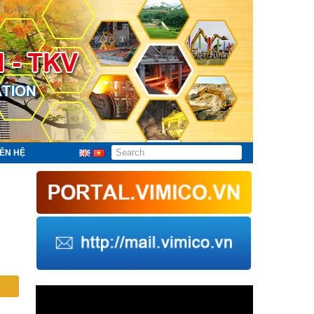
IÊN HỆ
Trình
chơi
Video