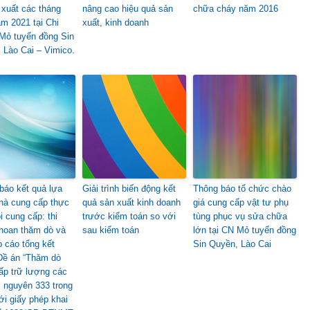
 xuất các tháng
nâng cao hiệu quả sản
chữa cháy năm 2016
ăm 2021 tại Chi
xuất, kinh doanh
Mỏ tuyển đồng Sin
 Lào Cai – Vimico.
báo kết quả lựa
Giải trình biến động kết
Thông báo tổ chức chào
hà cung cấp thực
quả sản xuất kinh doanh
giá cung cấp vật tư phụ
i cung cấp: thi
trước kiểm toán so với
tùng phục vụ sửa chữa
hoan thăm dò và
sau kiểm toán
lớn tại CN Mỏ tuyển đồng
o cáo tổng kết
Sin Quyền, Lào Cai
Đề án “Thăm dò
ấp trữ lượng các
i nguyên 333 trong
ới giấy phép khai