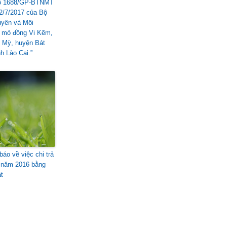
số 1688/GP-BTNMT
2/7/2017 của Bộ
uyên và Môi
 mỏ đồng Vi Kẽm,
 Mỳ, huyện Bát
nh Lào Cai.”
báo về việc chi trả
 năm 2016 bằng
ặt