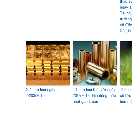
thác 
ngày 1
Tài ng
trường
xã Cốc
Xát, tỉ
Giá kim loại ngày
TT kim loại thế giới ngày
Thông 
28/03/2019
20/7/2018: Giá đồng thấp
cổ tức
nhất gần 1 năm
tiền m