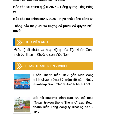
Báo cáo tài chính quý II. 2026 – Công ty mẹ Tổng công
ty
Báo cáo tài chính quý II. 2026 – Hợp nhất Tổng công ty
Thông báo thay đổi số lượng cổ phiếu có quyền biểu
quyết
THƯ VIỆN ẢNH
Điều lệ tổ chức và hoạt động của Tập đoàn Công
nghiệp Than – Khoáng sản Việt Nam
ĐOÀN THANH NIÊN VIMICO
Đoàn Thanh niên TKV gắn biển công
trình chào mừng kỷ niệm 90 năm Ngày
thành lập Đoàn TNCS Hồ Chí Minh 26/3
Sôi nổi chương trình giao lưu thể thao
“Ngày truyền thống Thợ mỏ” của Đoàn
thanh niên Tổng công ty Khoáng sản –
TKV