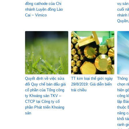
đồng cathode của Chi
vụ sản
nhánh Luyện đồng Lào
cuối n
Cai − Vimico
nhánh 
Quyền,
Quyết định về việc sửa
TT kim loại thế giới ngày
Thông 
đổi Quy chế bán đấu giá
29/8/2019: Giá diễn biến
chọn n
cổ phần của Tổng công
trái chiều
hiện gó
ty Khoáng sản TKV –
công k
CTCP tại Công ty cổ
lập Bá
phần Phát triển Khoáng
thuộc 
sản
nâng c
khối tà
ranh gi