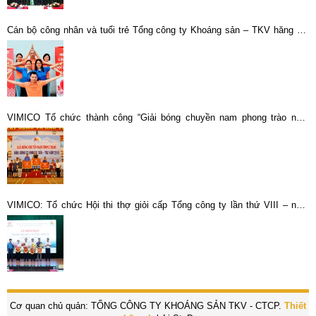
Cán bộ công nhân và tuổi trẻ Tổng công ty Khoáng sản – TKV hăng hái
tham gia hiến máu tình nguyện
VIMICO Tổ chức thành công “Giải bóng chuyền nam phong trào năm
2019”
VIMICO: Tổ chức Hội thi thợ giỏi cấp Tổng công ty lần thứ VIII – năm
2026
Cơ quan chủ quản: TỔNG CÔNG TY KHOÁNG SẢN TKV - CTCP.
Thiết