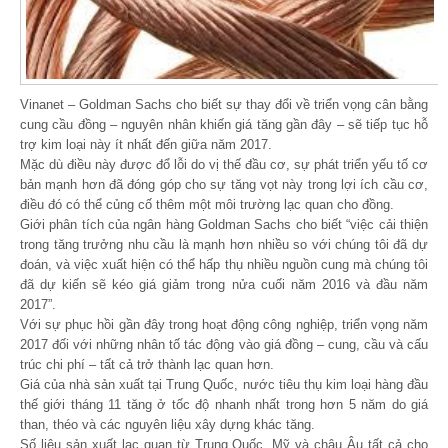
Vinanet – Goldman Sachs cho biết sự thay đổi về triển vọng cân bằng
cung cầu đồng – nguyên nhân khiến giá tăng gần đây – sẽ tiếp tục hỗ
trợ kim loại này ít nhất đến giữa năm 2017.
Mặc dù điều này được đổ lỗi do vị thế đầu cơ, sự phát triển yếu tố cơ
bản mạnh hơn đã đóng góp cho sự tăng vọt này trong lợi ích cầu cơ,
điều đó có thể củng cố thêm một môi trường lạc quan cho đồng.
Giới phân tích của ngân hàng Goldman Sachs cho biết “việc cải thiện
trong tăng trưởng nhu cầu là mạnh hơn nhiều so với chúng tôi đã dự
đoán, và việc xuất hiện có thể hấp thụ nhiều nguồn cung mà chúng tôi
đã dự kiến sẽ kéo giá giảm trong nửa cuối năm 2016 và đầu năm
2017”.
Với sự phục hồi gần đây trong hoạt động công nghiệp, triển vọng năm
2017 đối với những nhân tố tác động vào giá đồng – cung, cầu và cấu
trúc chi phí – tất cả trở thành lạc quan hơn.
Giá của nhà sản xuất tại Trung Quốc, nước tiêu thụ kim loại hàng đầu
thế giới tháng 11 tăng ở tốc độ nhanh nhất trong hơn 5 năm do giá
than, théo và các nguyên liệu xây dựng khác tăng.
Số liệu sản xuất lạc quan từ Trung Quốc, Mỹ và châu Âu tất cả cho