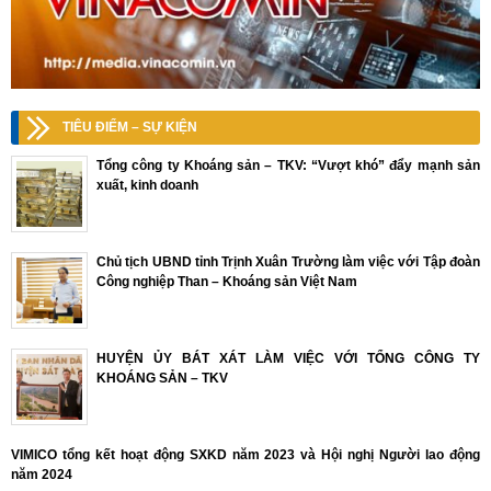
TIÊU ĐIỂM – SỰ KIỆN
Tổng công ty Khoáng sản – TKV: “Vượt khó” đẩy mạnh sản
xuất, kinh doanh
Chủ tịch UBND tỉnh Trịnh Xuân Trường làm việc với Tập đoàn
Công nghiệp Than – Khoáng sản Việt Nam
HUYỆN ỦY BÁT XÁT LÀM VIỆC VỚI TỔNG CÔNG TY
KHOÁNG SẢN – TKV
VIMICO tổng kết hoạt động SXKD năm 2023 và Hội nghị Người lao động
năm 2024