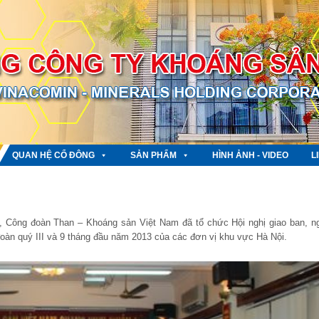
QUAN HỆ CỔ ĐÔNG
SẢN PHẨM
HÌNH ẢNH - VIDEO
L
, Công đoàn Than – Khoáng sản Việt Nam đã tổ chức Hội nghị giao ban, n
đoàn quý III và 9 tháng đầu năm 2013 của các đơn vị khu vực Hà Nội.