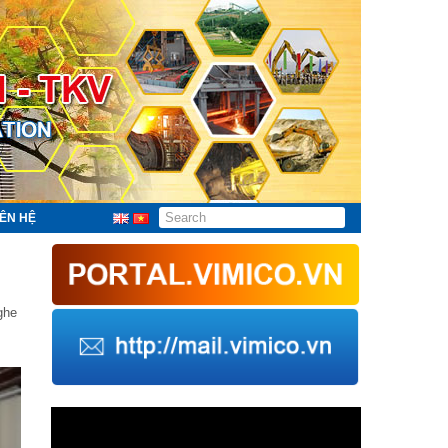
IÊN HỆ
ghe
Trình
chơi
Video