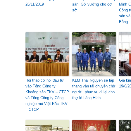
26/11/2019
sản: Gỡ vướng cho cơ
Minh C
sở
Công t
sản và
Bằng
Hội thảo cơ hội đầu tư
KLM Thái Nguyên sẽ lắp
Giá ki
vào Tổng Công ty
thang vận tải chuyên chở
19/6/2
Khoáng sản TKV – CTCP
người, phục vụ đi lại cho
và Tổng Công ty Công
thợ lò Làng Hích
nghiệp mỏ Việt Bắc TKV
– CTCP