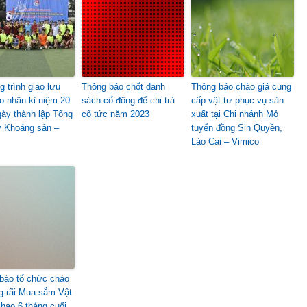
 trình giao lưu
Thông báo chốt danh
Thông báo chào giá cung
ao nhân kỉ niệm 20
sách cổ đông để chi trả
cấp vật tư phục vụ sản
ày thành lập Tổng
cổ tức năm 2023
xuất tại Chi nhánh Mỏ
y Khoáng sản –
tuyển đồng Sin Quyền,
Lào Cai – Vimico
báo tổ chức chào
ng rãi Mua sắm Vật
 hao 6 tháng cuối