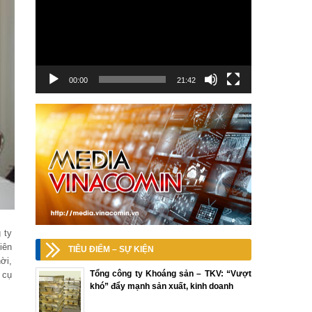
00:00
21:42
 ty
iên
TIÊU ĐIỂM – SỰ KIỆN
ời,
Tổng công ty Khoáng sản – TKV: “Vượt
 cụ
khó” đẩy mạnh sản xuất, kinh doanh