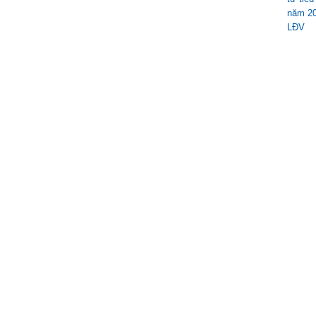
năm 20
LĐV