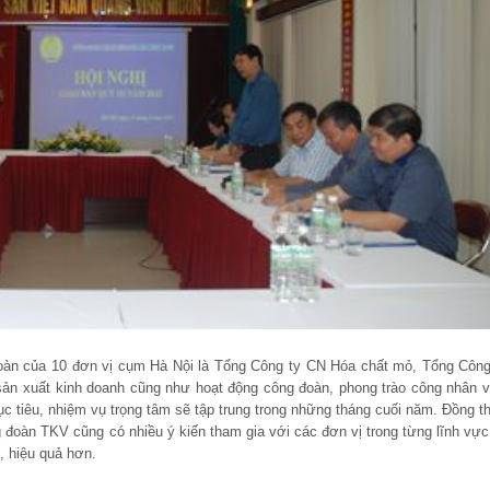
 đoàn của 10 đơn vị cụm Hà Nội là Tổng Công ty CN Hóa chất mỏ, Tổng Công
ản xuất kinh doanh cũng như hoạt động công đoàn, phong trào công nhân v
 tiêu, nhiệm vụ trọng tâm sẽ tập trung trong những tháng cuối năm. Đồng th
đoàn TKV cũng có nhiều ý kiến tham gia với các đơn vị trong từng lĩnh vực
, hiệu quả hơn.