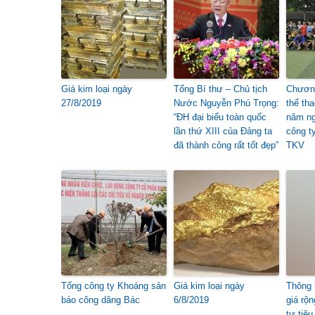
Giá kim loại ngày
Tổng Bí thư – Chủ tịch
Chương
27/8/2019
Nước Nguyễn Phú Trọng:
thể th
“ĐH đại biểu toàn quốc
năm ng
lần thứ XIII của Đảng ta
công t
đã thành công rất tốt đẹp”
TKV
Tổng công ty Khoáng sản
Giá kim loại ngày
Thông 
báo công dâng Bác
6/8/2019
giá rộ
tư tiêu