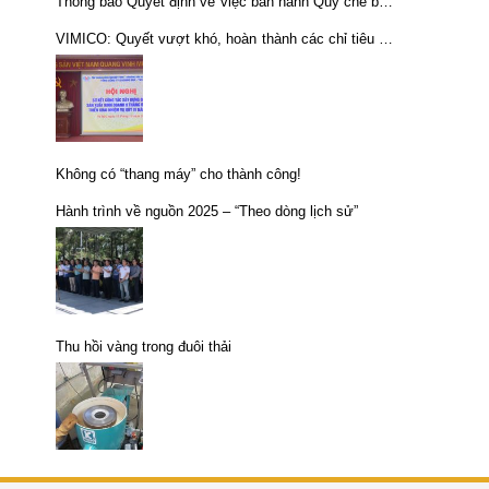
Thông báo Quyết định về việc ban hành Quy chế bán
đấu giá cổ phần của CTCP KLM Nghệ Tĩnh do
VIMICO: Quyết vượt khó, hoàn thành các chỉ tiêu kế
Vimico sở hữu
hoạch Quí IV và cả năm 2021
Không có “thang máy” cho thành công!
Hành trình về nguồn 2025 – “Theo dòng lịch sử”
Thu hồi vàng trong đuôi thải