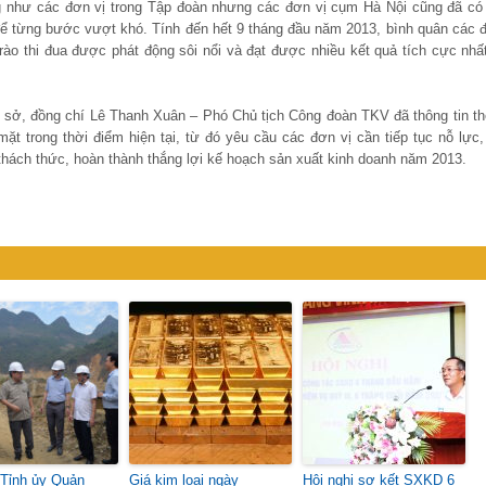
 như các đơn vị trong Tập đoàn nhưng các đơn vị cụm Hà Nội cũng đã có 
 để từng bước vượt khó. Tính đến hết 9 tháng đầu năm 2013, bình quân các 
ào thi đua được phát động sôi nổi và đạt được nhiều kết quả tích cực nhất
cơ sở, đồng chí Lê Thanh Xuân – Phó Chủ tịch Công đoàn TKV đã thông tin t
t trong thời điểm hiện tại, từ đó yêu cầu các đơn vị cần tiếp tục nỗ lực,
ách thức, hoàn thành thắng lợi kế hoạch sản xuất kinh doanh năm 2013.
 Tỉnh ủy Quản
Giá kim loại ngày
Hội nghị sơ kết SXKD 6