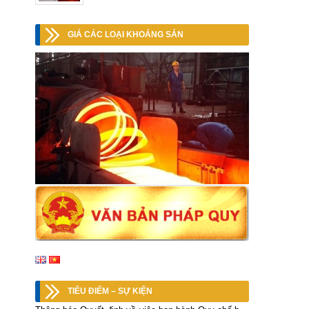
GIÁ CÁC LOẠI KHOÁNG SẢN
TIÊU ĐIỂM – SỰ KIỆN