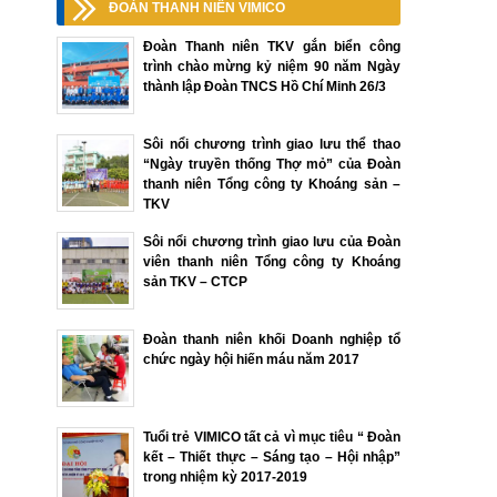
ĐOÀN THANH NIÊN VIMICO
Đoàn Thanh niên TKV gắn biển công
trình chào mừng kỷ niệm 90 năm Ngày
thành lập Đoàn TNCS Hồ Chí Minh 26/3
Sôi nổi chương trình giao lưu thể thao
“Ngày truyền thống Thợ mỏ” của Đoàn
thanh niên Tổng công ty Khoáng sản –
TKV
Sôi nổi chương trình giao lưu của Đoàn
viên thanh niên Tổng công ty Khoáng
sản TKV – CTCP
Đoàn thanh niên khối Doanh nghiệp tổ
chức ngày hội hiến máu năm 2017
Tuổi trẻ VIMICO tất cả vì mục tiêu “ Đoàn
kết – Thiết thực – Sáng tạo – Hội nhập”
trong nhiệm kỳ 2017-2019