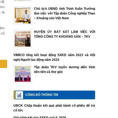
rất
đơn
Chủ tịch UBND tỉnh Trịnh Xuân Trường
 là
làm việc với Tập đoàn Công nghiệp Than
– Khoáng sản Việt Nam
hêm
HUYỆN ỦY BÁT XÁT LÀM VIỆC VỚI
 cố
TỔNG CÔNG TY KHOÁNG SẢN – TKV
VIMICO tổng kết hoạt động SXKD năm 2023 và Hội
nghị Người lao động năm 2024
Tập đoàn TKV tuyên dương điển hình
tiên tiến và thợ giỏi
CÔNG BỐ THÔNG TIN
UBCK Chấp thuận kết quả phát hành cổ phiếu để trả
cổ tức
Giải trình kết qủa SXKD quý II. 2026