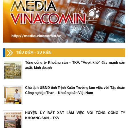
TIÊU ĐIỂM – SỰ KIỆN
Tổng công ty Khoáng sản – TKV: “Vượt khó” đẩy mạnh sản
xuất, kinh doanh
Chủ tịch UBND tỉnh Trịnh Xuân Trường làm việc với Tập đoàn
Công nghiệp Than – Khoáng sản Việt Nam
HUYỆN ỦY BÁT XÁT LÀM VIỆC VỚI TỔNG CÔNG TY
KHOÁNG SẢN – TKV