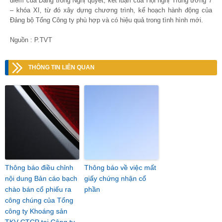
điểm của Đảng trong Nghị quyết, kết luận của Hội nghị Trung ương 7
– khóa XI, từ đó xây dựng chương trình, kế hoạch hành động của
Đảng bộ Tổng Công ty phù hợp và có hiệu quả trong tình hình mới.
Nguồn : P.TVT
THÔNG TIN LIÊN QUAN
Thông báo điều chỉnh
Thông báo về việc mất
nội dung Bản cáo bạch
giấy chứng nhận cổ
chào bán cổ phiếu ra
phần
công chúng của Tổng
công ty Khoáng sản
TKV-CTCP tại Công ty