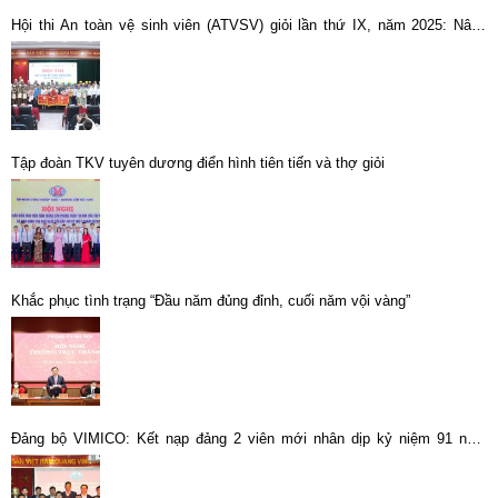
Hội thi An toàn vệ sinh viên (ATVSV) giỏi lần thứ IX, năm 2025: Nâng
hiệu quả công tác đảm bảo an toàn, vệ sinh lao động trong sản xuất
Tập đoàn TKV tuyên dương điển hình tiên tiến và thợ giỏi
Khắc phục tình trạng “Đầu năm đủng đỉnh, cuối năm vội vàng”
Đảng bộ VIMICO: Kết nạp đảng 2 viên mới nhân dịp kỷ niệm 91 năm
Ngày thành lập Đảng Cộng sản Việt Nam