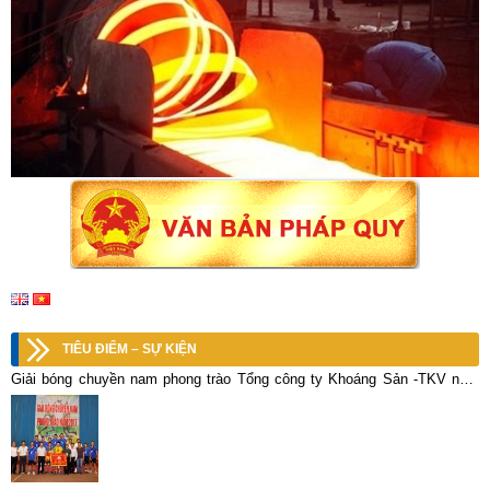
TIÊU ĐIỂM – SỰ KIỆN
Giải bóng chuyền nam phong trào Tổng công ty Khoáng Sản -TKV năm
2017, đội Công ty CP KLM Thái Nguyên – Vimico đã đoạt giải nhất.