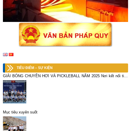
TIÊU ĐIỂM – SỰ KIỆN
GIẢI BÓNG CHUYỀN HƠI VÀ PICKLEBALL NĂM 2025 Nơi kết nối tinh
hoa và bản lĩnh người khoáng sản
Mục tiêu xuyên suốt