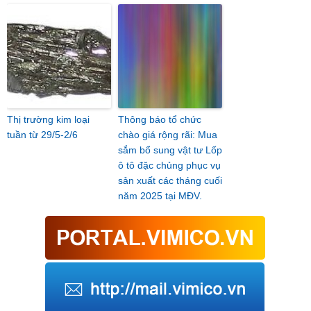
Thị trường kim loại
Thông báo tổ chức
tuần từ 29/5-2/6
chào giá rộng rãi: Mua
sắm bổ sung vật tư Lốp
ô tô đặc chủng phục vụ
sản xuất các tháng cuối
năm 2025 tại MĐV.