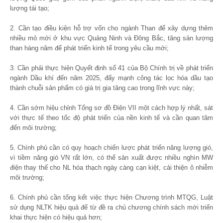
lượng tái tạo;
2. Cần tạo điều kiện hỗ trợ vốn cho ngành Than để xây dựng thêm
nhiều mỏ mới ở khu vực Quảng Ninh và Đông Bắc, tăng sản lượng
than hàng năm để phát triển kinh tế trong yêu cầu mới;
3. Cần phải thực hiện Quyết định số 41 của Bộ Chính trị về phát triển
ngành Dầu khí đến năm 2025, đẩy mạnh công tác lọc hóa dầu tạo
thành chuỗi sản phẩm có giá trị gia tăng cao trong lĩnh vực này;
4. Cần sớm hiệu chỉnh Tổng sơ đồ Điện VII một cách hợp lý nhất, sát
với thực tế theo tốc độ phát triển của nền kinh tế và cần quan tâm
đến môi trường;
5. Chính phủ cần có quy hoạch chiến lược phát triển năng lượng gió,
vì tiềm năng gió VN rất lớn, có thể sản xuất được nhiều nghìn MW
điện thay thế cho NL hóa thạch ngày càng cạn kiệt, cải thiện ô nhiễm
môi trường;
6. Chính phủ cần tổng kết việc thực hiện Chương trình MTQG, Luật
sử dụng NLTK hiệu quả để từ đề ra chủ chương chính sách mới triển
khai thực hiện có hiệu quả hơn;