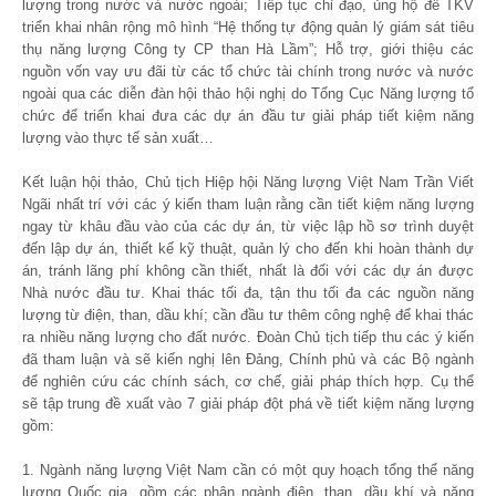
lượng trong nước và nước ngoài; Tiếp tục chỉ đạo, ủng hộ để TKV
triển khai nhân rộng mô hình “Hệ thống tự động quản lý giám sát tiêu
thụ năng lượng Công ty CP than Hà Lầm”; Hỗ trợ, giới thiệu các
nguồn vốn vay ưu đãi từ các tổ chức tài chính trong nước và nước
ngoài qua các diễn đàn hội thảo hội nghị do Tổng Cục Năng lượng tổ
chức để triển khai đưa các dự án đầu tư giải pháp tiết kiệm năng
lượng vào thực tế sản xuất…
Kết luận hội thảo, Chủ tịch Hiệp hội Năng lượng Việt Nam Trần Viết
Ngãi nhất trí với các ý kiến tham luận rằng cần tiết kiệm năng lượng
ngay từ khâu đầu vào của các dự án, từ việc lập hồ sơ trình duyệt
đến lập dự án, thiết kế kỹ thuật, quản lý cho đến khi hoàn thành dự
án, tránh lãng phí không cần thiết, nhất là đối với các dự án được
Nhà nước đầu tư. Khai thác tối đa, tận thu tối đa các nguồn năng
lượng từ điện, than, dầu khí; cần đầu tư thêm công nghệ để khai thác
ra nhiều năng lượng cho đất nước. Đoàn Chủ tịch tiếp thu các ý kiến
đã tham luận và sẽ kiến nghị lên Đảng, Chính phủ và các Bộ ngành
để nghiên cứu các chính sách, cơ chế, giải pháp thích hợp. Cụ thể
sẽ tập trung đề xuất vào 7 giải pháp đột phá về tiết kiệm năng lượng
gồm:
1. Ngành năng lượng Việt Nam cần có một quy hoạch tổng thể năng
lượng Quốc gia, gồm các phân ngành điện, than, dầu khí và năng