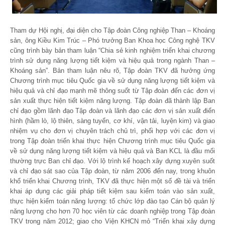
Tham dự Hội nghị, đại diện cho Tập đoàn Công nghiệp Than – Khoáng
sản, ông Kiều Kim Trúc – Phó trưởng Ban Khoa học Công nghệ TKV
cũng trình bày bản tham luận “Chia sẻ kinh nghiệm triển khai chương
trình sử dụng năng lượng tiết kiệm và hiệu quả trong ngành Than –
Khoáng sản”. Bản tham luận nêu rõ, Tập đoàn TKV đã hưởng ứng
Chương trình mục tiêu Quốc gia về sử dụng năng lượng tiết kiệm và
hiệu quả và chỉ đạo mạnh mẽ thông suốt từ Tập đoàn đến các đơn vị
sản xuất thực hiện tiết kiệm năng lượng. Tập đoàn đã thành lập Ban
chỉ đạo gồm lãnh đạo Tập đoàn và lãnh đạo các đơn vị sản xuất điển
hình (hầm lò, lộ thiên, sàng tuyển, cơ khí, vận tải, luyện kim) và giao
nhiệm vụ cho đơn vị chuyên trách chủ trì, phối hợp với các đơn vị
trong Tập đoàn triển khai thực hiện Chương trình mục tiêu Quốc gia
về sử dụng năng lượng tiết kiệm và hiệu quả và Ban KCL là đầu mối
thường trực Ban chỉ đạo. Với lộ trình kế hoạch xây dựng xuyên suốt
và chỉ đạo sát sao của Tập đoàn, từ năm 2006 đến nay, trong khuôn
khổ triển khai Chương trình, TKV đã thực hiện một số đề tài và triển
khai áp dụng các giải pháp tiết kiệm sau kiểm toán vào sản xuất,
thực hiện kiểm toán năng lượng: tổ chức lớp đào tạo Cán bộ quản lý
năng lượng cho hơn 70 học viên từ các doanh nghiệp trong Tập đoàn
TKV trong năm 2012; giao cho Viện KHCN mỏ “Triển khai xây dựng