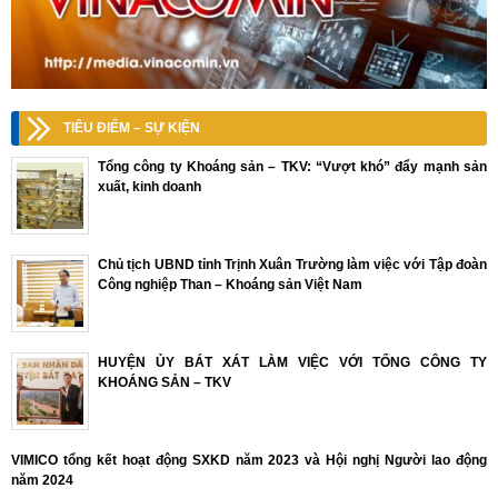
TIÊU ĐIỂM – SỰ KIỆN
Tổng công ty Khoáng sản – TKV: “Vượt khó” đẩy mạnh sản
xuất, kinh doanh
Chủ tịch UBND tỉnh Trịnh Xuân Trường làm việc với Tập đoàn
Công nghiệp Than – Khoáng sản Việt Nam
HUYỆN ỦY BÁT XÁT LÀM VIỆC VỚI TỔNG CÔNG TY
KHOÁNG SẢN – TKV
VIMICO tổng kết hoạt động SXKD năm 2023 và Hội nghị Người lao động
năm 2024