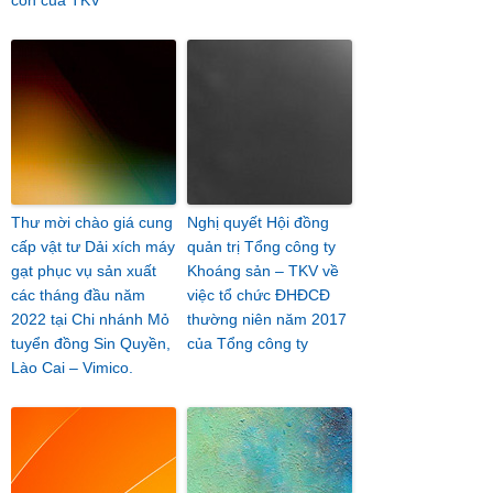
con của TKV
Thư mời chào giá cung
Nghị quyết Hội đồng
cấp vật tư Dải xích máy
quản trị Tổng công ty
gạt phục vụ sản xuất
Khoáng sản – TKV về
các tháng đầu năm
việc tổ chức ĐHĐCĐ
2022 tại Chi nhánh Mỏ
thường niên năm 2017
tuyển đồng Sin Quyền,
của Tổng công ty
Lào Cai – Vimico.