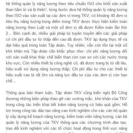
hệ thống quản lý năng lượng theo tiêu chuẩn ISO cho khối sản xuất
than hầm lò và lộ thiên”, từng bước đưa hệ thống quản lý năng lượng
theo ISO vào sản xuất tại các đơn vị trong TKV; có khoảng 40 đơn vị
tiêu thụ năng lượng trọng điểm trong TKV được thực hiện kiểm toán
năng lượng theo Luật và một số đơn vị đã được Kiểm toán lần thứ
2… Bên cạnh đó, nhiều giải pháp từ tuyên truyền đến các giải pháp
có chi phí đầu tư từ thấp đến cao đã được TKV áp dụng thực tế và
đạt hiệu quả trong toàn Tập đoàn. Tuy nhiên, vẫn còn tồn tại một số
khó khăn mà Tập đoàn cần khắc phục như: chi phí năng lượng đối
với sản xuất khai thác chế biến than còn cao so với các nước trong
khu vực; Còn nhiều thiết bị công nghệ cũ, đã được trang bị từ rất lâu,
hiệu suất sử dụng năng lượng thấp; Chi phí đầu tư cho các thiết bị
hiệu suất cao là rất lớn và năng lực đầu tư của các đơn vị còn hạn
chế…
Thông qua bản tham luận, Tập đoàn TKV cũng kiến nghị Bộ Công
thương những biện pháp tháo gỡ các vướng mắc, khó khăn của TKV
trong công tác triển khai tiết kiệm năng lượng có hiệu quả gồm: Hỗ
trợ trong công tác đào tạo nâng cao kinh nghiệm cho các cán bộ quản
lý xây dựng kế hoạch năng lượng, kiểm toán viên năng lượng, cán bộ
quản lý năng lượng của TKV thông qua các chương trình đào tạo,
trao đổi kinh nghiệm với các tổ chức hoạt động trong lĩnh vực năng