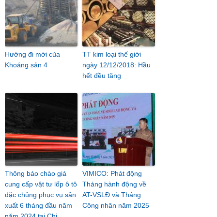
Hướng đi mới của
TT kim loại thế giới
Khoáng sản 4
ngày 12/12/2018: Hầu
hết đều tăng
Thông báo chào giá
VIMICO: Phát động
cung cấp vật tư lốp ô tô
Tháng hành động về
đặc chủng phục vụ sản
AT-VSLĐ và Tháng
xuất 6 tháng đầu năm
Công nhân năm 2025
năm 2024 tại Chi