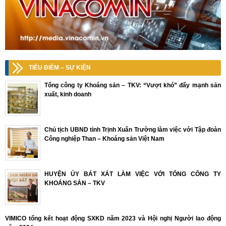
TIÊU ĐIỂM – SỰ KIỆN
Tổng công ty Khoáng sản – TKV: “Vượt khó” đẩy mạnh sản
xuất, kinh doanh
Chủ tịch UBND tỉnh Trịnh Xuân Trường làm việc với Tập đoàn
Công nghiệp Than – Khoáng sản Việt Nam
HUYỆN ỦY BÁT XÁT LÀM VIỆC VỚI TỔNG CÔNG TY
KHOÁNG SẢN – TKV
VIMICO tổng kết hoạt động SXKD năm 2023 và Hội nghị Người lao động