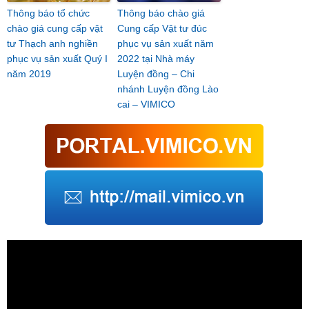
Thông báo tổ chức
Thông báo chào giá
chào giá cung cấp vật
Cung cấp Vật tư đúc
tư Thạch anh nghiền
phục vụ sản xuất năm
phục vụ sản xuất Quý I
2022 tại Nhà máy
năm 2019
Luyện đồng – Chi
nhánh Luyện đồng Lào
cai – VIMICO
Trình
chơi
Video