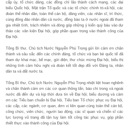
cấp ủy, tổ chức đảng, các đồng chí lão thành cách mạng, các đại
biểu Quốc hội, Mặt trận Tổ quốc và các tổ chức chính trị-xã hội, các
đoàn thể nhân dân, toàn thể cán bộ, đảng viên, các nhân sĩ, trí thức,
cùng đông đảo nhân dân cả nước, đồng bào ta ở nước ngoài đã tham
gia nhiệt tình, trách nhiệm và đóng góp những ý kiến quý báu vào dự
thảo các văn kiện Đại hội, góp phần quan trọng vào thành công của
Đại hội.
Tổng Bí thư, Chủ tịch Nước Nguyễn Phú Trọng gửi lời cảm ơn chân
thành và sâu sắc đến các chính đảng, tổ chức và bạn bè quốc tế đã
tham dự khai mạc, bế mạc, gửi điện, thư chúc mừng Đại hội, biểu thị
những tình cảm hữu nghị và đoàn kết tốt đẹp đối với Đảng ta, nhân
dân ta và đất nước ta.
Tổng Bí thư, Chủ tịch Nước Nguyễn Phú Trọng nhiệt liệt hoan nghênh
và chân thành cảm ơn các cơ quan thông tấn, báo chí trong và ngoài
nước đã đến dự và kịp thời đưa tin về Đại hội; biểu dương và cảm
ơn các Tiểu ban chuẩn bị Đại hội, Tiểu ban Tổ chức phục vụ Đại hội,
các cấp, các ngành, cơ quan, đơn vị liên quan cùng toàn thể cán bộ,
công chức, viên chức, người lao động, các sĩ quan và chiến sĩ các
lực lượng vũ trang đã tận tuỵ làm tốt công tác phục vụ, góp phần
thiết thực vào thành công của Đại hội.