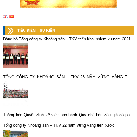
TIÊU ĐIỂM – SỰ KIỆN
Đảng bộ Tổng công ty Khoáng sản – TKV triển khai nhiệm vụ năm 2021
TỔNG CÔNG TY KHOÁNG SẢN – TKV 26 NĂM VỮNG VÀNG TIẾN
BƯỚC
Thông báo Quyết định về việc ban hành Quy chế bán đấu giá cổ phần
của CTCP KLM Nghệ Tĩnh do Vimico sở hữu
Tổng công ty Khoáng sản – TKV 22 năm vững vàng tiến bước.