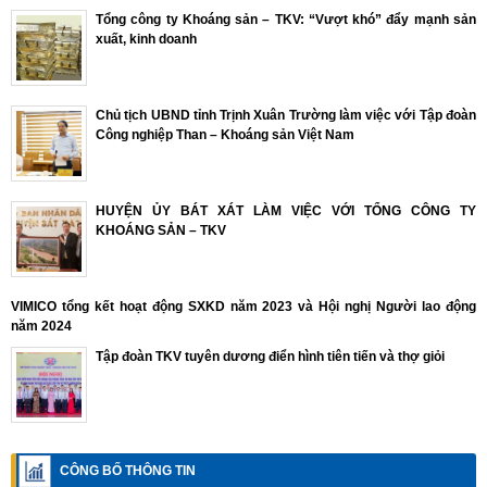
Tổng công ty Khoáng sản – TKV: “Vượt khó” đẩy mạnh sản
xuất, kinh doanh
Chủ tịch UBND tỉnh Trịnh Xuân Trường làm việc với Tập đoàn
Công nghiệp Than – Khoáng sản Việt Nam
HUYỆN ỦY BÁT XÁT LÀM VIỆC VỚI TỔNG CÔNG TY
KHOÁNG SẢN – TKV
VIMICO tổng kết hoạt động SXKD năm 2023 và Hội nghị Người lao động
năm 2024
Tập đoàn TKV tuyên dương điển hình tiên tiến và thợ giỏi
CÔNG BỐ THÔNG TIN