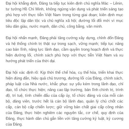
Đại hội khẳng định, Đảng ta tiếp tục kiên định chủ nghĩa Mác – Lênin,
tư tưởng Hồ Chí Minh, không ngừng vận dụng và phát triển sáng tạo
phù hợp với thực tiễn Việt Nam trong từng giai đoạn; kiên định mục
tiêu độc lập dân tộc và chủ nghĩa xã hội; đường lối đổi mới vì mục
tiêu dân giàu, nước mạnh, dân chủ, công bằng, văn minh.
Đại hội nhấn mạnh, Đảng phải tăng cường xây dựng, chỉnh đốn Đảng
và hệ thống chính trị thật sự trong sạch, vững mạnh; tiếp tục nâng
cao bản lĩnh, năng lực lãnh đạo, cầm quyền trong hoạch định và thực
hiện đường lối, chính sách phù hợp với thực tiễn Việt Nam và xu
hướng phát triển của thời đại.
Đại hội xác định rõ: Kịp thời thể chế hóa, cụ thể hóa, triển khai thực
hiện đúng đắn, hiệu quả chủ trương, đường lối của Đảng, chính sách,
pháp luật của Nhà nước, khắc phục sự yếu kém trong lãnh đạo, chỉ
đạo, tổ chức thực hiện; nâng cao lập trường, bản lĩnh chính trị, trình
độ, trí tuệ, tính chiến đấu của cấp ủy, tổ chức đảng và của mỗi cán
bộ, đảng viên, trước hết là cán bộ lãnh đạo, quản lý chủ chốt các
cấp, cán bộ cấp chiến lược; giữ vững bản chất giai cấp công nhân
của Đảng, thực hiện nghiêm các nguyên tắc, cơ chế, quy định của
Đảng, thực hành dân chủ gắn liền với tăng cường kỷ luật, kỷ cương
của Đảng.