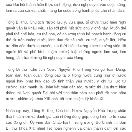
của Đại hội thành hiện thực sinh động, đưa nghị quyết vào cuộc sống,
làm ra của cải vật chất, mang lại cuộc sống hạnh phúc cho nhân dân.
Tổng Bí thư, Chủ tịch Nước lưu ý, vừa qua, tổ chức thực hiện Nghị
quyết vẫn là khâu yếu, sắp tới phải hết sức chú ý chỗ này. Muốn thế
phải thể chế hóa, cụ thể hóa, có chương trình kế hoạch hành động cụ
thể từ trên xuống dưới, lãnh đạo rất sâu sát, cụ thể, quyết liệt, kiểm
tra đôn đốc thường xuyên, kịp thời biểu dương khen thưởng việc tốt
người tốt và phê bình, thậm chí kỷ luật những người làm sai, làm
hỏng, làm trái đường lối nghị quyết của Đảng.
Tổng Bí thư, Chủ tịch Nước Nguyễn Phú Trọng kêu gọi toàn Đảng,
toàn dân, toàn quân, đồng bào ta ở trong nước cũng như ở nước
ngoài hãy phát huy cao độ tinh thần yêu nước, ý chí tự lực tự
cường, sức mạnh đại đoàn kết toàn dân tộc, ra sức thi đua thực hiện
thắng lợi Nghị quyết Đại hội với tinh thần năm sau phải tốt hơn năm
trước; nhiệm kỳ khóa XIII phải tốt hơn nhiệm kỳ khóa XII.
Nhân dịp này, Tổng Bí thư, Chủ tịch Nước Nguyễn Phú Trọng chân
thành cảm ơn và đánh giá cao những đóng góp, cống hiến to lớn của
các đồng chí Ủy viên Ban Chấp hành Trung ương, Bộ Chính trị, Ban
Bí thư khóa XII; nhiệt liệt hoan nghênh và chân thành cảm ơn các