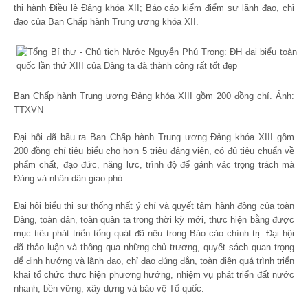
thi hành Điều lệ Đảng khóa XII; Báo cáo kiểm điểm sự lãnh đạo, chỉ
đạo của Ban Chấp hành Trung ương khóa XII.
Ban Chấp hành Trung ương Đảng khóa XIII gồm 200 đồng chí. Ảnh:
TTXVN
Đại hội đã bầu ra Ban Chấp hành Trung ương Đảng khóa XIII gồm
200 đồng chí tiêu biểu cho hơn 5 triệu đảng viên, có đủ tiêu chuẩn về
phẩm chất, đạo đức, năng lực, trình độ để gánh vác trọng trách mà
Đảng và nhân dân giao phó.
Đại hội biểu thị sự thống nhất ý chí và quyết tâm hành động của toàn
Đảng, toàn dân, toàn quân ta trong thời kỳ mới, thực hiện bằng được
mục tiêu phát triển tổng quát đã nêu trong Báo cáo chính trị. Đại hội
đã thảo luận và thông qua những chủ trương, quyết sách quan trọng
để định hướng và lãnh đạo, chỉ đạo đúng đắn, toàn diện quá trình triển
khai tổ chức thực hiện phương hướng, nhiệm vụ phát triển đất nước
nhanh, bền vững, xây dựng và bảo vệ Tổ quốc.