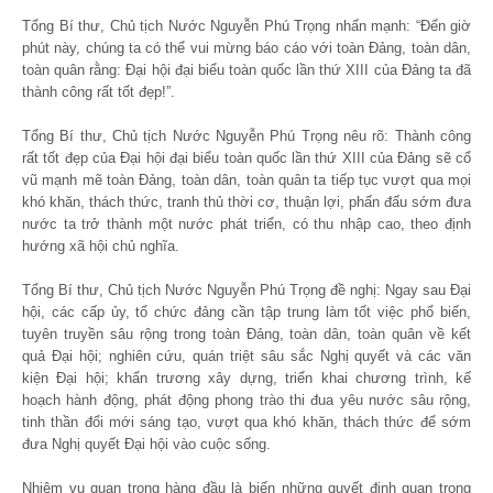
Tổng Bí thư, Chủ tịch Nước Nguyễn Phú Trọng nhấn mạnh: “Đến giờ
phút này, chúng ta có thể vui mừng báo cáo với toàn Đảng, toàn dân,
toàn quân rằng: Đại hội đại biểu toàn quốc lần thứ XIII của Đảng ta đã
thành công rất tốt đẹp!”.
Tổng Bí thư, Chủ tịch Nước Nguyễn Phú Trọng nêu rõ: Thành công
rất tốt đẹp của Đại hội đại biểu toàn quốc lần thứ XIII của Đảng sẽ cổ
vũ mạnh mẽ toàn Đảng, toàn dân, toàn quân ta tiếp tục vượt qua mọi
khó khăn, thách thức, tranh thủ thời cơ, thuận lợi, phấn đấu sớm đưa
nước ta trở thành một nước phát triển, có thu nhập cao, theo định
hướng xã hội chủ nghĩa.
Tổng Bí thư, Chủ tịch Nước Nguyễn Phú Trọng đề nghị: Ngay sau Đại
hội, các cấp ủy, tổ chức đảng cần tập trung làm tốt việc phổ biến,
tuyên truyền sâu rộng trong toàn Đảng, toàn dân, toàn quân về kết
quả Đại hội; nghiên cứu, quán triệt sâu sắc Nghị quyết và các văn
kiện Đại hội; khẩn trương xây dựng, triển khai chương trình, kế
hoạch hành động, phát động phong trào thi đua yêu nước sâu rộng,
tinh thần đổi mới sáng tạo, vượt qua khó khăn, thách thức để sớm
đưa Nghị quyết Đại hội vào cuộc sống.
Nhiệm vụ quan trọng hàng đầu là biến những quyết định quan trọng