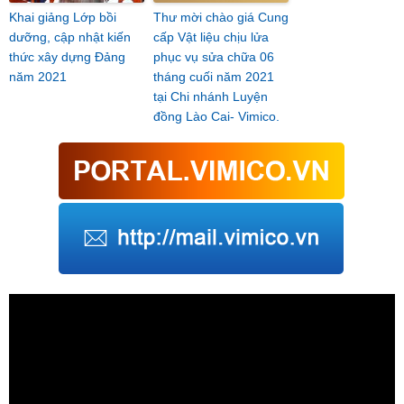
Khai giảng Lớp bồi
Thư mời chào giá Cung
dưỡng, cập nhật kiến
cấp Vật liệu chịu lửa
thức xây dựng Đảng
phục vụ sửa chữa 06
năm 2021
tháng cuối năm 2021
tại Chi nhánh Luyện
đồng Lào Cai- Vimico.
Trình
chơi
Video