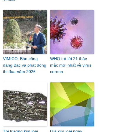
VIMICO: Báo công
WHO trả lời 21 thắc
dâng Bác và phát động
mắc mới nhất về virus
thi đua năm 2026
corona
Thị trường kim loại
Giá kim loại ngày