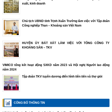
xuất, kinh doanh
Chủ tịch UBND tỉnh Trịnh Xuân Trường làm việc với Tập đoàn
Công nghiệp Than – Khoáng sản Việt Nam
HUYỆN ỦY BÁT XÁT LÀM VIỆC VỚI TỔNG CÔNG TY
KHOÁNG SẢN – TKV
VIMICO tổng kết hoạt động SXKD năm 2023 và Hội nghị Người lao động
năm 2024
Tập đoàn TKV tuyên dương điển hình tiên tiến và thợ giỏi
CÔNG BỐ THÔNG TIN