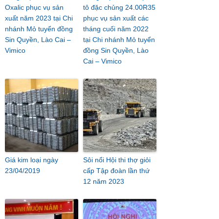
Oxalic phục vụ sản
tô đặc chủng 24.00R35
xuất năm 2023 tại Chi
phục vụ sản xuất các
nhánh Mỏ tuyển đồng
tháng cuối năm 2022
Sin Quyền, Lào Cai –
tại Chi nhánh Mỏ tuyển
Vimico
đồng Sin Quyền, Lào
Cai – Vimico
Giá kim loại ngày
Sôi nổi Hội thi thợ giỏi
23/04/2019
cấp Tập đoàn lần thứ
12 năm 2023