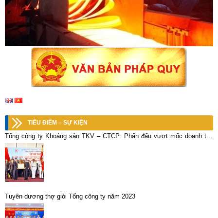
TIÊU ĐIỂM – SỰ KIỆN
Tổng công ty Khoáng sản TKV – CTCP: Phấn đấu vượt mốc doanh thu
trên 5.000 tỷ đồng
Tuyên dương thợ giỏi Tổng công ty năm 2023