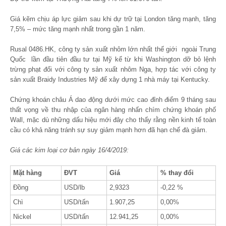
Giá kẽm chịu áp lực giảm sau khi dự trữ tại London tăng mạnh, tăng
7,5% – mức tăng mạnh nhất trong gần 1 năm.
Rusal 0486.HK, công ty sản xuất nhôm lớn nhất thế giới ngoài Trung
Quốc lần đầu tiên đầu tư tại Mỹ kể từ khi Washington dỡ bỏ lệnh
trừng phạt đối với công ty sản xuất nhôm Nga, hợp tác với công ty
sản xuất Braidy Industries Mỹ để xây dựng 1 nhà máy tại Kentucky.
Chứng khoán châu Á dao động dưới mức cao đỉnh điểm 9 tháng sau
thất vọng về thu nhập của ngân hàng nhấn chím chứng khoán phố
Wall, mặc dù những dấu hiệu mới đây cho thấy rằng nền kinh tế toàn
cầu có khả năng tránh sự suy giảm mạnh hơn đã hạn chế đà giảm.
Giá các kim loại cơ bản ngày 16/4/2019:
Mặt hàng
ĐVT
Giá
% thay đổi
Đồng
USD/lb
2,9323
-0,22 %
Chì
USD/tấn
1.907,25
0,00%
Nickel
USD/tấn
12.941,25
0,00%