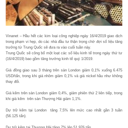
Vinanet – Hầu hết các kim loại công nghiệp ngày 16/4/2019 giao dịch
trong phạm vi hẹp, do các nhà đầu tư thận trọng chờ đợi số liệu tăng
trưởng từ Trung Quốc sẽ đưa ra vào cuối tuần này.
Trung Quốc sẽ công bố một loạt các số liệu kinh tế trong ngày thứ tư
(16/4/2019) bao gồm tăng trưởng kinh tế quý 1/2019.
Giá đồng giao sau 3 tháng trên sàn London giảm 0,1% xuống 6.475
USD/tấn, trong khi giá nhôm giảm 0,1% và giá nickel hầu như không
thay đổi.
Giá kẽm trên sàn London giảm 0,4%, giảm phiên thứ 2 liên tiếp, trong
khi giá kẽm trên sàn Thượng Hải giảm 1,1%.
Dự trữ kẽm tại London tăng 7,5% lên mức cao nhất gần 3 tuần
(56.125 tấn).
Dự trữ kẽm tại Thượng Hải tăng 7% lên 51.976 tấn.