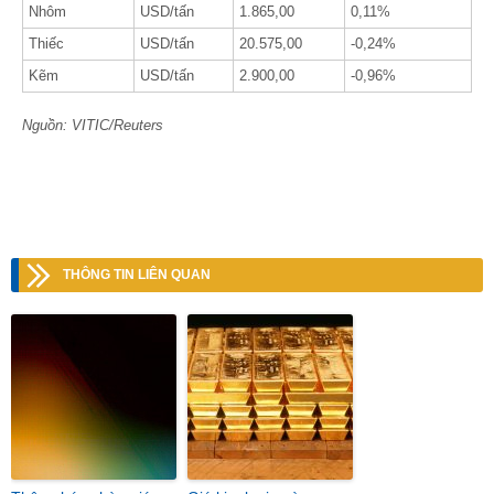
Nhôm
USD/tấn
1.865,00
0,11%
Thiếc
USD/tấn
20.575,00
-0,24%
Kẽm
USD/tấn
2.900,00
-0,96%
Nguồn: VITIC/Reuters
THÔNG TIN LIÊN QUAN