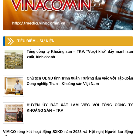
TIÊU ĐIỂM – SỰ KIỆN
Tổng công ty Khoáng sản – TKV: “Vượt khó” đẩy mạnh sản
xuất, kinh doanh
Chủ tịch UBND tỉnh Trịnh Xuân Trường làm việc với Tập đoàn
Công nghiệp Than – Khoáng sản Việt Nam
HUYỆN ỦY BÁT XÁT LÀM VIỆC VỚI TỔNG CÔNG TY
KHOÁNG SẢN – TKV
VIMICO tổng kết hoạt động SXKD năm 2023 và Hội nghị Người lao động