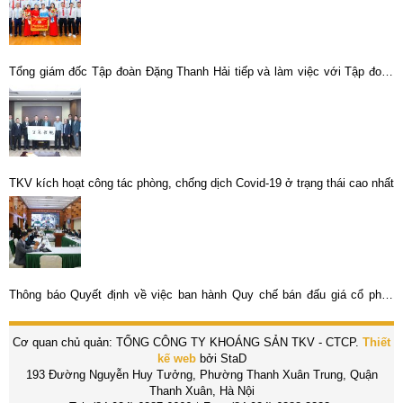
Tổng giám đốc Tập đoàn Đặng Thanh Hải tiếp và làm việc với Tập đoàn
Đất hiếm Trung Quốc
TKV kích hoạt công tác phòng, chống dịch Covid-19 ở trạng thái cao nhất
Thông báo Quyết định về việc ban hành Quy chế bán đấu giá cổ phần
của CTCP KLM Nghệ Tĩnh do Vimico sở hữu
Cơ quan chủ quản: TỔNG CÔNG TY KHOÁNG SẢN TKV - CTCP.
Thiết
kế web
bởi StaD
193 Đường Nguyễn Huy Tưởng, Phường Thanh Xuân Trung, Quận
Thanh Xuân, Hà Nội