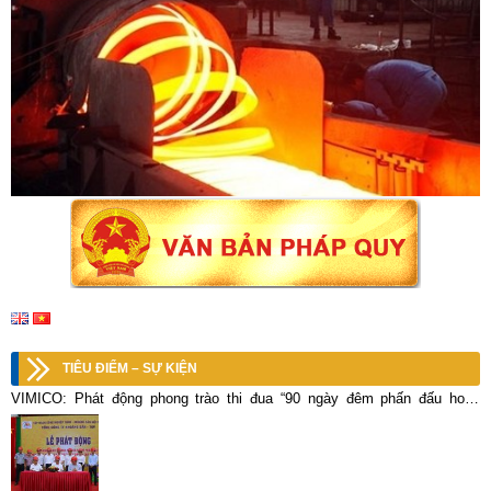
TIÊU ĐIỂM – SỰ KIỆN
VIMICO: Phát động phong trào thi đua “90 ngày đêm phấn đấu hoàn
thành kế hoạch sản xuất kinh doanh Quí IV và cả năm 2020”