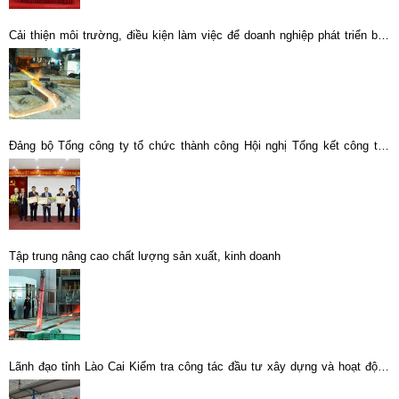
Cải thiện môi trường, điều kiện làm việc để doanh nghiệp phát triển bền
vững
Đảng bộ Tổng công ty tổ chức thành công Hội nghị Tổng kết công tác
xây dựng Đảng năm 2019, triển khai phương hướng nhiệm vụ năm 2020
và Lễ trao tặng huy hiệu 30 năm tuổi đảng
Tập trung nâng cao chất lượng sản xuất, kinh doanh
Lãnh đạo tỉnh Lào Cai Kiểm tra công tác đầu tư xây dựng và hoạt động
của một số đơn vị thuộc Tổng công ty Khoáng sản – TKV tại huyện Bát
Xát, tỉnh Lào Cai