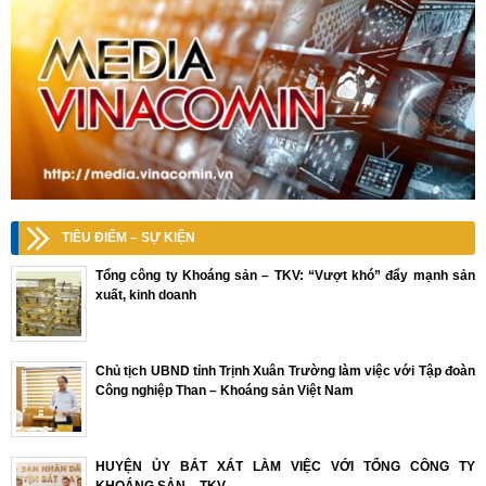
TIÊU ĐIỂM – SỰ KIỆN
Tổng công ty Khoáng sản – TKV: “Vượt khó” đẩy mạnh sản
xuất, kinh doanh
Chủ tịch UBND tỉnh Trịnh Xuân Trường làm việc với Tập đoàn
Công nghiệp Than – Khoáng sản Việt Nam
HUYỆN ỦY BÁT XÁT LÀM VIỆC VỚI TỔNG CÔNG TY