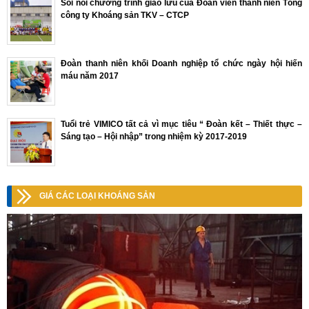
Sôi nổi chương trình giao lưu của Đoàn viên thanh niên Tổng
công ty Khoáng sản TKV – CTCP
Đoàn thanh niên khối Doanh nghiệp tổ chức ngày hội hiến
máu năm 2017
Tuổi trẻ VIMICO tất cả vì mục tiêu “ Đoàn kết – Thiết thực –
Sáng tạo – Hội nhập” trong nhiệm kỳ 2017-2019
GIÁ CÁC LOẠI KHOÁNG SẢN