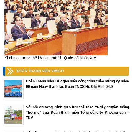
Khai mạc trọng thể kỳ họp thứ 11, Quốc hội khóa XIV
ĐOÀN THANH NIÊN VIMICO
Đoàn Thanh niên TKV gắn biển công trình chào mừng kỷ niệm
90 năm Ngày thành lập Đoàn TNCS Hồ Chí Minh 26/3
Sôi nổi chương trình giao lưu thể thao “Ngày truyền thống
Thợ mỏ” của Đoàn thanh niên Tổng công ty Khoáng sản –
TKV