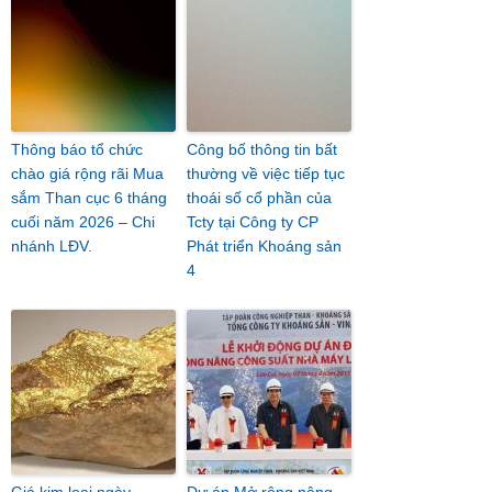
Thông báo tổ chức
Công bố thông tin bất
chào giá rộng rãi Mua
thường về việc tiếp tục
sắm Than cục 6 tháng
thoái số cổ phần của
cuối năm 2026 – Chi
Tcty tại Công ty CP
nhánh LĐV.
Phát triển Khoáng sản
4