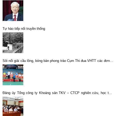
ương giữa nhiệm kỳ
Tự hào tiếp nối truyền thống
Sôi nổi giải cầu lông, bóng bàn phong trào Cụm Thi đua VHTT các đơn vị
vùng Hà Nội và ngoài Quảng Ninh năm 2019
Đảng ủy Tổng công ty Khoáng sản TKV – CTCP nghiên cứu, học tập,
quán triệt Kết luận, Quy định của Hội nghị lần thứ tư BCH Trung ương
Đảng khóa XIII và Nghị quyết số 22-NQ/ĐU ngày 13/01/2022 của Đảng
ủy Tập đoàn Công nghiệp Than – Khoáng sản Việt Nam về thực hiện
chuyển đổi số đến năm 2025, định hướng đến năm 2030