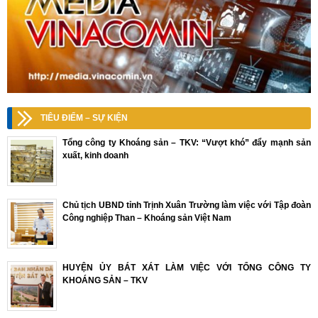
TIÊU ĐIỂM – SỰ KIỆN
Tổng công ty Khoáng sản – TKV: “Vượt khó” đẩy mạnh sản
xuất, kinh doanh
Chủ tịch UBND tỉnh Trịnh Xuân Trường làm việc với Tập đoàn
Công nghiệp Than – Khoáng sản Việt Nam
HUYỆN ỦY BÁT XÁT LÀM VIỆC VỚI TỔNG CÔNG TY
KHOÁNG SẢN – TKV