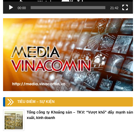
00:00
21:42
TIÊU ĐIỂM – SỰ KIỆN
Tổng công ty Khoáng sản – TKV: “Vượt khó” đẩy mạnh sản
xuất, kinh doanh