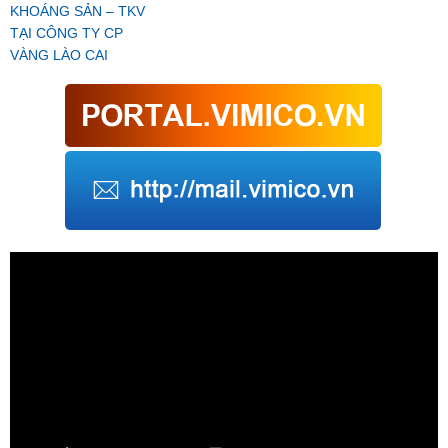
KHOÁNG SẢN – TKV
TẠI CÔNG TY CP
VÀNG LÀO CAI
Trình
chơi
Video