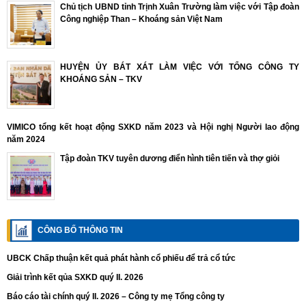
Chủ tịch UBND tỉnh Trịnh Xuân Trường làm việc với Tập đoàn
Công nghiệp Than – Khoáng sản Việt Nam
HUYỆN ỦY BÁT XÁT LÀM VIỆC VỚI TỔNG CÔNG TY
KHOÁNG SẢN – TKV
VIMICO tổng kết hoạt động SXKD năm 2023 và Hội nghị Người lao động
năm 2024
Tập đoàn TKV tuyên dương điển hình tiên tiến và thợ giỏi
CÔNG BỐ THÔNG TIN
UBCK Chấp thuận kết quả phát hành cổ phiếu để trả cổ tức
Giải trình kết qủa SXKD quý II. 2026
Báo cáo tài chính quý II. 2026 – Công ty mẹ Tổng công ty