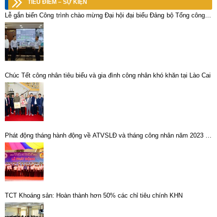
TIÊU ĐIỂM – SỰ KIỆN
Lễ gắn biển Công trình chào mừng Đại hội đại biểu Đảng bộ Tổng công ty
khoáng sản TKV – CTCP lần thứ V, nhiệm kỳ 2025 – 2030
Chúc Tết công nhân tiêu biểu và gia đình công nhân khó khăn tại Lào Cai
Phát động tháng hành động về ATVSLĐ và tháng công nhân năm 2023 tại
Công ty CP Kim loại màu Thái Nguyên – VIMICO
TCT Khoáng sản: Hoàn thành hơn 50% các chỉ tiêu chính KHN