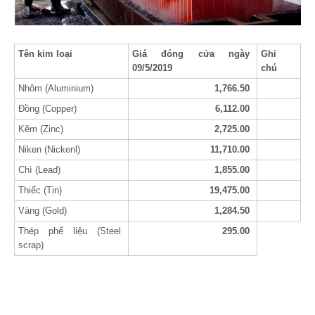
Tên kim loại
Giá đóng cửa ngày
Ghi
09/5/2019
chú
Nhôm (Aluminium)
1,766.50
Đồng (Copper)
6,112.00
Kẽm (Zinc)
2,725.00
Niken (Nickenl)
11,710.00
Chì (Lead)
1,855.00
Thiếc (Tin)
19,475.00
Vàng (Gold)
1,284.50
Thép phế liệu (Steel
295.00
scrap)