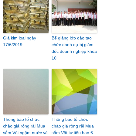
Giá kim loại ngày
Bế giảng lớp đào tạo
17/6/2019
chức danh dự bị giám
đốc doanh nghiệp khóa
10
Thông báo tổ chức
Thông báo tổ chức
chào giá rộng rãi Mua
chào giá rộng rãi Mua
sắm Vôi ngậm nước và
sắm Vật tư tiêu hao 6