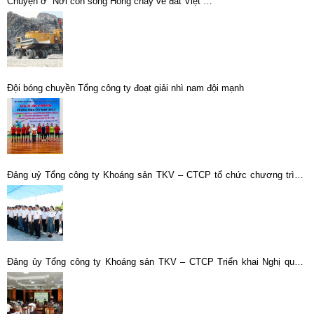
Chuyện ở “Nơi con sông Hồng chảy về đất Việt”…
Đội bóng chuyền Tổng công ty đoạt giải nhì nam đội mạnh
Đảng uỷ Tổng công ty Khoáng sản TKV – CTCP tổ chức chương trình:
“Hành trình về nguồn”.
Đảng ủy Tổng công ty Khoáng sản TKV – CTCP Triển khai Nghị quyết
Đại hội đại biểu toàn quốc lần thứ XIII của Đảng