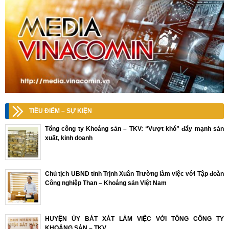
TIÊU ĐIỂM – SỰ KIỆN
Tổng công ty Khoáng sản – TKV: “Vượt khó” đẩy mạnh sản
xuất, kinh doanh
Chủ tịch UBND tỉnh Trịnh Xuân Trường làm việc với Tập đoàn
Công nghiệp Than – Khoáng sản Việt Nam
HUYỆN ỦY BÁT XÁT LÀM VIỆC VỚI TỔNG CÔNG TY
KHOÁNG SẢN – TKV