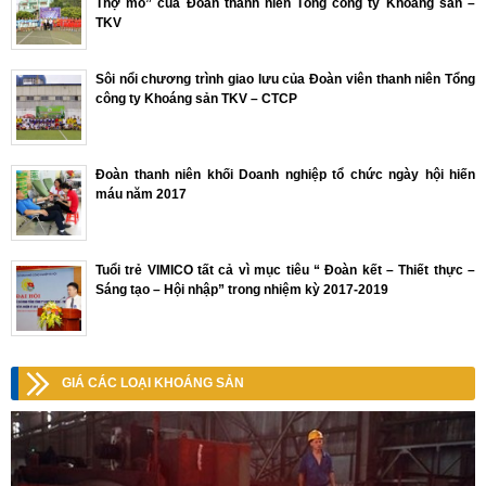
Thợ mỏ” của Đoàn thanh niên Tổng công ty Khoáng sản –
TKV
Sôi nổi chương trình giao lưu của Đoàn viên thanh niên Tổng
công ty Khoáng sản TKV – CTCP
Đoàn thanh niên khối Doanh nghiệp tổ chức ngày hội hiến
máu năm 2017
Tuổi trẻ VIMICO tất cả vì mục tiêu “ Đoàn kết – Thiết thực –
Sáng tạo – Hội nhập” trong nhiệm kỳ 2017-2019
GIÁ CÁC LOẠI KHOÁNG SẢN