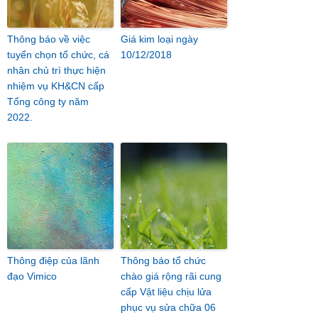
Thông báo về việc
Giá kim loại ngày
tuyển chọn tổ chức, cá
10/12/2018
nhân chủ trì thực hiện
nhiệm vụ KH&CN cấp
Tổng công ty năm
2022.
Thông điệp của lãnh
Thông báo tổ chức
đạo Vimico
chào giá rộng rãi cung
cấp Vật liệu chịu lửa
phục vụ sửa chữa 06