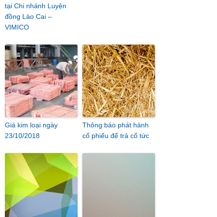
tại Chi nhánh Luyện
đồng Lào Cai –
VIMICO
Giá kim loại ngày
Thông báo phát hành
23/10/2018
cổ phiếu để trả cổ tức