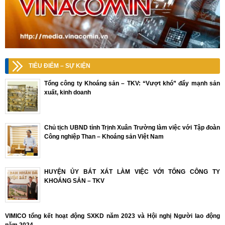
TIÊU ĐIỂM – SỰ KIỆN
Tổng công ty Khoáng sản – TKV: “Vượt khó” đẩy mạnh sản
xuất, kinh doanh
Chủ tịch UBND tỉnh Trịnh Xuân Trường làm việc với Tập đoàn
Công nghiệp Than – Khoáng sản Việt Nam
HUYỆN ỦY BÁT XÁT LÀM VIỆC VỚI TỔNG CÔNG TY
KHOÁNG SẢN – TKV
VIMICO tổng kết hoạt động SXKD năm 2023 và Hội nghị Người lao động
năm 2024