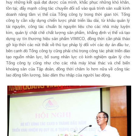
huy những kết quả đạt được của mình, khắc phục những khó khăn,
tồn tại; đẩy mạnh công tác chuyển đổi số vào quá trình sản xuất kinh
doanh nâng tầm vị thế của Tổng công ty trong thời gian tới. Tổng
công ty cần xây dựng chiến lược phát triển lâu dài, từ khâu quản lý
tài nguyên, công tác chuẩn bị nguyên liệu cho các nhà máy luyện
kim, quản lý chặt chẽ chất lượng sản phẩm, khẳng định vị thế và tạo
dựng uy tín thương hiệu sản phẩm VIMICO, đồng thời cần phải tháo
gỡ kịp thời các nút thắt về thủ tục pháp lý đối với các dự án đầu tư,
bên cạnh đó Tổng công ty cũng phải chú trọng công tác phát triển đào
tạo nguồn nhân lực, bổ sung nhân lực có kinh nghiệm quản lý cho
Tổng công ty cũng như cho các nhà máy khai thác và chế biến
khoáng sản của Tập đoàn, đồng thời chăm lo hơn nữa về công tác
lao động tiền lương, bảo đảm thu nhập của người lao động.