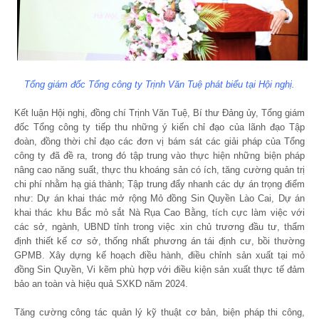
Tổng giám đốc Tổng công ty Trịnh Văn Tuệ phát biểu tại Hội nghị.
Kết luận Hội nghị, đồng chí Trịnh Văn Tuệ, Bí thư Đảng ủy, Tổng giám
đốc Tổng công ty tiếp thu những ý kiến chỉ đạo của lãnh đạo Tập
đoàn, đồng thời chỉ đạo các đơn vị bám sát các giải pháp của Tổng
công ty đã đề ra, trong đó tập trung vào thực hiện những biện pháp
nâng cao năng suất, thực thu khoáng sản có ích, tăng cường quản trị
chi phí nhằm hạ giá thành; Tập trung đẩy nhanh các dự án trọng điểm
như: Dự án khai thác mở rộng Mỏ đồng Sin Quyền Lào Cai, Dự án
khai thác khu Bắc mỏ sắt Nà Rụa Cao Bằng, tích cực làm việc với
các sở, ngành, UBND tỉnh trong việc xin chủ trương đầu tư, thẩm
định thiết kế cơ sở, thống nhất phương án tái định cư, bồi thường
GPMB. Xây dựng kế hoạch điều hành, điều chỉnh sản xuất tại mỏ
đồng Sin Quyền, Vi kẽm phù hợp với điều kiện sản xuất thực tế đảm
bảo an toàn và hiệu quả SXKD năm 2024.
Tăng cường công tác quản lý kỹ thuật cơ bản, biện pháp thi công,