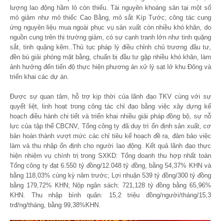
lượng lao động hầm lò còn thiếu. Tài nguyên khoáng sản tại một số
mỏ giảm như mỏ thiếc Cao Bằng, mỏ sắt Kíp Tước; công tác cung
ứng nguyên liệu mua ngoài phục vụ sản xuất còn nhiều khó khăn, do
nguồn cung trên thị trường giảm, có sự cạnh tranh lớn như tinh quặng
sắt, tinh quặng kẽm..Thủ tục pháp lý điều chỉnh chủ trương đầu tư,
đền bù giải phóng mặt bằng, chuẩn bị đầu tư gặp nhiều khó khăn, làm
ảnh hưởng đến tiến độ thực hiện phương án xử lý sạt lở khu Đông và
triển khai các dự án.
Được sự quan tâm, hỗ trợ kịp thời của lãnh đạo TKV cùng với sự
quyết liệt, linh hoạt trong công tác chỉ đạo bằng việc xây dựng kế
hoạch điều hành chi tiết và triển khai nhiều giải pháp đồng bộ, sự nỗ
lực của tập thể CBCNV, Tổng công ty đã duy trì ổn định sản xuất, cơ
bản hoàn thành vượt mức các chỉ tiêu kế hoạch đề ra, đảm bảo việc
làm và thu nhập ổn định cho người lao động. Kết quả lãnh đạo thực
hiện nhiệm vụ chính trị trong SXKD: Tổng doanh thu hợp nhất toàn
Tổng công ty đạt 6.550 tỷ đồng/12.048 tỷ đồng, bằng 54,37% KHN và
bằng 118,03% cùng kỳ năm trước; Lợi nhuận 539 tỷ đồng/300 tỷ đồng
bằng 179,72% KHN; Nộp ngân sách: 721,128 tỷ đồng bằng 65,96%
KHN. Thu nhập bình quân: 15,2 triệu đồng/người/tháng/15,3
trđ/ng/tháng, bằng 99,38%KHN.