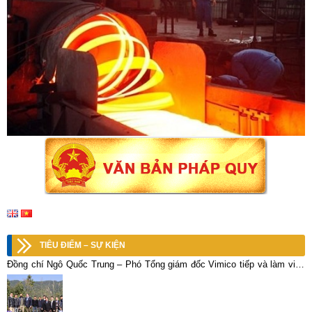
TIÊU ĐIỂM – SỰ KIỆN
Đồng chí Ngô Quốc Trung – Phó Tổng giám đốc Vimico tiếp và làm việc
với Đại sứ đặc mệnh toàn quyền Hoa Kỳ tại Việt Nam