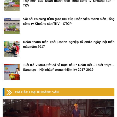
Thợ mỏ” của Đoàn thanh niên Tổng công ty Khoáng sản –
TKV
Sôi nổi chương trình giao lưu của Đoàn viên thanh niên Tổng
công ty Khoáng sản TKV – CTCP
Đoàn thanh niên khối Doanh nghiệp tổ chức ngày hội hiến
máu năm 2017
Tuổi trẻ VIMICO tất cả vì mục tiêu “ Đoàn kết – Thiết thực –
Sáng tạo – Hội nhập” trong nhiệm kỳ 2017-2019
GIÁ CÁC LOẠI KHOÁNG SẢN