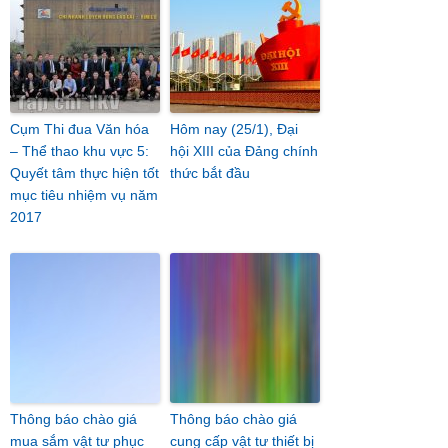
Cụm Thi đua Văn hóa
Hôm nay (25/1), Đại
– Thể thao khu vực 5:
hội XIII của Đảng chính
Quyết tâm thực hiện tốt
thức bắt đầu
mục tiêu nhiệm vụ năm
2017
Thông báo chào giá
Thông báo chào giá
mua sắm vật tư phục
cung cấp vật tư thiết bị