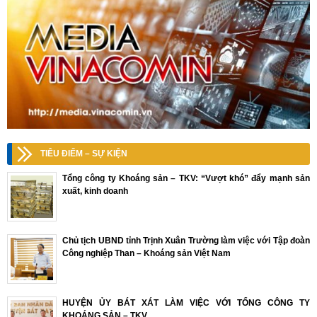
TIÊU ĐIỂM – SỰ KIỆN
Tổng công ty Khoáng sản – TKV: “Vượt khó” đẩy mạnh sản
xuất, kinh doanh
Chủ tịch UBND tỉnh Trịnh Xuân Trường làm việc với Tập đoàn
Công nghiệp Than – Khoáng sản Việt Nam
HUYỆN ỦY BÁT XÁT LÀM VIỆC VỚI TỔNG CÔNG TY
KHOÁNG SẢN – TKV