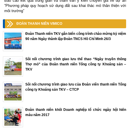
Báo cáo kết quả trung gian và tham vấn ý kiến chuyên gia về dự án
“Phương pháp quy hoạch sử dụng đất sau khai thác mỏ thân thiện với
môi trường”
ĐOÀN THANH NIÊN VIMICO
Đoàn Thanh niên TKV gắn biển công trình chào mừng kỷ niệm
90 năm Ngày thành lập Đoàn TNCS Hồ Chí Minh 26/3
Sôi nổi chương trình giao lưu thể thao “Ngày truyền thống
Thợ mỏ” của Đoàn thanh niên Tổng công ty Khoáng sản –
TKV
Sôi nổi chương trình giao lưu của Đoàn viên thanh niên Tổng
công ty Khoáng sản TKV – CTCP
Đoàn thanh niên khối Doanh nghiệp tổ chức ngày hội hiến
máu năm 2017