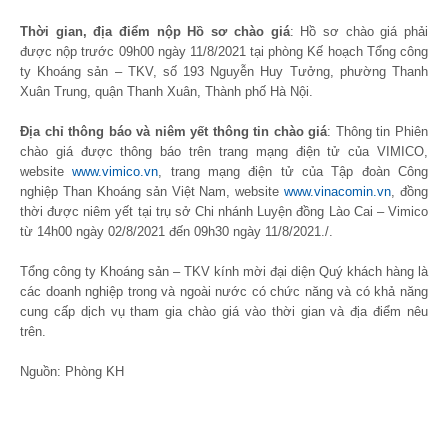
Thời gian, địa điểm nộp Hồ sơ chào giá
: Hồ sơ chào giá phải
được nộp trước 09h00 ngày 11/8/2021 tại phòng Kế hoạch Tổng công
ty Khoáng sản – TKV, số 193 Nguyễn Huy Tưởng, phường Thanh
Xuân Trung, quận Thanh Xuân, Thành phố Hà Nội.
Địa chỉ thông báo và niêm yết thông tin chào giá
: Thông tin Phiên
chào giá được thông báo trên trang mạng điện tử của VIMICO,
website
www.vimico.vn
, trang mạng điện tử của Tập đoàn Công
nghiệp Than Khoáng sản Việt Nam, website
www.vinacomin.vn
, đồng
thời được niêm yết tại trụ sở Chi nhánh Luyện đồng Lào Cai – Vimico
từ 14h00 ngày 02/8/2021 đến 09h30 ngày 11/8/2021./.
Tổng công ty Khoáng sản – TKV kính mời đại diện Quý khách hàng là
các doanh nghiệp trong và ngoài nước có chức năng và có khả năng
cung cấp dịch vụ tham gia chào giá vào thời gian và địa điểm nêu
trên.
Nguồn: Phòng KH