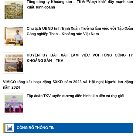
Tổng công ty Khoáng sản – TKV: “Vượt khó” đẩy mạnh sản
xuất, kinh doanh
Chủ tịch UBND tỉnh Trịnh Xuân Trường làm việc với Tập đoàn
Công nghiệp Than – Khoáng sản Việt Nam
HUYỆN ỦY BÁT XÁT LÀM VIỆC VỚI TỔNG CÔNG TY
KHOÁNG SẢN – TKV
VIMICO tổng kết hoạt động SXKD năm 2023 và Hội nghị Người lao động
năm 2024
Tập đoàn TKV tuyên dương điển hình tiên tiến và thợ giỏi
CÔNG BỐ THÔNG TIN