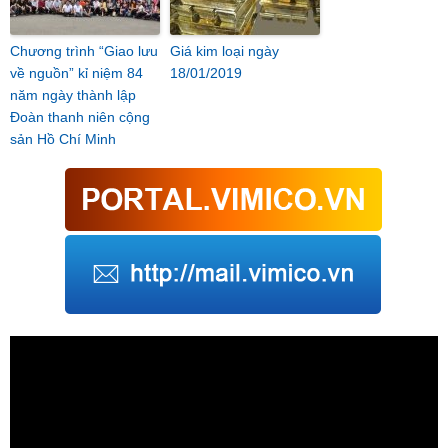
Chương trình “Giao lưu
Giá kim loại ngày
về nguồn” kỉ niệm 84
18/01/2019
năm ngày thành lập
Đoàn thanh niên cộng
sản Hồ Chí Minh
Trình
chơi
Video