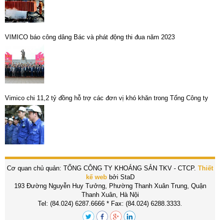
VIMICO báo công dâng Bác và phát động thi đua năm 2023
Vimico chi 11,2 tỷ đồng hỗ trợ các đơn vị khó khăn trong Tổng Công ty
Cơ quan chủ quản: TỔNG CÔNG TY KHOÁNG SẢN TKV - CTCP.
Thiết
kế web
bởi StaD
193 Đường Nguyễn Huy Tưởng, Phường Thanh Xuân Trung, Quận
Thanh Xuân, Hà Nội
Tel: (84.024) 6287.6666 * Fax: (84.024) 6288.3333.