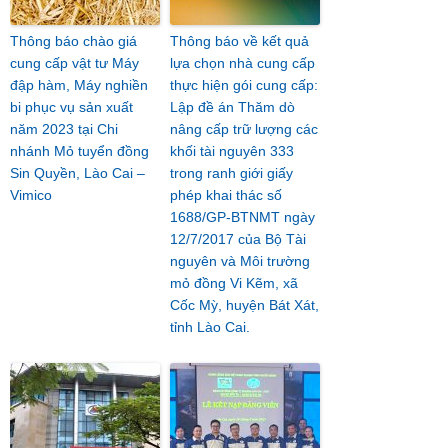
Thông báo chào giá
Thông báo về kết quả
cung cấp vật tư Máy
lựa chọn nhà cung cấp
đập hàm, Máy nghiền
thực hiện gói cung cấp:
bi phục vụ sản xuất
Lập đề án Thăm dò
năm 2023 tại Chi
nâng cấp trữ lượng các
nhánh Mỏ tuyển đồng
khối tài nguyên 333
Sin Quyền, Lào Cai –
trong ranh giới giấy
Vimico
phép khai thác số
1688/GP-BTNMT ngày
12/7/2017 của Bộ Tài
nguyên và Môi trường
mỏ đồng Vi Kẽm, xã
Cốc Mỳ, huyện Bát Xát,
tỉnh Lào Cai.