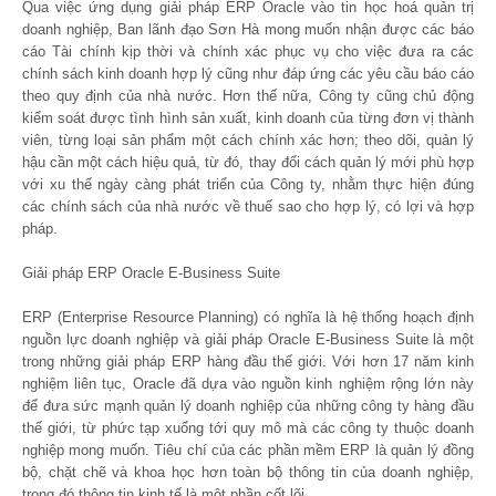
Qua việc ứng dụng giải pháp ERP Oracle vào tin học hoá quản trị
doanh nghiệp, Ban lãnh đạo Sơn Hà mong muốn nhận được các báo
cáo Tài chính kịp thời và chính xác phục vụ cho việc đưa ra các
chính sách kinh doanh hợp lý cũng như đáp ứng các yêu cầu báo cáo
theo quy định của nhà nước. Hơn thế nữa, Công ty cũng chủ động
kiểm soát được tình hình sản xuất, kinh doanh của từng đơn vị thành
viên, từng loại sản phẩm một cách chính xác hơn; theo dõi, quản lý
hậu cần một cách hiệu quả, từ đó, thay đổi cách quản lý mới phù hợp
với xu thế ngày càng phát triển của Công ty, nhằm thực hiện đúng
các chính sách của nhà nước về thuế sao cho hợp lý, có lợi và hợp
pháp.
Giải pháp ERP Oracle E-Business Suite
ERP (Enterprise Resource Planning) có nghĩa là hệ thống hoạch định
nguồn lực doanh nghiệp và giải pháp Oracle E-Business Suite là một
trong những giải pháp ERP hàng đầu thế giới. Với hơn 17 năm kinh
nghiệm liên tục, Oracle đã dựa vào nguồn kinh nghiệm rộng lớn này
để đưa sức mạnh quản lý doanh nghiệp của những công ty hàng đầu
thế giới, từ phức tạp xuống tới quy mô mà các công ty thuộc doanh
nghiệp mong muốn. Tiêu chí của các phần mềm ERP là quản lý đồng
bộ, chặt chẽ và khoa học hơn toàn bộ thông tin của doanh nghiệp,
trong đó thông tin kinh tế là một phần cốt lõi.