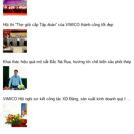
Hội thi “Thợ giỏi cấp Tập đoàn” của VIMICO thành công tốt đẹp
Khai thác hiệu quả mỏ sắt Bắc Nà Rụa, hướng tới chế biến sâu phôi thép
VIMICO Hội nghị sơ kết công tác XD Đảng, sản xuất kinh doanh quý I và
triển khai nhiệm vụ quý II năm 2022