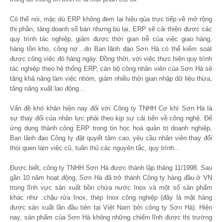
Có thể nói, mặc dù ERP không đem lại hiệu qủa trực tiếp về mở rộng
thị phần, tăng doanh số bán nhưng bù lại, ERP sẽ cải thiện được các
quy trình tác nghiệp, giảm được thời gian trễ của việc giao hàng,
hàng tồn kho, công nợ…do Ban lãnh đạo Sơn Hà có thể kiểm soát
được công việc đó hàng ngày. Đồng thời, với việc thực hiện quy trình
tác nghiệp theo hệ thống ERP, cán bộ công nhân viên của Sơn Hà sẽ
tăng khả năng làm việc nhóm, giảm nhiều thời gian nhập dữ liệu thừa,
tăng năng xuất lao động…
Vấn đề khó khăn hiện nay đối với Công ty TNHH Cơ khí Sơn Hà là
sự thay đổi của nhân lực phải theo kịp sự cải tiến về công nghệ. Để
ứng dụng thành công ERP trong tin học hoá quản trị doanh nghiệp,
Ban lãnh đạo Công ty đặt quyết tâm cao, yêu cầu nhân viên thay đổi
thói quen làm việc cũ, tuân thủ các nguyên tắc, quy trình…
Được biết, công ty TNHH Sơn Hà được thành lập tháng 11/1998. Sau
gần 10 năm hoạt động, Sơn Hà đã trở thành Công ty hàng đầu ở VN
trong lĩnh vực sản xuất bồn chứa nước Inox và một số sản phẩm
khác như :chậu rửa Inox, thép Inox công nghiệp (đây là mặt hàng
được sản xuất lần đầu tiên tại Việt Nam bởi công ty Sơn Hà). Hiện
nay, sản phẩm của Sơn Hà không những chiếm lĩnh được thị trường