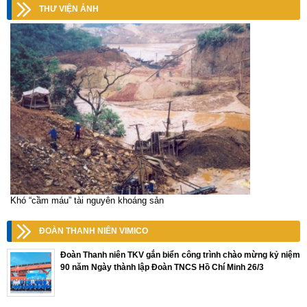
THƯ VIỆN ẢNH
Khó “cầm máu” tài nguyên khoáng sản
ĐOÀN THANH NIÊN VIMICO
Đoàn Thanh niên TKV gắn biển công trình chào mừng kỷ niệm
90 năm Ngày thành lập Đoàn TNCS Hồ Chí Minh 26/3